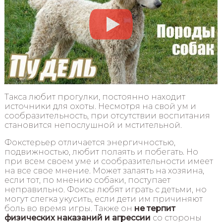
Такса любит прогулки, постоянно находит
источники для охоты. Несмотря на свой ум и
сообразительность, при отсутствии воспитания
становится непослушной и мстительной.
Фокстерьер отличается энергичностью,
подвижностью, любит полаять и побегать. Но
при всем своем уме и сообразительности имеет
на все свое мнение. Может залаять на хозяина,
если тот, по мнению собаки, поступает
неправильно. Фоксы любят играть с детьми, но
могут слегка укусить, если дети им причиняют
боль во время игры. Также он
не терпит
физических наказаний и агрессии
со стороны