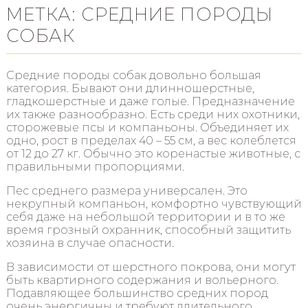
МЕТКА: СРЕДНИЕ ПОРОДЫ
СОБАК
Средние породы собак довольно большая
категория. Бывают они длинношерстные,
гладкошерстные и даже голые. Предназначение
их также разнообразно. Есть среди них охотники,
сторожевые псы и компаньоны. Объединяет их
одно, рост в пределах 40 – 55 см, а вес колеблется
от 12 до 27 кг. Обычно это коренастые животные, с
правильными пропорциями.
Пес среднего размера универсален. Это
некрупный компаньон, комфортно чувствующий
себя даже на небольшой территории и в то же
время грозный охранник, способный защитить
хозяина в случае опасности.
В зависимости от шерстного покрова, они могут
быть квартирного содержания и вольерного.
Подавляющее большинство средних пород
очень энергичны и требуют длительного