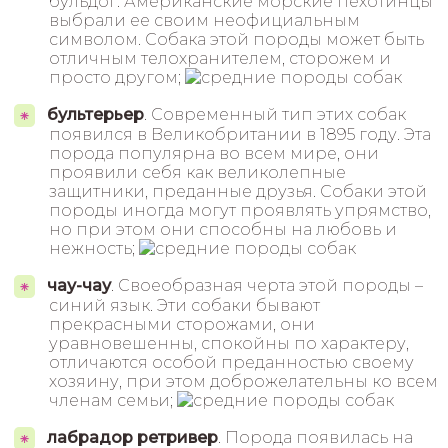
бульдог. Американские морские пехотинцы
выбрали ее своим неофициальным
символом. Собака этой породы может быть
отличным телохранителем, сторожем и
просто другом;
бультерьер
. Современный тип этих собак
появился в Великобритании в 1895 году. Эта
порода популярна во всем мире, они
проявили себя как великолепные
защитники, преданные друзья. Собаки этой
породы иногда могут проявлять упрямство,
но при этом они способны на любовь и
нежность;
чау-чау
. Своеобразная черта этой породы –
синий язык. Эти собаки бывают
прекрасными сторожами, они
уравновешенны, спокойны по характеру,
отличаются особой преданностью своему
хозяину, при этом доброжелательны ко всем
членам семьи;
лабрадор ретривер
. Порода появилась на