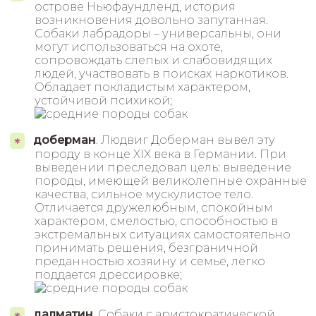
острове Ньюфаундленд, история
возникновения довольно запутанная.
Собаки лабрадоры – универсальны, они
могут использоваться на охоте,
сопровождать слепых и слабовидящих
людей, участвовать в поисках наркотиков.
Обладает покладистым характером,
устойчивой психикой;
доберман
. Людвиг Доберман вывел эту
породу в конце XIX века в Германии. При
выведении преследовал цель: выведение
породы, имеющей великолепные охранные
качества, сильное мускулистое тело.
Отличается дружелюбным, спокойным
характером, смелостью, способностью в
экстремальных ситуациях самостоятельно
принимать решения, безграничной
преданностью хозяину и семье, легко
поддается дрессировке;
далматин
. Собаки с аристократической