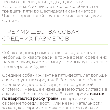
весом от двенадцати до двадцати пяти
килограмм. А их высота в холке колеблется от
тридцати пяти до шестидесяти сантиметров.
Число пород в этой группе исчисляется двумя
сотнями.
ПРЕИМУЩЕСТВА СОБАК
СРЕДНИХ РАЗМЕРОВ
Собак средних размеров легко содержать в
небольших квартирах и, в то же время, среди них
немало таких, которые могут привыкнуть к жизни
в вольере или будке.
Средние собаки живут на пять-десять лет дольше
своих крупных сородичей. Это связано с более
крепкой и здоровой сердечно-сосудистой
системой, меньшей изнашиваемостью суставов в
связи с небольшим весом. В то же время
они не
подвергаются риску травм
в квартире из-за
своей непоседливости или невнимательности
хозяев, как карликовые «карманные» собачки.