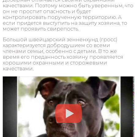
качествами. Поэтому можно быть уверенным, что
он не проспит опасность и будет
контролировать порученную территорию. А
если придется выступить на защиту хозяина, то
может проявить свирепость.
Большой швейцарский зенненхунд (гросс)
характеризуется добродушием со всеми
членами семьи, особенно с детьми. В то же
время его преданность хозяину проявляется
хорошими охранными и сторожевыми
качествами.