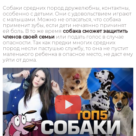
Собаки средних пород дружелюбны, контактны,
особенно с детьми. Они с удовольствием играют
с малышами. Можно не опасаться, что собака
применит зубы, если дети нечаянно причинят
ей боль. В то же время
собака сможет защитить
членов своей семьи
или подать голос в случае
опасности. Так как предки многих средних
пород несли пастушью службу, то она не пустит
маленького ребенка в опасное место, не даст ему
уйти от дома.