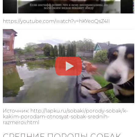
https://youtube.com/watch?v=hKYeoQsZ4II
Источник: http://lapku.ru/sobaki/porody-sobak/k-
kakim-porodam-otnosyat-sobak-srednih-
razmerov.html
СРЕДНИЕ ПОРОДЫ СОБАК