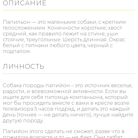
ОПИСАНИЕ
Папильон — это маленькие собаки, с крепким
телосложением. Конечности короткие, хвост
средний, как правило лежит на спине, уши
стоячие, треугольные. Шерсть длинная. Окрас
белый с пятнами любого цвета, черный с
подпалом.
ЛИЧНОСТЬ
Собака породы папийон – это источник веселья,
радости, и всевозможной активности. Если вы
ищете для себя питомца-компаньона, который
мог бы просидеть вместе с вами в кресле возле
телевизора 5 часов подряд, и делать это каждый
день (точнее — не делать ничего), лучше найдите
другую породу.
Папийон этого сделать не сможет, разве что в
пожилом возрасте и то — не факт. Они любят