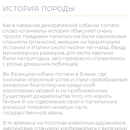
ИСТОРИЯ ПОРОДЫ
Как в название декоративной собачки попало
слово «спаниель» история объясняет очень
просто: предками папильонов были карликовые
спаниели (эпаньоли), жившие на территориях
Испании и Италии около тысячи лет назад. Ввиду
миниатюрных размеров, для охоты карлики
были непригодны, зато прекрасно справлялись
с ролью домашних любимцев.
Во Францию собаки попали в 15 веке, где
снискали огромный успех и стали своеобразным
символом благополучия среди особ
королевских кровей и их приближенных.
Существуют доказательства того, что король
Генрих III на содержание своего папильона в
роскоши потратил немалую часть
государственной казны.
В те времена на полотнах известных художников
карликовые спаниели изображались с висячими