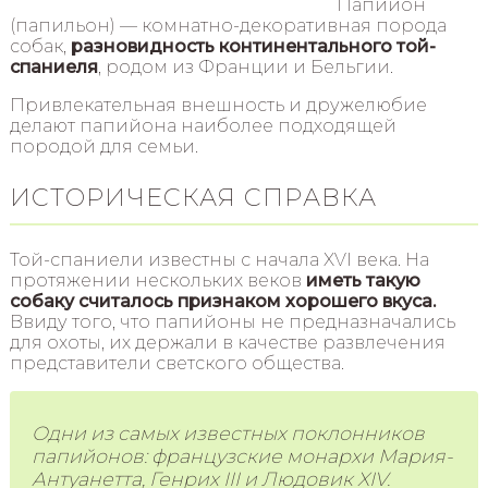
Папийон
(папильон) — комнатно-декоративная порода
собак,
разновидность континентального той-
спаниеля
, родом из Франции и Бельгии.
Привлекательная внешность и дружелюбие
делают папийона наиболее подходящей
породой для семьи.
ИСТОРИЧЕСКАЯ СПРАВКА
Той-спаниели известны с начала XVI века. На
протяжении нескольких веков
иметь такую
собаку считалось признаком хорошего вкуса.
Ввиду того, что папийоны не предназначались
для охоты, их держали в качестве развлечения
представители светского общества.
Одни из самых известных поклонников
папийонов: французские монархи Мария-
Антуанетта, Генрих III и Людовик XIV.