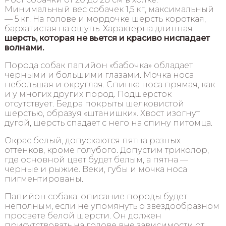
Минимальный вес собачек 1,5 кг, максимальный
— 5 кг. На голове и мордочке шерсть короткая,
бархатистая на ощупь. Характерна длинная
шерсть, которая не вьется и красиво ниспадает
волнами.
Порода собак папийон «бабочка» обладает
черными и большими глазами. Мочка носа
небольшая и округлая. Спинка носа прямая, как
и у многих других пород. Подшерсток
отсутствует. Бедра покрыты шелковистой
шерстью, образуя «штанишки». Хвост изогнут
дугой, шерсть спадает с него на спину питомца.
Окрас белый, допускаются пятна разных
оттенков, кроме голубого. Допустим триколор,
где основной цвет будет белым, а пятна —
черные и рыжие. Веки, губы и мочка носа
пигментированы.
Папийон собака: описание породы будет
неполным, если не упомянуть о звездообразном
просвете белой шерсти. Он должен
присутствовать на голове вне зависимости от