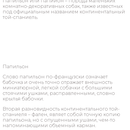
Папильон или папийон – порода маленьких
комнатно-декоративных собак, также известных
под официальным названием континентальный
той-спаниель.
Папильон
Слово папильон по-французски означает
бабочка и очень точно отражает внешность
миниатюрной, легкой собачки с большими
стоячими ушками, расправленными, словно
крылья бабочки.
Вторая разновидность континентального той-
спаниеля – фален, являет собой точную копию
папильона, но с опущенными ушами, чем-то
напоминающими объемный карман.