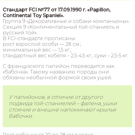
Стандарт FCI №77 от 17.09.1990 г. «Papillon,
Continental Toy Spaniel».
Группа 9 «Декоративные и собаки-компаньоны».
Секция 9 «Континентальный той-спаниель и
русский той».
В FCI-стандарте прописаны:
рост взрослой особи — 28 см.;
минимальный вес — 1,5 кг.;
стандартный вес кобеля – 2,5-4,5 кг., суки – 2,5-5 кг.
С французского папийон переводится как
«бабочка». Такому названию породы они
обязаны необычной формой своих ушей.
У папийонов, в отличие от другого
подвида той-спаниелей – фалена, ушки
стоячие и внешне напоминают крылья
бабочки.
Рост собачки от 20 до 28 см в холке.