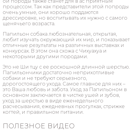
ой породы также станет для в ас приятным
процессом. Так как представители этой попроды
очень умные, они хорошо поддаются
дрессировке, но воспитывать их нужно с самого
щенячьего возраста.
Папильон собака любознательная, открытая,
любит изучать окружающий их мир, и показывает
отличные результаты на различных выставках и
конкурсах. В этом она схожа с Чихуахуа и
некоторыми другими породами.
Это не Ши тцу с ее роскошной длинной шерстью.
Папильончики достаточно неприхотливые
собаки и не требуют серьезного,
дорогостоящего ухода. Самое главное для них –
это Ваша любовь и забота. Уход за Папильоном в
основном заключается в чистке ушей и зубов,
уход за шерстью в виде еженедельного
расчесывания, ежедневных прогулках, стрижке
когтей, и правильном питании.
ПОЛЕЗНОЕ ВИДЕО