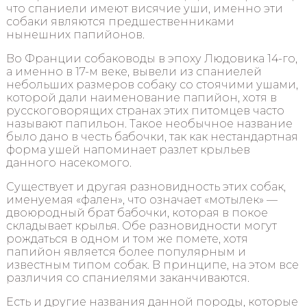
что спаниели имеют висячие уши, именно эти
собаки являются предшественниками
нынешних папийонов.
Во Франции собаководы в эпоху Людовика 14-го,
а именно в 17-м веке, вывели из спаниелей
небольших размеров собаку со стоячими ушами,
которой дали наименование папийон, хотя в
русскоговорящих странах этих питомцев часто
называют папильон. Такое необычное название
было дано в честь бабочки, так как нестандартная
форма ушей напоминает разлет крыльев
данного насекомого.
Существует и другая разновидность этих собак,
именуемая «фален», что означает «мотылек» —
двоюродный брат бабочки, которая в покое
складывает крылья. Обе разновидности могут
рождаться в одном и том же помете, хотя
папийон является более популярным и
известным типом собак. В принципе, на этом все
различия со спаниелями заканчиваются.
Есть и другие названия данной породы, которые