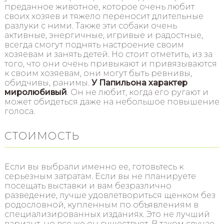
преданное животное, которое очень любит
своих хозяев и тяжело переносит длительные
разлуки с ними. Также эти собаки очень
активные, энергичные, игривые и радостные,
всегда смогут поднять настроение своим
хозяевам и занять детей. Но стоит отметить, из за
того, что они очень привыкают и привязываются
к своим хозяевам, они могут быть ревнивы,
обидчивы, ранимы.
У Папильона характер
миролюбивый
. Он не любит, когда его ругают и
может обидеться даже на небольшое повышение
голоса.
СТОИМОСТЬ
Если вы выбрали именно ее, готовьтесь к
серьезным затратам. Если вы не планируете
посещать выставки и вам безразлично
разведение, лучше удовлетвориться щенком без
родословной, купленным по объявлениям в
специализированных изданиях. Это не лучший
вариант, но все же он существует. В таком случае