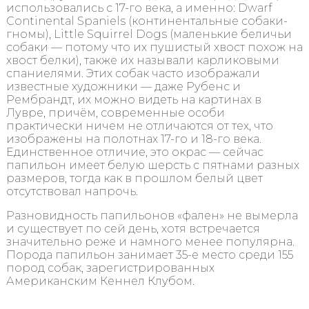
использовались с 17-го века, а именно: Dwarf
Continental Spaniels (континентальные собаки-
гномы), Little Squirrel Dogs (маленькие беличьи
собаки — потому что их пушистый хвост похож на
хвост белки), также их называли карликовыми
спаниелями. Этих собак часто изображали
известные художники — даже Рубенс и
Рембрандт, их можно видеть на картинах в
Лувре, причём, современные особи
практически ничем не отличаются от тех, что
изображены на полотнах 17-го и 18-го века.
Единственное отличие, это окрас — сейчас
папильон имеет белую шерсть с пятнами разных
размеров, тогда как в прошлом белый цвет
отсутствовал напрочь.
Разновидность папильонов «фален» не вымерла
и существует по сей день, хотя встречается
значительно реже и намного менее популярна.
Порода папильон занимает 35-е место среди 155
пород собак, зарегистрированных
Американским Кеннел Клубом.