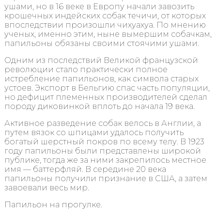
ушами, но в 16 веке в Европу начали завозить
крошечных индейских собак течичи, от которых
впоследствии произошли чихуахуа. По мнению
ученых, именно этим, ныне вымершим собачкам,
папильоны обязаны своими стоячими ушами.
Одним из последствий Великой французской
революции стало практически полное
истребление папильонов, как символа старых
устоев. Экспорт в Бельгию спас часть популяции,
но дефицит племенных производителей сделал
породу диковинкой вплоть до начала 19 века.
Активное разведение собак велось в Англии, а
путем вязок со шпицами удалось получить
богатый шерстный покров по всему телу. В 1923
году папильоны были представлены широкой
публике, тогда же за ними закрепилось местное
имя — баттерфляй. В середине 20 века
папильоны получили признание в США, а затем
завоевали весь мир.
Папильон на прогулке.