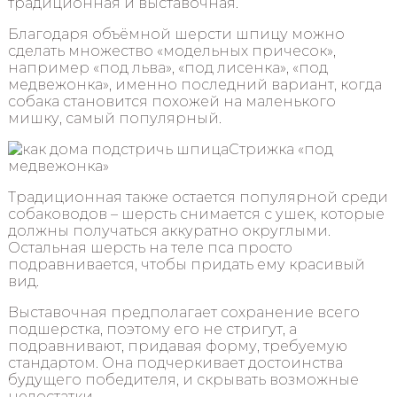
традиционная и выставочная.
Благодаря объёмной шерсти шпицу можно
сделать множество «модельных причесок»,
например «под льва», «под лисенка», «под
медвежонка», именно последний вариант, когда
собака становится похожей на маленького
мишку, самый популярный.
Стрижка «под
медвежонка»
Традиционная также остается популярной среди
собаководов – шерсть снимается с ушек, которые
должны получаться аккуратно округлыми.
Остальная шерсть на теле пса просто
подравнивается, чтобы придать ему красивый
вид.
Выставочная предполагает сохранение всего
подшерстка, поэтому его не стригут, а
подравнивают, придавая форму, требуемую
стандартом. Она подчеркивает достоинства
будущего победителя, и скрывать возможные
недостатки.