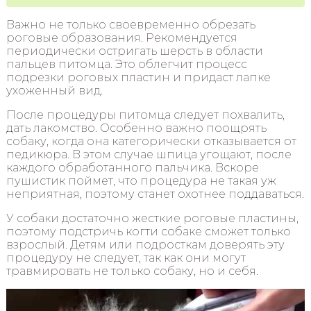
Важно не только своевременно обрезать
роговые образования. Рекомендуется
периодически остригать шерсть в области
пальцев питомца. Это облегчит процесс
подрезки роговых пластин и придаст лапке
ухоженный вид.
После процедуры питомца следует похвалить,
дать лакомство. Особенно важно поощрять
собаку, когда она категорически отказывается от
педикюра. В этом случае шпица угощают, после
каждого обработанного пальчика. Вскоре
пушистик поймет, что процедура не такая уж
неприятная, поэтому станет охотнее поддаваться.
У собаки достаточно жесткие роговые пластины,
поэтому подстричь когти собаке сможет только
взрослый. Детям или подросткам доверять эту
процедуру не следует, так как они могут
травмировать не только собаку, но и себя.