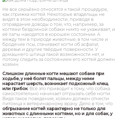
Не все серьёзно относятся к такой процедуре,
как стрижка когтей. Некоторые владельцы не
видят в этом необходимости, приводя в
оправдание доводы о том, что, например, за
когтями бездомной собаки никто не ухаживает, и
её лапы находятся в хорошем состоянии. А
между тем в природе животные, в том числе и
бродячие псы, стачивают когти об асфальт,
деревья и другие твёрдые поверхности. У
домашнего шпица такой возможности нет, и
потому следить за состоянием его когтей должен
хозяин.
Слишком длинные когти мешают собаке при
ходьбе, у неё болят пальцы, между ними
нарастает шерсть, возникает подкожный клещ
или грибок
. Всё это приводит к тому, что собака
самостоятельно начинает отгрызать себе ногти.
Видя такое поведение, хозяин должен отнести
питомца к ветеринарному врачу. Дело в том, что
обгрызание когтей характерно не только для
животных с длинными когтями, но и для собак, у