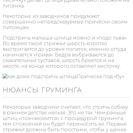
лисичку» делает шпица удивительно похожим на
лисенка.
Некоторые из заводчиков придумают
совершенно непредсказуемые причёски своим
питомцам.
Подстричь малыша-шпица можно и «подо льва».
Во время такой стрижки шерсть коротко
выстригается до уровня лопаток, именно оттуда
начинается «грива». Бедра выбриваются до
скакательных суставов, шерсть бреется и на
хвосте, на конце которого оставляют кисточку.
Прическа под «бу»
НЮАНСЫ ГРУМИНГА
Некоторые заводчики считают, что стричь собаку
в раннем детстве нельзя. Это не так. Чем раньше
шпиц «познакомится» с процедурой груминга,
тем спокойней он будет переносить ее. Первые
стрижки должны быть простыми, чтобы у щенка