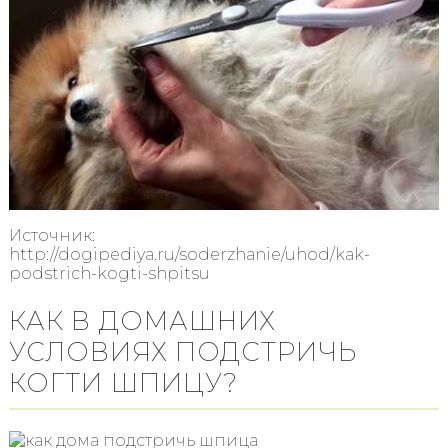
Источник:
http://dogipediya.ru/soderzhanie/uhod/kak-
podstrich-kogti-shpitsu
КАК В ДОМАШНИХ
УСЛОВИЯХ ПОДСТРИЧЬ
КОГТИ ШПИЦУ?