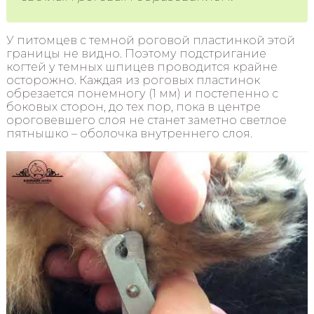
У питомцев с темной роговой пластинкой этой
границы не видно. Поэтому подстригание
когтей у темных шпицев проводится крайне
осторожно. Каждая из роговых пластинок
обрезается понемногу (1 мм) и постепенно с
боковых сторон, до тех пор, пока в центре
ороговевшего слоя не станет заметно светлое
пятнышко – оболочка внутреннего слоя.