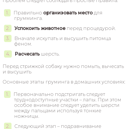
проблем следует соблюдать простые правила:
Правильно
организовать место
для
грумминга.
Успокоить животное
перед процедурой.
Вначале искупать и высушить питомца
феном.
Расчесать
шерсть.
Перед стрижкой собаку нужно помыть, вычесать
и высушить
Основные этапы груминга в домашних условиях:
Первоначально подстригать следует
труднодоступные участки – лапы. При этом
особое внимание следует уделить шерсти
между пальцами используя тонкие
ножницы.
Следующий этап – подравнивание