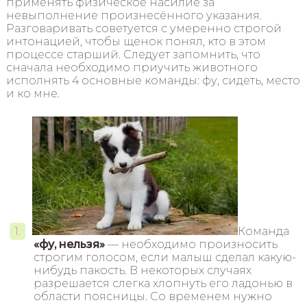
применять физическое насилие за
невыполнение произнесённого указания.
Разговаривать советуется с умеренно строгой
интонацией, чтобы щенок понял, кто в этом
процессе старший. Следует запомнить, что
сначала необходимо приучить животного
исполнять 4 основные команды: фу, сидеть, место
и ко мне.
Команда
«фу, нельзя»
— необходимо произносить
строгим голосом, если малыш сделал какую-
нибудь пакость. В некоторых случаях
разрешается слегка хлопнуть его ладонью в
области поясницы. Со временем нужно