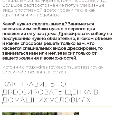
специальностям: норные, гончие, борзые и т.д.
Большое распространение получили разные
виды спортивной дрессировки, такие как
аджилити и им подобные.
Какой нужно сделать вывод? Заниматься
воспитанием собаки нужно с первого дня
появления ее у вас дома. Дрессировать собаку по
послушанию нужно обязательно, в каком объеме
и каким способом решать только вам. Что
касается специальных видов дрессировки, то
заниматься ими или нет, зависит только от
вашего желания и возможностей.
Источник: http://dresirovka.com.ua/dressirovka-
sobak-v-domashnih-usloviyah
КАК ПРАВИЛЬНО
ДРЕССИРОВАТЬ ЩЕНКА В
ДОМАШНИХ УСЛОВИЯХ