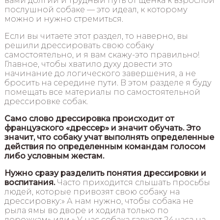
вами долгий и трудный путь от щенка к взрослой
послушной собаке — это идеал, к которому
можно и нужно стремиться.
Если вы читаете этот раздел, то наверно, вы
решили дрессировать свою собаку
самостоятельно, и я вам скажу-это правильно!
Главное, чтобы хватило духу довести это
начинание до логического завершения, а не
бросить на середине пути. В этом разделе я буду
помещать все материалы по самостоятельной
дрессировке собак.
Само слово дрессировка происходит от
французского «дрессер» и значит обучать. Это
значит, что собаку учат выполнять определенные
действия по определенным командам голосом
либо условным жестам.
Нужно сразу разделить понятия дрессировки и
воспитания.
Часто приходится слышать просьбы
людей, которые привозят свою собаку на
дрессировку:» А нам нужно, чтобы собака не
рыла ямы во дворе и ходила только по
дорожкам» или » У нас собака гавкает 24 часа на