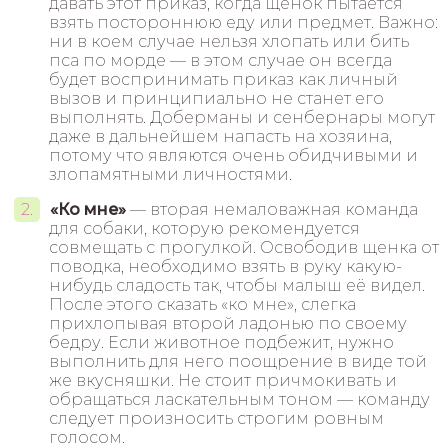
давать этот приказ, когда щенок пытается
взять постороннюю еду или предмет. Важно:
ни в коем случае нельзя хлопать или бить
пса по морде — в этом случае он всегда
будет воспринимать приказ как личный
вызов и принципиально не станет его
выполнять. Доберманы и сенбернары могут
даже в дальнейшем напасть на хозяина,
потому что являются очень обидчивыми и
злопамятными личностями.
«Ко мне»
— вторая немаловажная команда
для собаки, которую рекомендуется
совмещать с прогулкой. Освободив щенка от
поводка, необходимо взять в руку какую-
нибудь сладость так, чтобы малыш её видел.
После этого сказать «ко мне», слегка
прихлопывая второй ладонью по своему
бедру. Если животное подбежит, нужно
выполнить для него поощрение в виде той
же вкусняшки. Не стоит причмокивать и
обращаться ласкательным тоном — команду
следует произносить строгим ровным
голосом.