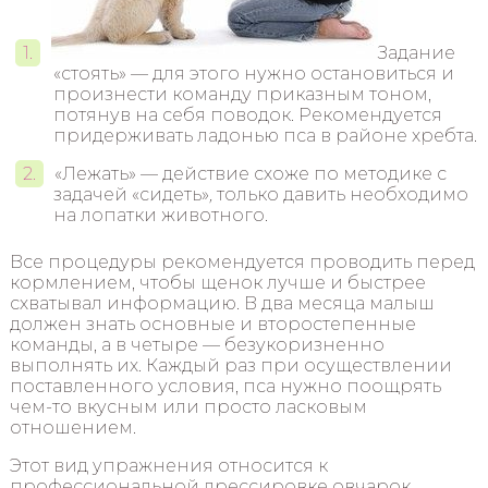
Задание
«стоять» — для этого нужно остановиться и
произнести команду приказным тоном,
потянув на себя поводок. Рекомендуется
придерживать ладонью пса в районе хребта.
«Лежать» — действие схоже по методике с
задачей «сидеть»
,
только давить необходимо
на лопатки животного.
Все процедуры рекомендуется проводить перед
кормлением, чтобы щенок лучше и быстрее
схватывал информацию. В два месяца малыш
должен знать основные и второстепенные
команды, а в четыре — безукоризненно
выполнять их. Каждый раз при осуществлении
поставленного условия, пса нужно поощрять
чем-то вкусным или просто ласковым
отношением.
Этот вид упражнения относится к
профессиональной дрессировке овчарок,