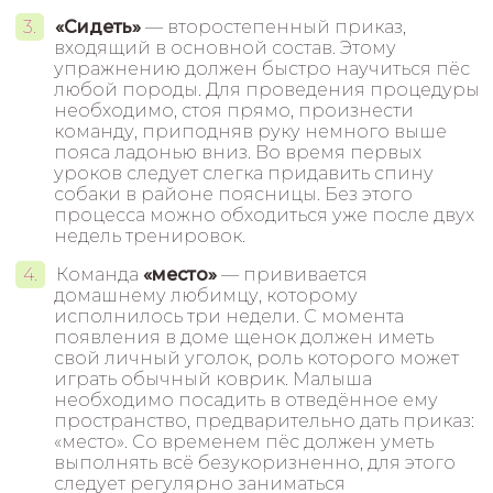
«Сидеть»
— второстепенный приказ,
входящий в основной состав. Этому
упражнению должен быстро научиться пёс
любой породы. Для проведения процедуры
необходимо, стоя прямо, произнести
команду, приподняв руку немного выше
пояса ладонью вниз. Во время первых
уроков следует слегка придавить спину
собаки в районе поясницы. Без этого
процесса можно обходиться уже после двух
недель тренировок.
Команда
«место»
— прививается
домашнему любимцу, которому
исполнилось три недели. С момента
появления в доме щенок должен иметь
свой личный уголок, роль которого может
играть обычный коврик. Малыша
необходимо посадить в отведённое ему
пространство, предварительно дать приказ:
«место». Со временем пёс должен уметь
выполнять всё безукоризненно, для этого
следует регулярно заниматься