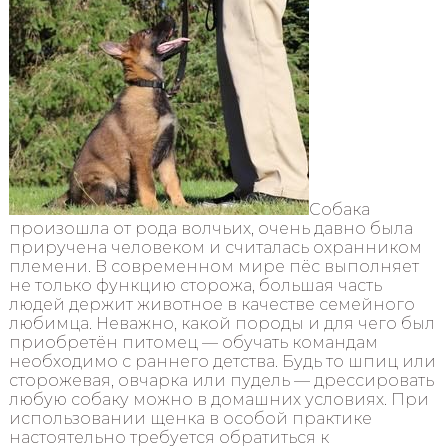
Собака
произошла от рода волчьих, очень давно была
приручена человеком и считалась охранником
племени. В современном мире пёс выполняет
не только функцию сторожа, большая часть
людей держит животное в качестве семейного
любимца. Неважно, какой породы и для чего был
приобретён питомец — обучать командам
необходимо с раннего детства. Будь то шпиц или
сторожевая, овчарка или пудель — дрессировать
любую собаку можно в домашних условиях. При
использовании щенка в особой практике
настоятельно требуется обратиться к