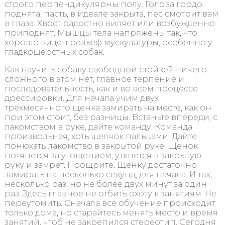
строго перпендикулярны полу. Голова гордо
поднята, пасть, в идеале закрыта, пес смотрит вам
в глаза. Хвост радостно виляет или возбужденно
приподнят. Мышцы тела напряжены так, что
хорошо виден рельеф мускулатуры, особенно у
гладкошерстных собак.
Как научить собаку свободной стойке? Ничего
сложного в этом нет, главное терпение и
последовательность, как и во всем процессе
дрессировки. Для начала учим двух
трехмесячного щенка замирать на месте, как он
при этом стоит, без разницы. Встаньте впереди, с
лакомством в руке, дайте команду. Команда
произвольная, хоть щелчок пальцами. Дайте
понюхать лакомство в закрытой руке. Щенок
потянется за угощением, уткнется в закрытую
руку и замрет. Поощрите. Щенку достаточно
замирать на несколько секунд, для начала. И так,
несколько раз, но не более двух минут за один
раз. Здесь главное не отбить охоту к занятиям. Не
переутомить. Сначала все обучение происходит
только дома, но старайтесь менять место и время
занятий, чтоб не закрепился стереотип. Сегодня