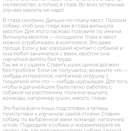
на лакомство, а только в глаза. Во всех остальных
случаях хвалить не надо!
В глаза смотрим. Дальше по плану хвост. Просим
собаку, чтоб она, глядя вам в глаза вильнула
хвостом. Для этого ласково позовите по имени.
Вильнула хвостом — поощрили. Глаза и хвост
можно отрабатывать в комплексе. Это даже
проще. Если у вас хороший контакт с собакой и
она любит заниматься с вами, хвостом она
научиться вилять без труда.
Так же и с ушами. Ставить ушки щенок должен
без проблем. Если не получается, возьмите что —
нибудь интересное, например игрушку с
пищалкой или что — нибудь шуршащее. Для того,
чтобы в дальнейшем было легко работать с
собакой на расстоянии, полезно выучить
команды, например «уши», «хвост», глаза».
Это была всего лишь подготовка, а теперь
приступаем к изучению самой стойки. Ставим
собаку по выбранной вами команде, например
«стой». Подходите к собаке и корректируете ее
стойку, так, как положено стоять собаке данной