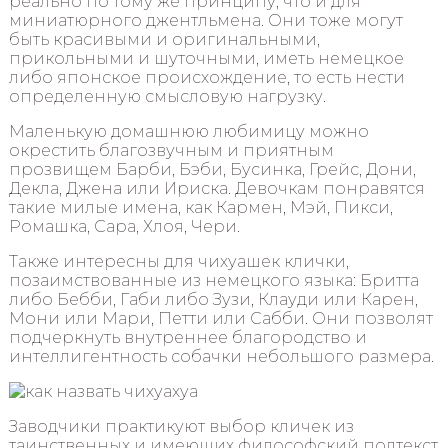
реально по тому же принципу, что и для
миниатюрного джентльмена. Они тоже могут
быть красивыми и оригинальными,
прикольными и шуточными, иметь немецкое
либо японское происхождение, то есть нести
определенную смысловую нагрузку.
Маленькую домашнюю любимицу можно
окрестить благозвучным и приятным
прозвищем Барби, Бэби, Бусинка, Грейс, Дони,
Декла, Джена или Ириска. Девочкам понравятся
такие милые имена, как Кармен, Мэй, Пикси,
Ромашка, Сара, Хлоя, Чери.
Также интересны для чихуашек клички,
позаимствованные из немецкого языка: Бритта
либо Бебби, Габи либо Зузи, Клауди или Карен,
Мони или Мари, Петти или Сабби. Они позволят
подчеркнуть внутреннее благородство и
интеллигентность собачки небольшого размера.
Заводчики практикуют выбор кличек из
таинственных и имеющих философский подтекст