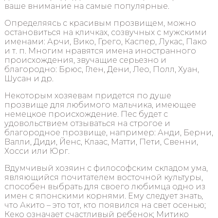
ваше внимание на самые популярные.
Определяясь с красивым прозвищем, можно
остановиться на кличках, созвучных с мужскими
именами: Арчи, Вико, Грего, Каспер, Лукас, Пако
и т. п. Многим нравятся имена иностранного
происхождения, звучащие серьезно и
благородно: Брюс, Глен, Дени, Лео, Полл, Хуан,
Шусан и др.
Некоторым хозяевам придется по душе
прозвище для любимого мальчика, имеющее
немецкое происхождение. Пес будет с
удовольствием отзываться на строгое и
благородное прозвище, например: Анди, Берни,
Валли, Диди, Йенс, Клаас, Матти, Пети, Свенни,
Хосси или Юрг.
Вдумчивый хозяин с философским складом ума,
являющийся почитателем восточной культуры,
способен выбрать для своего любимца одно из
имен с японскими корнями. Ему следует знать,
что Акито – это тот, кто появился на свет осенью;
Кеко означает счастливый ребенок; Митико