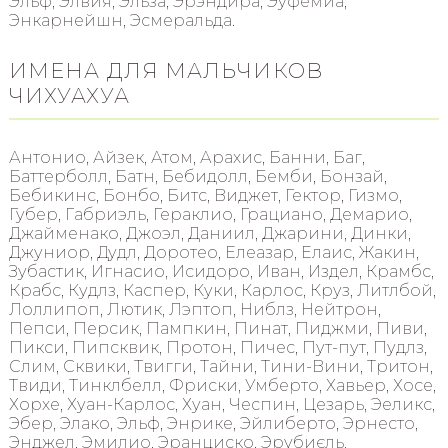
Эльф, Элвия, Эльза, Эрэндира, Эуфемиа,
Энкарнейшн, Эсмеральда.
ИМЕНА ДЛЯ МАЛЬЧИКОВ
ЧИХУАХУА
Антонио, Айзек, Атом, Арахис, Банни, Баг,
Баттерболл, Батн, Бебидолл, Бемби, Бонзай,
Бебикинс, Бонбо, Битс, Виджет, Гектор, Гизмо,
Губер, Габриэль, Гераклио, Грациано, Демарио,
Джайменако, Джоэл, Даниил, Джарини, Динки,
Джуниор, Дудл, Доротео, Елеазар, Елаис, Жакин,
Зубастик, Игнасио, Исидоро, Иван, Издел, Крамбс,
Крабс, Кудлз, Каспер, Куки, Карлос, Круз, Литлбой,
Лоллипоп, Лютик, Лэптоп, Ниблз, Нейтрон,
Пепси, Персик, Пампкин, Пинат, Пиджми, Пиви,
Пикси, Пипсквик, Протон, Пичес, Пут-пут, Пудлз,
Слим, Сквики, Твигги, Тайни, Тини-Вини, Тритон,
Твиди, Тинклбелл, Фриски, Умберто, Хавьер, Хосе,
Хорхе, Хуан-Карлос, Хуан, Чеспин, Цезарь, Эеликс,
Эбер, Элако, Эльф, Энрике, Эйлиберто, Эрнесто,
Энджел, Эмилио, Эранциско, Эрубиєль.