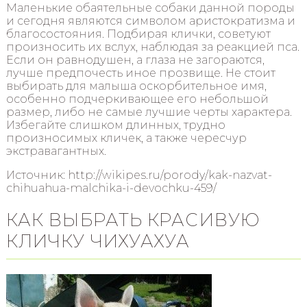
Маленькие обаятельные собаки данной породы
и сегодня являются символом аристократизма и
благосостояния. Подбирая клички, советуют
произносить их вслух, наблюдая за реакцией пса.
Если он равнодушен, а глаза не загораются,
лучше предпочесть иное прозвище. Не стоит
выбирать для малыша оскорбительное имя,
особенно подчеркивающее его небольшой
размер, либо не самые лучшие черты характера.
Избегайте слишком длинных, трудно
произносимых кличек, а также чересчур
экстравагантных.
Источник: http://wikipes.ru/porody/kak-nazvat-
chihuahua-malchika-i-devochku-459/
КАК ВЫБРАТЬ КРАСИВУЮ
КЛИЧКУ ЧИХУАХУА