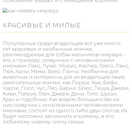
толкование. Бывают и с немецкими корнями.
КРАСИВЫЕ И МИЛЫЕ
Популярные среди владельцев вот уже много
лет красивые и необычные клички,
рекомендуемые для собак мальчиков чихуахуа –
это, к примеру, созвучные с человеческими
именами Пако, Лукас, Морис, Каспер, Грего, Ланс,
Люк, Арчи, Мики, Вико, Панчо. Необычны для
животных и интересны для их владельцев такие
замечательные клички, как Лорри, Хью, Бифи,
Чарли, Полл, Чус, Лео, Барни, Брюс, Люша, Джери,
Киви, Патрик, Глен, Джери, Дэни, Тито, Шусан,
Хуан и подобные. Как видим, большинство из
них созвучны с иностранными человеческими
именами, состоят из одного либо двух слогов. Их
будет несложно запомнить и хозяину, и его
любимому новому члену семьи.