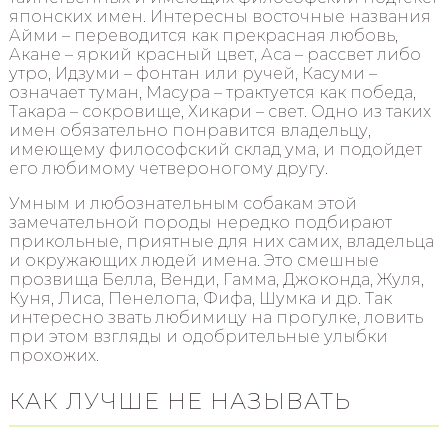
японских имен. Интересны восточные названия
Айми – переводится как прекрасная любовь,
Акане – яркий красный цвет, Аса – рассвет либо
утро, Идзуми – фонтан или ручей, Касуми –
означает туман, Масура – трактуется как победа,
Такара – сокровище, Хикари – свет. Одно из таких
имен обязательно понравится владельцу,
имеющему философский склад ума, и подойдет
его любимому четвероногому другу.
Умным и любознательным собакам этой
замечательной породы нередко подбирают
прикольные, приятные для них самих, владельца
и окружающих людей имена. Это смешные
прозвища Белла, Венди, Гамма, Джоконда, Жуля,
Куня, Лиса, Пенелопа, Фифа, Шумка и др. Так
интересно звать любимицу на прогулке, ловить
при этом взгляды и одобрительные улыбки
прохожих.
КАК ЛУЧШЕ НЕ НАЗЫВАТЬ