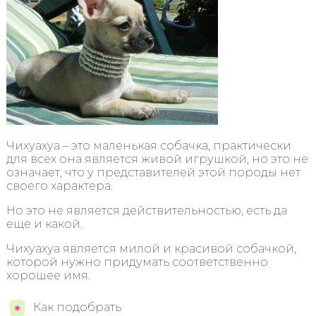
Чихуахуа – это маленькая собачка, практически
для всех она является живой игрушкой, но это не
означает, что у представителей этой породы нет
своего характера.
Но это не является действительностью, есть да
еще и какой.
Чихуахуа является милой и красивой собачкой,
которой нужно придумать соответственно
хорошее имя.
Как подобрать