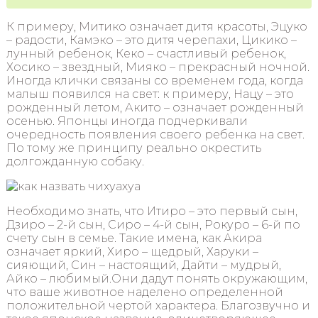
К примеру, Митико означает дитя красоты, Эцуко
– радости, Камэко – это дитя черепахи, Цикико –
лунный ребенок, Кеко – счастливый ребенок,
Хосико – звездный, Мияко – прекрасный ночной.
Иногда клички связаны со временем года, когда
малыш появился на свет: к примеру, Нацу – это
рожденный летом, Акито – означает рожденный
осенью. Японцы иногда подчеркивали
очередность появления своего ребенка на свет.
По тому же принципу реально окрестить
долгожданную собаку.
Необходимо знать, что Итиро – это первый сын,
Дзиро – 2-й сын, Сиро – 4-й сын, Рокуро – 6-й по
счету сын в семье. Такие имена, как Акира
означает яркий, Хиро – щедрый, Харуки –
сияющий, Син – настоящий, Дайти – мудрый,
Айко – любимый.Они дадут понять окружающим,
что ваше животное наделено определенной
положительной чертой характера. Благозвучно и