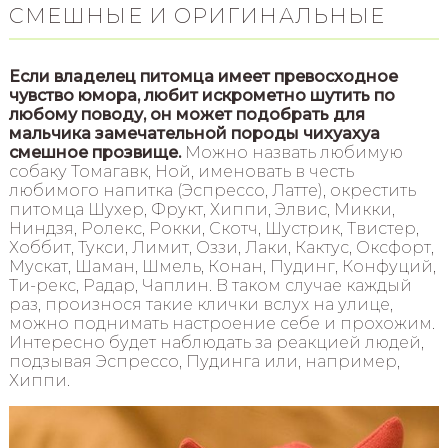
СМЕШНЫЕ И ОРИГИНАЛЬНЫЕ
Если владелец питомца имеет превосходное
чувство юмора, любит искрометно шутить по
любому поводу, он может подобрать для
мальчика замечательной породы чихуахуа
смешное прозвище.
Можно назвать любимую
собаку Томагавк, Ной, именовать в честь
любимого напитка (Эспрессо, Латте), окрестить
питомца Шухер, Фрукт, Хиппи, Элвис, Микки,
Ниндзя, Ролекс, Рокки, Скотч, Шустрик, Твистер,
Хоббит, Тукси, Лимит, Оззи, Лаки, Кактус, Оксфорт,
Мускат, Шаман, Шмель, Конан, Пудинг, Конфуций,
Ти-рекс, Радар, Чаплин. В таком случае каждый
раз, произнося такие клички вслух на улице,
можно поднимать настроение себе и прохожим.
Интересно будет наблюдать за реакцией людей,
подзывая Эспрессо, Пудинга или, например,
Хиппи.