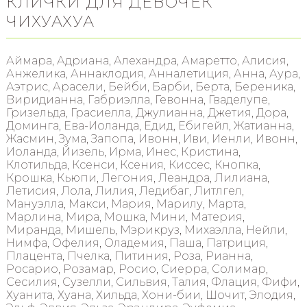
КЛИЧКИ ДЛЯ ДЕВОЧЕК
ЧИХУАХУА
Аймара, Адриана, Алехандра, Амаретто, Алисия,
Анжелика, Аннаклодия, Анналетиция, Анна, Аура,
Аэтрис, Арасели, Бейби, Барби, Берта, Береника,
Виридианна, Габриэлла, Гевонна, Гваделупе,
Гризельда, Грасиелла, Джулианна, Джетия, Дора,
Доминга, Ева-Иоланда, Едид, Ебигейл, Жатианна,
Жасмин, Зума, Запопа, Ивонн, Иви, Иенли, Ивонн,
Иоланда, Йизель, Ирма, Инес, Кристина,
Клотильда, Ксенси, Ксения, Киссес, Кнопка,
Крошка, Кьюпи, Легония, Леандра, Лилиана,
Летисия, Лола, Лилия, Ледибаг, Литлгел,
Мануэлла, Макси, Мария, Марилу, Марта,
Марлина, Мира, Мошка, Мини, Материя,
Миранда, Мишель, Мэрикруз, Михаэлла, Нейли,
Нимфа, Офелия, Оладемия, Паша, Патриция,
Плацента, Пчелка, Питиния, Роза, Рианна,
Росарио, Розамар, Росио, Сиерра, Солимар,
Сесилия, Сузелли, Сильвия, Талия, Флация, Фифи,
Хуанита, Хуана, Хильда, Хони-бии, Шочит, Элодия,