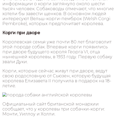
информации о корги заглянуло около шести
тысяч человек. Собаководы отмечают, что многие
хотели бы завести щенков. В основном людей
интересуют Вельш-корги-пемброк (Welsh Corgi
Pembroke), которых предпочитает королева.
Корги при дворе
Королевская семья уже почти 80 лет благоволит
этой породе собак. Впервые корги появились
при дворе будущего короля Георга VI, отца
нынешней королевы, в 1933 году. Первую собаку
звали Дуки.
Корги, которые сейчас живут при дворе, ведут
свою родословную от Сьюзен, которую будущая
королева Елизавета II получила в подарок на 18-
летие.
Официальный сайт британской монархии
сообщает, что у королевы три собачки-корги:
Монти, Уиллоу и Холли.