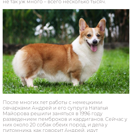
не так уж много – всего несколько тысяч.
После многих лет работы с немецкими
овчарками Андрей и его супруга Наталья
Майорова решили заняться в 1996 году
разведением пемброков и кардиганов. Сейчас у
них около 20 собак обеих пород, и дела у
питомника, как говорит Андрей, идут