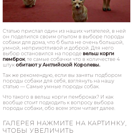
Статью прислал один из наших читателей, в ней
он поделился своим опытом в выборе породы
собаки для дома, что б была не очень большой,
умной, неприхотливой и доброй. Для него
выбор остановился на породе
вельш корги
пемброк
, те самые собачки что в количестве 4
штук
обитают у Английской Королевы.
Так же рекомендую, если вы заняты подбором
породы собаки для себя, взглянуть на нашу
статью — Самые умные породы собак.
Что такого в вельш корги пемброках? И как
вообще стоит подходить к вопросу выбора
породы собаки, обо всем этом читает далее.
ГАЛЕРЕЯ НАЖМИТЕ НА КАРТИНКУ,
ЧТОБЫ УВЕЛИЧИТЬ