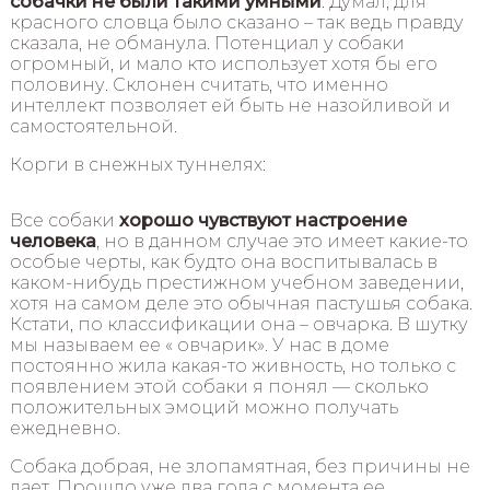
собачки не были такими умными
. Думал, для
красного словца было сказано – так ведь правду
сказала, не обманула. Потенциал у собаки
огромный, и мало кто использует хотя бы его
половину. Склонен считать, что именно
интеллект позволяет ей быть не назойливой и
самостоятельной.
Корги в снежных туннелях:
Все собаки
хорошо чувствуют настроение
человека
, но в данном случае это имеет какие-то
особые черты, как будто она воспитывалась в
каком-нибудь престижном учебном заведении,
хотя на самом деле это обычная пастушья собака.
Кстати, по классификации она – овчарка. В шутку
мы называем ее « овчарик». У нас в доме
постоянно жила какая-то живность, но только с
появлением этой собаки я понял — сколько
положительных эмоций можно получать
ежедневно.
Собака добрая, не злопамятная, без причины не
лает. Прошло уже два года с момента ее