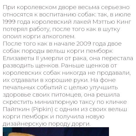
При королевском дворе весьма серьезно
относятся к воспитанию собак: так, в июле
1999 года королевский лакей Мэттью Кинг
потерял работу, после того как в шутку
опоил корги алкоголем.
После того как в начале 2009 года двое
собак породы вельш корги пемборк
Елизаветы II умерли от рака, она перестала
разводить щенков. Раньше щенков от
королевских собак никогда не продавали,
их отдавали в хорошие руки. На фоне
печальных событий с целью улучшить
здоровье своих питомцев, она решила
скрестить миниатюрную таксу по кличке
Пайпкин (Pipkin) с одним из своих вельш
корги пемборк и получила новую
дизайнерскую породу дорги.