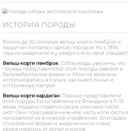
ИСТОРИЯ ПОРОДЫ
Вплоть до 20 столетия вельш-корги пемброк и
кардиган считалась одной породой. Но с 1934
года их разделили и у каждого есть свой стандарт.
Вельш-корги пемброк
. Собаководы уверены, что
первых представителей этой породы завезли в
Великобританию викинги. Многие века они
использовались в Уэльсе, как энергичные и
осторожные пастухи.
Вельш-корги кардиган
. Первые представители
этой породы были завезена из Фландрии в 11-13
веках. Издавна славятся своим умением пасти
скот. Они покусывали нижнюю часть ноги скота и
направляли их в нужное управление. Благодаря
спортивной форме и энергичности ловко
уворачивались от копыт и рогов.