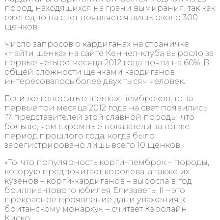
пород, находящихся на грани вымирания, так как
ежегодно на свет появляется лишь около 300
щенков.
Число запросов о кардиганах на страничке
«Найти щенка» на сайте Кеннел-клуба выросло за
первые четыре месяца 2012 года почти на 60%. В
общей сложности щенками кардиганов
интересовалось более двух тысяч человек.
Если же говорить о щенках пемброков, то за
первые три месяца 2012 года на свет появились
17 представителей этой славной породы, что
больше, чем скромные показатели за тот же
период прошлого года, когда было
зарегистрировано лишь всего 10 щенков.
«То, что популярность корги-пемброк – породы,
которую предпочитает королева, а также их
кузенов – корги-кардиганов – выросла в год
бриллиантового юбилея Елизаветы II – это
прекрасное проявление дани уважения к
британскому монарху», – считает Кэролайн
Киско.