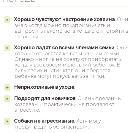
Хорошо чувствуют настроение хозяина
. Они
знаю когда можно покапризничать и
выпросить лакомство, а когда стоит отойти в
сторонку.
Хорошо ладят со всеми членами семьи
. Они
хорошо относятся ко всем членам семьи.
Однако многие не советуют приобретать,
когда у вас совсем маленький ребенок. В
силу своих инстинктов они оберегая
ребенка могут покусывать за пятки.
Неприхотливые в уходе
.
Подходят для новичков
. Очень преданны
хозяевам и практически не проявляют
агрессию.
Собаки не агрессивные
. Хотя могут
предупредить об опасности.