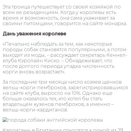
Эта троица путешествует со своей хозяйкой по
всем ее резиденциям. Когда у королевы есть
время и возможность, она сама ухаживает за
своими питомцами, говорится на сайте монарха.
Дань уважения королеве
«Печально наблюдать за тем, как некоторые
породы собак становятся популярными, а потом
выходят из моды, – рассуждает секретарь Кеннел-
клуба Кэролайн Киско. – Обнадеживает, что
после долгого периода упадка численность
корги вновь возрастает».
За последние три месяца число хозяев щенков
вельш-корги-пемброков, зарегистрировавшихся
на сайте клуба, выросло на 10%. Однако еще
больше оказалось тех, кто хотел бы стать
владельцем кузенов пемброков, а именно –
вельш-корги-кардиганов.
Кардиганы в Британии относятся к одной из 29