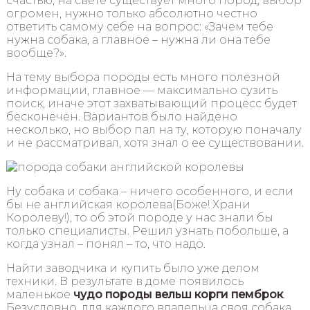
счастью, на свете существует много пород, выбор
огромен, нужно только абсолютно честно
ответить самому себе на вопрос: «Зачем тебе
нужна собака, а главное – нужна ли она тебе
вообще?».
На тему выбора породы есть много полезной
информации, главное — максимально сузить
поиск, иначе этот захватывающий процесс будет
бесконечен. Вариантов было найдено
несколько, но выбор пал на ту, которую поначалу
и не рассматривал, хотя знал о ее существовании.
Ну собака и собака – ничего особенного, и если
бы не английская королева(Боже! Храни
Королеву!), то об этой породе у нас знали бы
только специалисты. Решил узнать побольше, а
когда узнал – понял – то, что надо.
Найти заводчика и купить было уже делом
техники. В результате в доме появилось
маленькое
чудо породы вельш корги пемброк
.
Безусловно, для каждого владельца своя собака