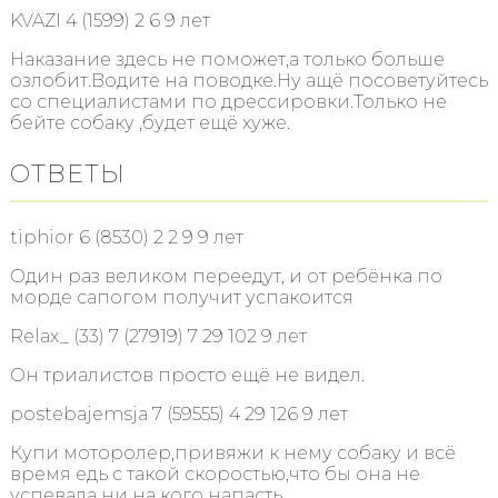
KVAZI 4 (1599) 2 6 9 лет
Наказание здесь не поможет,а только больше
озлобит.Водите на поводке.Ну ащё посоветуйтесь
со специалистами по дрессировки.Только не
бейте собаку ,будет ещё хуже.
ОТВЕТЫ
tiphior 6 (8530) 2 2 9 9 лет
Один раз великом переедут, и от ребёнка по
морде сапогом получит успакоится
Relax_ (33) 7 (27919) 7 29 102 9 лет
Он триалистов просто ещё не видел.
postebajemsja 7 (59555) 4 29 126 9 лет
Купи моторолер,привяжи к нему собаку и всё
время едь с такой скоростью,что бы она не
успевала ни на кого напасть.