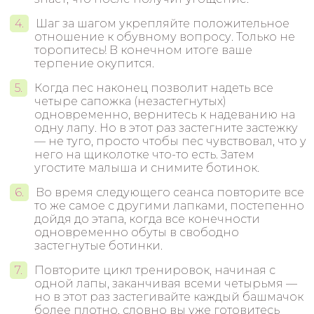
Шаг за шагом укрепляйте положительное
отношение к обувному вопросу. Только не
торопитесь! В конечном итоге ваше
терпение окупится.
Когда пес наконец позволит надеть все
четыре сапожка (незастегнутых)
одновременно, вернитесь к надеванию на
одну лапу. Но в этот раз застегните застежку
— не туго, просто чтобы пес чувствовал, что у
него на щиколотке что-то есть. Затем
угостите малыша и снимите ботинок.
Во время следующего сеанса повторите все
то же самое с другими лапками, постепенно
дойдя до этапа, когда все конечности
одновременно обуты в свободно
застегнутые ботинки.
Повторите цикл тренировок, начиная с
одной лапы, заканчивая всеми четырьмя —
но в этот раз застегивайте каждый башмачок
более плотно, словно вы уже готовитесь