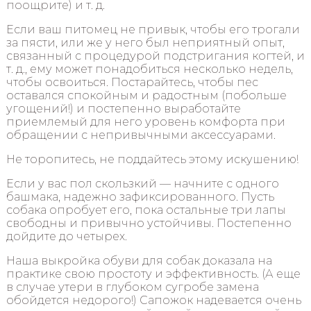
поощрите) и т. д.
Если ваш питомец не привык, чтобы его трогали
за пясти, или же у него был неприятный опыт,
связанный с процедурой подстригания когтей, и
т. д., ему может понадобиться несколько недель,
чтобы освоиться. Постарайтесь, чтобы пес
оставался спокойным и радостным (побольше
угощений!) и постепенно выработайте
приемлемый для него уровень комфорта при
обращении с непривычными аксессуарами.
Не торопитесь, не поддайтесь этому искушению!
Если у вас пол скользкий — начните с одного
башмака, надежно зафиксированного. Пусть
собака опробует его, пока остальные три лапы
свободны и привычно устойчивы. Постепенно
дойдите до четырех.
Наша выкройка обуви для собак доказала на
практике свою простоту и эффективность. (А еще
в случае утери в глубоком сугробе замена
обойдется недорого!) Сапожок надевается очень