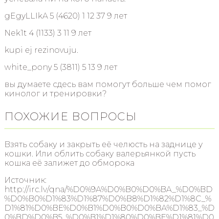
gEgyLLIkA 5 (4620) 1 12 37 9 лет
Nek1t 4 (1133) 3 11 9 лет
kupi ej rezinovuju.
white_pony 5 (3811) 5 13 9 лет
вы думаете сдесь вам помогут больше чем помог
кинолог и тренировки?
ПОХОЖИЕ ВОПРОСЫ
Взять собаку и закрыть её челюсть на заднице у
кошки. Или облить собаку валерьянкой пусть
кошка её залижет до обморока
Источник:
http://irc.lv/qna/%D0%9A%D0%B0%D0%BA_%D0%BD
%D0%B0%D1%83%D1%87%D0%B8%D1%82%D1%8C_%
D1%81%D0%BE%D0%B1%D0%B0%D0%BA%D1%83_%D
0%BD%D0%B5_%D0%B1%D1%80%D0%BE%D1%81%D0