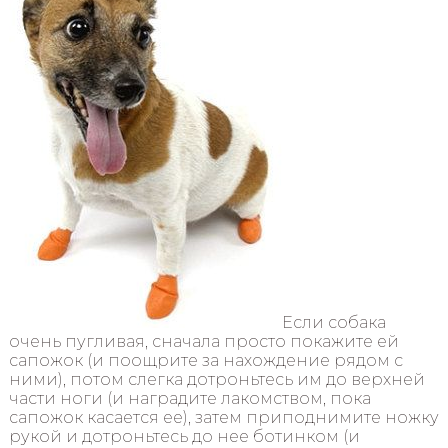
Если собака
очень пугливая, сначала просто покажите ей
сапожок (и поощрите за нахождение рядом с
ними), потом слегка дотроньтесь им до верхней
части ноги (и наградите лакомством, пока
сапожок касается ее), затем приподнимите ножку
рукой и дотроньтесь до нее ботинком (и