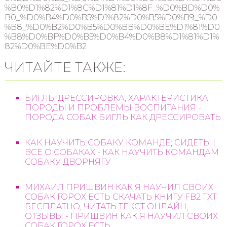
%B0%D1%82%D1%8C%D1%81%D1%8F_%D0%BD%D0%
B0_%D0%B4%D0%B5%D1%82%D0%B5%D0%B9_%D0
%B8_%D0%B2%D0%B5%D0%BB%D0%BE%D1%81%D0
%B8%D0%BF%D0%B5%D0%B4%D0%B8%D1%81%D1%
82%D0%BE%D0%B2
ЧИТАЙТЕ ТАКЖЕ:
БИГЛЬ: ДРЕССИРОВКА, ХАРАКТЕРИСТИКА
ПОРОДЫ И ПРОБЛЕМЫ ВОСПИТАНИЯ -
ПОРОДА СОБАК БИГЛЬ КАК ДРЕССИРОВАТЬ
КАК НАУЧИТЬ СОБАКУ КОМАНДЕ; СИДЕТЬ; |
ВСЕ О СОБАКАХ - КАК НАУЧИТЬ КОМАНДАМ
СОБАКУ ДВОРНЯГУ
МИХАИЛ ПРИШВИН КАК Я НАУЧИЛ СВОИХ
СОБАК ГОРОХ ЕСТЬ СКАЧАТЬ КНИГУ FB2 TXT
БЕСПЛАТНО, ЧИТАТЬ ТЕКСТ ОНЛАЙН,
ОТЗЫВЫ - ПРИШВИН КАК Я НАУЧИЛ СВОИХ
СОБАК ГОРОХ ЕСТЬ