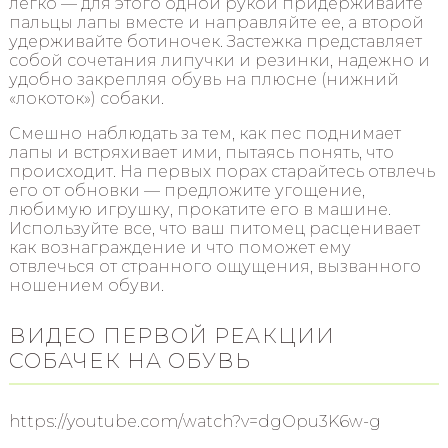
легко — для этого одной рукой придерживайте
пальцы лапы вместе и направляйте ее, а второй
удерживайте ботиночек. Застежка представляет
собой сочетания липучки и резинки, надежно и
удобно закрепляя обувь на плюсне (нижний
«локоток») собаки.
Смешно наблюдать за тем, как пес поднимает
лапы и встряхивает ими, пытаясь понять, что
происходит. На первых порах старайтесь отвлечь
его от обновки — предложите угощение,
любимую игрушку, прокатите его в машине.
Используйте все, что ваш питомец расценивает
как вознаграждение и что поможет ему
отвлечься от странного ощущения, вызванного
ношением обуви.
ВИДЕО ПЕРВОЙ РЕАКЦИИ
СОБАЧЕК НА ОБУВЬ
https://youtube.com/watch?v=dgOpu3K6w-g