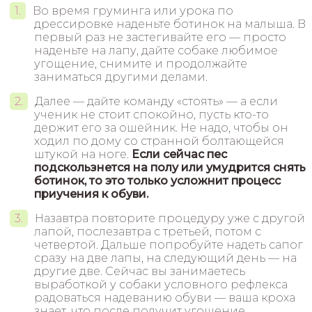
Во время груминга или урока по
дрессировке наденьте ботинок на малыша. В
первый раз не застегивайте его — просто
наденьте на лапу, дайте собаке любимое
угощение, снимите и продолжайте
заниматься другими делами.
Далее — дайте команду «стоять» — а если
ученик не стоит спокойно, пусть кто-то
держит его за ошейник. Не надо, чтобы он
ходил по дому со странной болтающейся
штукой на ноге.
Если сейчас пес
подскользнется на полу или умудрится снять
ботинок, то это только усложнит процесс
приучения к обуви.
Назавтра повторите процедуру уже с другой
лапой, послезавтра с третьей, потом с
четвертой. Дальше попробуйте надеть сапог
сразу на две лапы, на следующий день — на
другие две. Сейчас вы занимаетесь
выработкой у собаки условного рефлекса
радоваться надеванию обуви — ваша кроха
знает, что после получит угощение.