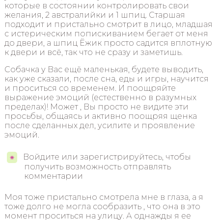
которые в состоянии контролировать свои
желания, 2 австралийки и 1 шпиц. Старшая
подходит и пристально смотрит в лицо, младшая
с истерическим попискиванием бегает от меня
до двери, а шпиц Ёжик просто садится вплотную
к двери и всё, так что не сразу и заметишь.
Собачка у Вас ещё маленькая, будете выводить,
как уже сказали, после сна, еды и игры, научится
и проситься со временем. И поощряйте
выражение эмоций (естественно в разумных
пределах)! Может , Вы просто не видите эти
просьбы, общаясь и активно поощряя щенка
после сделанных дел, усилите и проявление
эмоций.
Войдите или зарегистрируйтесь, чтобы
получить возможность отправлять
комментарии
Моя тоже пристально смотрела мне в глаза, а я
тоже долго не могла сообразить , что она в это
момент проситься на улицу. А однажды я ее