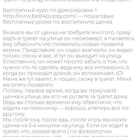
Бесплатный курс по дрессировки =
http://www.best4puppy.com/ — пошаговые
бесплатные уроки по воспитанию щенка
Вначале вы от щенка не требуете многого, сразу
ходть в туалет на улице он несможерт, а пытаетесь
ему объяснить что появились новые правила
жизни. Представьте: он сидел взаперти, он видел
только стены и вас. И тут он выходит на улицу.
Естественно, он может просто забыть о том, что
нужно что-то сделать, ведь ему все интересно. А
когда он приходит домой, он вспоминает: «О!
Меня же тут хвалят, я пошел, схожу в туалет. Меня
же опять похвалят».
Потому, первое время, когда вы приучаете
щенка к улице, вы его не ругаете за туалет дома.
Ведь вы столько времени ему объясняли, что
ходить на пеленочку — хорошо, а теперь все по
другому.
Мы после сна, после еды, после игры выносим
щенка на 3-4 минутки на улицу. Если он ходит в
туалет, что, скорее всего ( по физиологии