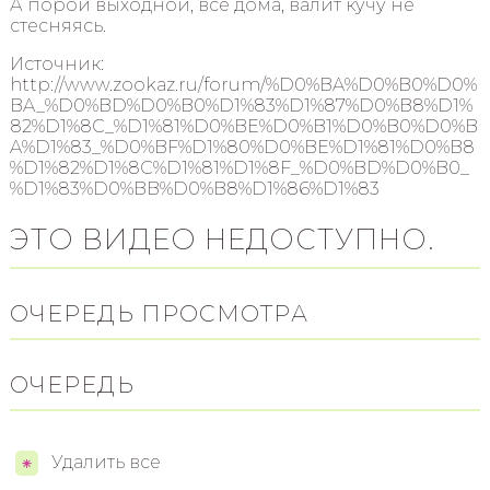
А порой выходной, все дома, валит кучу не
стесняясь.
Источник:
http://www.zookaz.ru/forum/%D0%BA%D0%B0%D0%
BA_%D0%BD%D0%B0%D1%83%D1%87%D0%B8%D1%
82%D1%8C_%D1%81%D0%BE%D0%B1%D0%B0%D0%B
A%D1%83_%D0%BF%D1%80%D0%BE%D1%81%D0%B8
%D1%82%D1%8C%D1%81%D1%8F_%D0%BD%D0%B0_
%D1%83%D0%BB%D0%B8%D1%86%D1%83
ЭТО ВИДЕО НЕДОСТУПНО.
ОЧЕРЕДЬ ПРОСМОТРА
ОЧЕРЕДЬ
Удалить все