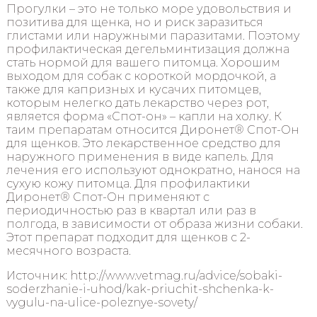
Прогулки – это не только море удовольствия и
позитива для щенка, но и риск заразиться
глистами или наружными паразитами. Поэтому
профилактическая дегельминтизация должна
стать нормой для вашего питомца. Хорошим
выходом для собак с короткой мордочкой, а
также для капризных и кусачих питомцев,
которым нелегко дать лекарство через рот,
является форма «Спот-он» – капли на холку. К
таим препаратам относится Диронет® Спот-Он
для щенков. Это лекарственное средство для
наружного применения в виде капель. Для
лечения его используют однократно, нанося на
сухую кожу питомца. Для профилактики
Диронет® Спот-Он применяют с
периодичностью раз в квартал или раз в
полгода, в зависимости от образа жизни собаки.
Этот препарат подходит для щенков с 2-
месячного возраста.
Источник: http://www.vetmag.ru/advice/sobaki-
soderzhanie-i-uhod/kak-priuchit-shchenka-k-
vygulu-na-ulice-poleznye-sovety/