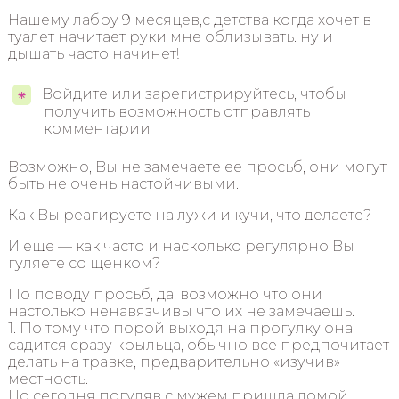
Нашему лабру 9 месяцев,с детства когда хочет в
туалет начитает руки мне облизывать. ну и
дышать часто начинет!
Войдите или зарегистрируйтесь, чтобы
получить возможность отправлять
комментарии
Возможно, Вы не замечаете ее просьб, они могут
быть не очень настойчивыми.
Как Вы реагируете на лужи и кучи, что делаете?
И еще — как часто и насколько регулярно Вы
гуляете со щенком?
По поводу просьб, да, возможно что они
настолько ненавязчивы что их не замечаешь.
1. По тому что порой выходя на прогулку она
садится сразу крыльца, обычно все предпочитает
делать на травке, предварительно «изучив»
местность.
Но сегодня погуляв с мужем пришла домой