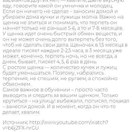
вариантов других нет) — хвалите, даете вкусную
еду, говорите какой он умничка и молодец.
Если он ничего не сделал – заносим домой и
убираем дома кучки и лужицы молча. Важно на
щенка не злиться и понимать, что терпеть он
начнет только не раньше 5-6, а то и 7-8 месяцев.
У щенка идет очень быстрый обмен веществ, и
он не может очень долго вытерпеть без того,
чтоб не сделать свои дела. Щеночек в 1,5 месяца в
идеале писяет каждые 2-2,5 часа, в 3 месяца уже
может, конечно, терпеть ночь, но не всегда, а
днем, бывает, писяет 4, 5, 6 раз в день.
С ростом щенка — количество кучек и лужиц
будет уменьшаться. Поэтому, набрались
терпения, не спешим, не ругаем, а спокойно
объясняем.
Самое важное в обучении – просто часто
выводить и следить за вашим щенком. Только
крутиться – на улицу! выбежали, пописял, покакал
– занесли домой. И в момент, когда он что-то
делает, хвалим.
Источник: http://www.youtube.com/watch?
v=b6jZFX-nrGU