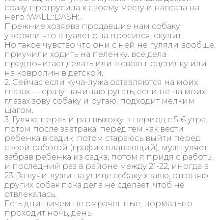
сразу протрусила к своему месту и нассала на
него :WALL::DASH: .
Прежние хозяева продавшие нам собаку
уверяли что в туалет она просится, скулит.
Но такое чувство что они с ней не гуляли вообще,
приучили ходить на пеленку. все дела
предпочитает делать или в свою подстилку или
на ковролин в детской.
2. Сейчас если куча-лужа оставляются на моих
глазах — сразу начинаю ругать, если не на моих
глазах зову собаку и ругаю, подходит мелким
шагом.
3. Гуляю: первый раз выхожу в период с 5-6 утра.
потом после завтрака, перед тем как вести
ребенка в садик, потом стараюсь выйти перед
своей работой (график плавающий), муж гуляет
забрав ребенка из садка, потом я придя с работы,
и последний раз в районе между 21-22, иногда в
23. За кучи-лужи на улице собаку хвалю, отгоняю
других собак пока дела не сделает, чтоб не
отвлекалась.
Есть дни ничем не омраченные, нормально
проходит ночь, день.