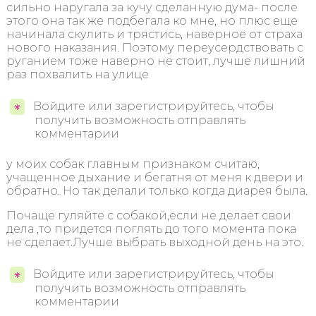
сильно наругала за кучу сделанную дума- после
этого она так же подбегала ко мне, но плюс еще
начинала скулить и трястись, наверное от страха
нового наказания. Поэтому переусердствовать с
руганием тоже наверно не стоит, лучше лишний
раз похвалить на улице
Войдите или зарегистрируйтесь, чтобы
получить возможность отправлять
комментарии
у моих собак главным признаком считаю,
учащенное дыхание и бегатня от меня к двери и
обратно. Но так делали только когда диарея была.
Почаще гуляйте с собакой,если не делает свои
дела ,то придется поглять до того момента пока
не сделает.Лучше выбрать выходной день на это.
Войдите или зарегистрируйтесь, чтобы
получить возможность отправлять
комментарии