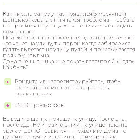
Как писала ранее у нас появился 6-месячный
щенок коккера, а с ним такая проблема — собака
не просится на улицу, хотя понимает что гадить
дома плохо.
Похоже терпит до последнего, но не показывает
что хочет на улицу, т.к. порой когда собираемся
гулять вылетает на улицу пулей и присаживается
прямо у крыльца.
Дома внешне никак не показывает что ей «Надо».
Как быть?
Войдите или зарегистрируйтесь, чтобы
получить возможность отправлять
комментарии
12839 просмотров
Выводите щенка почаще на улицу. После сна,
после еды. Не играйте с ним на улице пока не
сделает дел. Оправился — похвалите. Дома не
ругайте за кучки и лужицы. Примерно так.