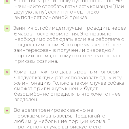
Усложнять тренировку нужно поэтапно. Не
начинайте отрабатывать часть команды “Дай
другую лапу”, если питомец плохо
выполняет основной приказ.
Занятия с любимцем лучше проводить через
6 часов после кормления. Это правило
необходимо соблюдать, если вы работаете с
подросшим псом. В это время зверь более
заинтересован в получении очередной
порции корма, потому охотнее выполняет
приказы хозяина.
Команды нужно отдавать ровным голосом.
Следует каждый раз использовать одну и ту
же интонацию. Только в таком случае собака
сможет привыкнуть к ней и будет
безошибочно определять, что хочет от нее
владелец.
Во время тренировок важно не
перекармливать зверя. Предлагайте
любимцу небольшие порции корма. В
противном случае вы рискуете его