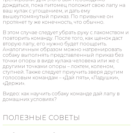
дождаться, пока питомец положит свою лапу на
ваш кулак с угощением, и дать ему
вышеупомянутый приказ. По привычке он
протянет ту же конечность, что обычно.
В этом случае следует убрать руку с лакомством и
повторить команду. После того, как щенок даст
вторую лапу, его нужно будет поощрить.
Аналогичным образом можно натренировать
собаку выполнять представленный приказ без
точки опоры в виде кулака человека или же с
другими точками опоры – локтем, коленом,
ступней. Также следует приучить зверя другим
голосовым командам – «Дай пять», «Ладушки»,
«Держи».
Видео: как научить собаку команде дай лапу в
домашних условиях?
ПОЛЕЗНЫЕ СОВЕТЫ