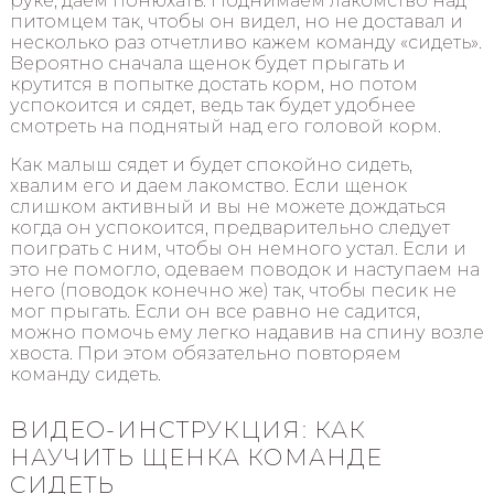
руке, даем понюхать. Поднимаем лакомство над
питомцем так, чтобы он видел, но не доставал и
несколько раз отчетливо кажем команду «сидеть».
Вероятно сначала щенок будет прыгать и
крутится в попытке достать корм, но потом
успокоится и сядет, ведь так будет удобнее
смотреть на поднятый над его головой корм.
Как малыш сядет и будет спокойно сидеть,
хвалим его и даем лакомство. Если щенок
слишком активный и вы не можете дождаться
когда он успокоится, предварительно следует
поиграть с ним, чтобы он немного устал. Если и
это не помогло, одеваем поводок и наступаем на
него (поводок конечно же) так, чтобы песик не
мог прыгать. Если он все равно не садится,
можно помочь ему легко надавив на спину возле
хвоста. При этом обязательно повторяем
команду сидеть.
ВИДЕО-ИНСТРУКЦИЯ: КАК
НАУЧИТЬ ЩЕНКА КОМАНДЕ
СИДЕТЬ