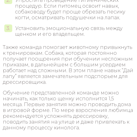
Упростить проведение гигиенических
процедур. Если питомец освоит навык,
собаководу будет проще обрезать песику
когти, осматривать подушечки на лапах.
Установить эмоциональную связь между
щенком и его владельцем.
Также команда помогает животному привыкнуть
к тренировкам. Собака, которая постоянно
получает поощрения при обучении несложным
приказам, в дальнейшем с большим усердием
работает над сложными. В этом плане навык “Дай
лапу” является замечательным подспорьем для
дрессировщика.
Обучение представленной команде можно
начинать, как только щенку исполнится 1,5
месяца. Первые занятия можно проводить дома
в игровой форме. По мере взросления любимца
рекомендуется усложнять дрессировку,
поводить занятия на улице и даже привлекать к
данному процессу кинолога.