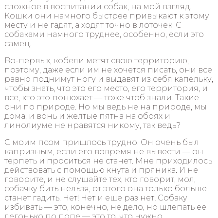
сложное в воспитании собак, на мой взгляд.
Кошки они намного быстрее привыкают к этому
месту и не гадят, а ходят точно в лоточек. С
собаками намного труднее, особенно, если это
самец.
Во-первых, кобели метят свою территорию,
поэтому, даже если им не хочется писать, они все
равно поднимут ногу и выдавят из себя капельку,
чтобы знать, что это его место, его территория, и
все, кто это понюхает — тоже чтоб знали. Такие
они по природе. Но мы ведь не на природе, мы
дома, и вонь и желтые пятна на обоях и
линолиуме не нравятся никому, так ведь?
С моим псом пришлось трудно. Он очень был
капризным, если его вовремя не вывести — он
терпеть и проситься не станет. Мне приходилось
действовать с помощью кнута и пряника. И не
говорите, и не слушайте тех, кто говорит, мол,
собачку бить нельзя, от этого она только больше
станет гадить. Нет! Нет и еще раз нет! Собаку
избивать — это, конечно, не дело, но шлепать ее
легонько по попе — это то, что нужно.