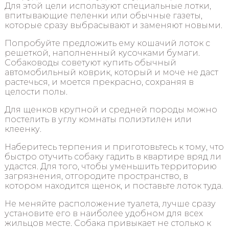
Для этой цели используют специальные лотки,
впитывающие пеленки или обычные газеты,
которые сразу выбрасывают и заменяют новыми.
Попробуйте предложить ему кошачий лоток с
решеткой, наполненный кусочками бумаги.
Собаководы советуют купить обычный
автомобильный коврик, который и моче не даст
растечься, и моется прекрасно, сохраняя в
целости полы.
Для щенков крупной и средней породы можно
постелить в углу комнаты полиэтилен или
клеенку.
Наберитесь терпения и приготовьтесь к тому, что
быстро отучить собаку гадить в квартире вряд ли
удастся. Для того, чтобы уменьшить территорию
загрязнения, отгородите пространство, в
котором находится щенок, и поставьте лоток туда.
Не меняйте расположение туалета, лучше сразу
установите его в наиболее удобном для всех
жильцов месте. Собака привыкает не столько к