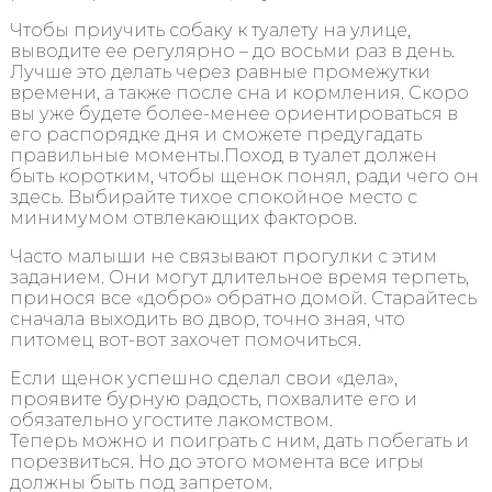
Чтобы приучить собаку к туалету на улице,
выводите ее регулярно – до восьми раз в день.
Лучше это делать через равные промежутки
времени, а также после сна и кормления. Скоро
вы уже будете более-менее ориентироваться в
его распорядке дня и сможете предугадать
правильные моменты.Поход в туалет должен
быть коротким, чтобы щенок понял, ради чего он
здесь. Выбирайте тихое спокойное место с
минимумом отвлекающих факторов.
Часто малыши не связывают прогулки с этим
заданием. Они могут длительное время терпеть,
принося все «добро» обратно домой. Старайтесь
сначала выходить во двор, точно зная, что
питомец вот-вот захочет помочиться.
Если щенок успешно сделал свои «дела»,
проявите бурную радость, похвалите его и
обязательно угостите лакомством.
Теперь можно и поиграть с ним, дать побегать и
порезвиться. Но до этого момента все игры
должны быть под запретом.