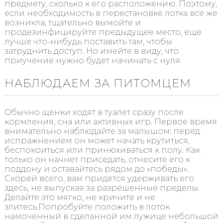
предмету, сколько к его расположению. Поэтому,
если необходимость в перестановке лотка все же
возникла, тщательно вымойте и
продезинфицируйте предыдущее место, еще
лучше что-нибудь поставить там, чтобы
затруднить доступ. Но имейте в виду, что
приучение нужно будет начинать с нуля.
НАБЛЮДАЕМ ЗА ПИТОМЦЕМ
Обычно щенки ходят в туалет сразу после
кормления, сна или активных игр. Первое время
внимательно наблюдайте за малышом: перед
испражнением он может начать крутиться,
беспокоиться или принюхиваться к полу. Как
только он начнет приседать, отнесите его к
поддону и оставайтесь рядом до «победы».
Скорей всего, вам придется удерживать его
здесь, не выпуская за разрешенные пределы.
Делайте это мягко, не кричите и не
злитесь.Попробуйте положить в лоток
намоченный в сделанной им лужице небольшой