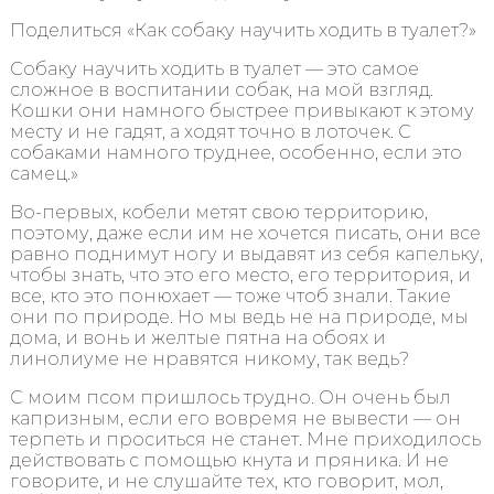
Поделиться «Как собаку научить ходить в туалет?»
Собаку научить ходить в туалет — это самое
сложное в воспитании собак, на мой взгляд.
Кошки они намного быстрее привыкают к этому
месту и не гадят, а ходят точно в лоточек. С
собаками намного труднее, особенно, если это
самец.»
Во-первых, кобели метят свою территорию,
поэтому, даже если им не хочется писать, они все
равно поднимут ногу и выдавят из себя капельку,
чтобы знать, что это его место, его территория, и
все, кто это понюхает — тоже чтоб знали. Такие
они по природе. Но мы ведь не на природе, мы
дома, и вонь и желтые пятна на обоях и
линолиуме не нравятся никому, так ведь?
С моим псом пришлось трудно. Он очень был
капризным, если его вовремя не вывести — он
терпеть и проситься не станет. Мне приходилось
действовать с помощью кнута и пряника. И не
говорите, и не слушайте тех, кто говорит, мол,