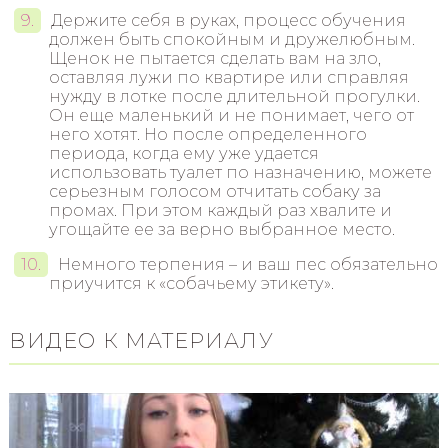
Держите себя в руках, процесс обучения
должен быть спокойным и дружелюбным.
Щенок не пытается сделать вам на зло,
оставляя лужи по квартире или справляя
нужду в лотке после длительной прогулки.
Он еще маленький и не понимает, чего от
него хотят. Но после определенного
периода, когда ему уже удается
использовать туалет по назначению, можете
серьезным голосом отчитать собаку за
промах. При этом каждый раз хвалите и
угощайте ее за верно выбранное место.
Немного терпения – и ваш пес обязательно
приучится к «собачьему этикету».
ВИДЕО К МАТЕРИАЛУ