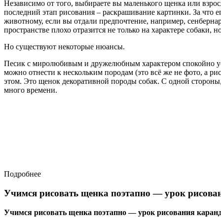
Независимо от того, выбираете вы маленького щенка или взро
последний этап рисования – раскрашивание картинки. За что ег
животному, если вы отдали предпочтение, например, сенберна
пространстве плохо отразится не только на характере собаки, н
Но существуют некоторые нюансы.
Песик с миролюбивым и дружелюбным характером спокойно усту
можно отнести к нескольким породам (это всё же не фото, а рис
этом. Это щенок декоративной породы собак. С одной стороны
много времени.
Подробнее
Учимся рисовать щенка поэтапно — урок рисов
Учимся рисовать щенка поэтапно — урок рисования каран