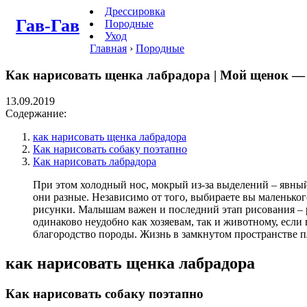
Дрессировка
Гав-Гав
Породные
Уход
Главная
›
Породные
Как нарисовать щенка лабрадора | Мой щенок — 
13.09.2019
Содержание:
как нарисовать щенка лабрадора
Как нарисовать собаку поэтапно
Как нарисовать лабрадора
При этом холодный нос, мокрый из-за выделений – явный
они разные. Независимо от того, выбираете вы маленько
рисунки. Малышам важен и последний этап рисования – ра
одинаково неудобно как хозяевам, так и животному, если
благородство породы. Жизнь в замкнутом пространстве пло
как нарисовать щенка лабрадора
Как нарисовать собаку поэтапно