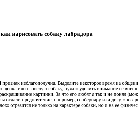
как нарисовать собаку лабрадора
 признак неблагополучия. Выделите некоторое время на общение
го щенка или взрослую собаку, нужно уделить внимание ее внешн
скрашивание картинки. За что его любят я так и не понял (може
 вы отдали предпочтение, например, сенбернару или догу, «поза
хо отразится не только на характере собаки, но и на ее физиче