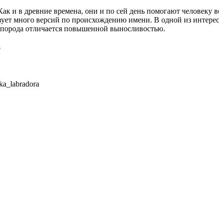
к и в древние времена, они и по сей день помогают человеку во
твует много версий по происхождению имени. В одной из интере
эта порода отличается повышенной выносливостью.
о
ka_labradora