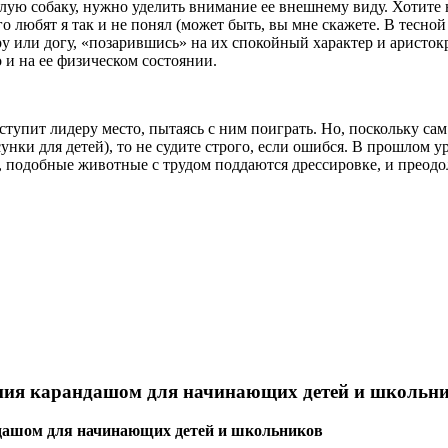
слую собаку, нужно уделить внимание ее внешнему виду. Хотите
о любят я так и не понял (может быть, вы мне скажете. В тесной 
ру или догу, «позарившись» на их спокойный характер и аристок
о и на ее физическом состоянии.
пит лидеру место, пытаясь с ним поиграть. Но, поскольку сам 
унки для детей), то не судите строго, если ошибся. В прошлом у
, подобные животные с трудом поддаются дрессировке, и преодо
ания карандашом для начинающих детей и школьн
дашом для начинающих детей и школьников