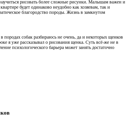
 научиться рисовать более сложные рисунки. Малышам важен и
квартире будет одинаково неудобно как хозяевам, так и
ратическое благородство породы. Жизнь в замкнутом
в породах собак разбираюсь не очень, да и некоторых щенков
роке я уже рассказывал о рисования щенка. Суть всё-же не в
ление психологического барьера может занять достаточно
иков