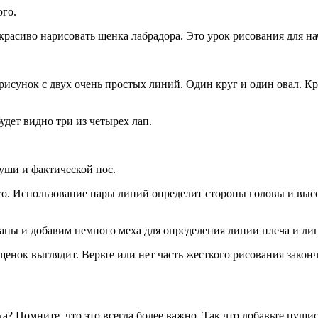
ого.
 красиво нарисовать щенка лабрадора. Это урок рисования для 
 рисунок с двух очень простых линий. Один круг и один овал. Кру
дет видно три из четырех лап.
уши и фактической нос.
о. Использование пары линий определит стороны головы и высот
лапы и добавим немного меха для определения линии плеча и ли
 щенок выглядит. Верьте или нет часть жесткого рисования зако
 Помните, что это всегда более важно. Так что добавьте пушист