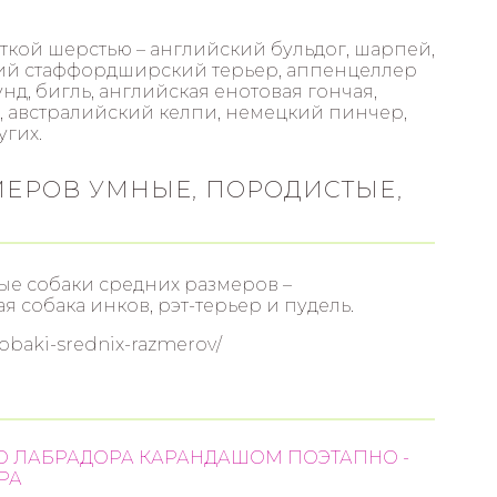
ткой шерстью – английский бульдог, шарпей,
ий стаффордширский терьер, аппенцеллер
нд, бигль, английская енотовая гончая,
, австралийский келпи, немецкий пинчер,
угих.
МЕРОВ УМНЫЕ, ПОРОДИСТЫЕ,
е собаки средних размеров –
я собака инков, рэт-терьер и пудель.
obaki-srednix-razmerov/
О ЛАБРАДОРА КАРАНДАШОМ ПОЭТАПНО -
РА