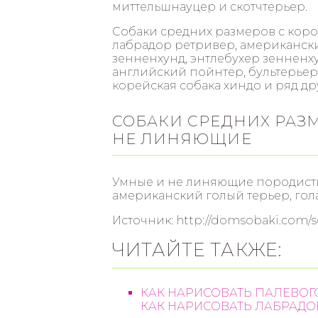
миттельшнауцер и скотчтерьер.
Собаки средних размеров с коро
лабрадор ретривер, американск
зенненхунд, энтлебухер зенненху
английский пойнтер, бультерьер
корейская собака хиндо и ряд др
СОБАКИ СРЕДНИХ РАЗ
НЕ ЛИНЯЮЩИЕ
Умные и не линяющие породисты
американский голый терьер, гола
Источник: http://domsobaki.com/s
ЧИТАЙТЕ ТАКЖЕ:
КАК НАРИСОВАТЬ ПАЛЕВОГ
КАК НАРИСОВАТЬ ЛАБРАДО