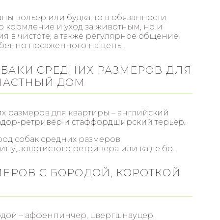
ы вольер или будка, то в обязанности
о кормление и уход за животным, но и
я в чистоте, а также регулярное общение,
обенно посаженного на цепь.
БАКИ СРЕДНИХ РАЗМЕРОВ ДЛЯ
 ЧАСТНЫЙ ДОМ
х размеров для квартиры – английский
радор-ретривер и стаффордширский терьер.
род собак средних размеров,
ину, золотистого ретривера или ка де бо.
МЕРОВ С БОРОДОЙ, КОРОТКОЙ
одой – аффенпинчер, цвергшнауцер,