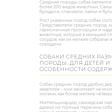
Средние породы собак являются
более 200 видов животных. Самы
бульдоги, спаниели, лайки и бул
Рост указанных пород собак составл
Представители средних пород, к
гармоничные пропорции и наде
животные, которые в меньшей с
сосудов, как их мелкие собратья 
сородичи.
СОБАКИ СРЕДНИХ РАЗ
ПОРОДЫ, ДЛЯ ДЕТЕЙ И
ОСОБЕННОСТИ СОДЕРЖ
Собак средних пород удобно держ
квартире – они занимают не много
ногами, как более мелкие четвер
Миттельшнауцер, самоедская лайк
далеко не полный перечень соба