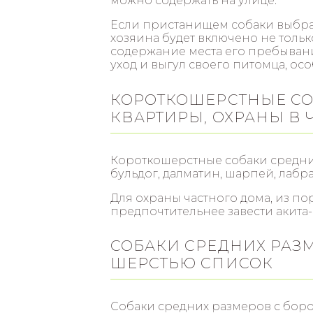
можно содержать на улице.
Если пристанищем собаки выбран
хозяина будет включено не тольк
содержание места его пребывани
уход и выгул своего питомца, ос
КОРОТКОШЕРСТНЫЕ СО
КВАРТИРЫ, ОХРАНЫ В
Короткошерстные собаки средни
бульдог, далматин, шарпей, лаб
Для охраны частного дома, из по
предпочтительнее завести акита-
СОБАКИ СРЕДНИХ РАЗ
ШЕРСТЬЮ СПИСОК
Собаки средних размеров с бор