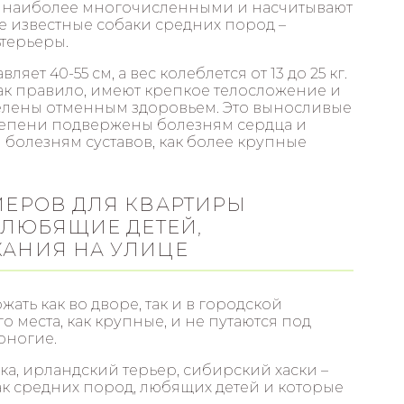
 наиболее многочисленными и насчитывают
е известные собаки средних пород –
ьтерьеры.
яет 40-55 см, а вес колеблется от 13 до 25 кг.
ак правило, имеют крепкое телосложение и
лены отменным здоровьем. Это выносливые
тепени подвержены болезням сердца и
и болезням суставов, как более крупные
МЕРОВ ДЛЯ КВАРТИРЫ
 ЛЮБЯЩИЕ ДЕТЕЙ,
АНИЯ НА УЛИЦЕ
ать как во дворе, так и в городской
 места, как крупные, и не путаются под
оногие.
а, ирландский терьер, сибирский хаски –
к средних пород, любящих детей и которые