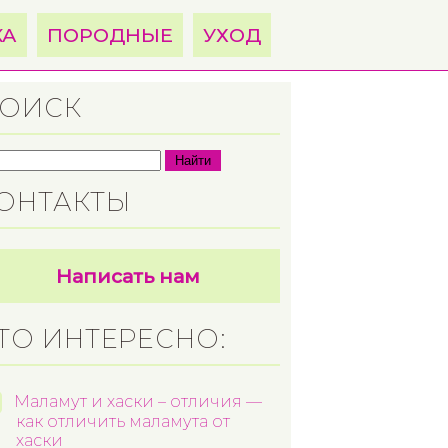
КА
ПОРОДНЫЕ
УХОД
ОИСК
Найти
ОНТАКТЫ
Написать нам
ТО ИНТЕРЕСНО:
Маламут и хаски – отличия —
как отличить маламута от
хаски