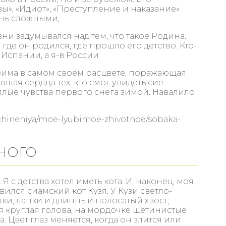
», «Идиот», «Преступление и наказание»
ень сложными,
ни задумывался над тем, что такое Родина.
, где он родился, где прошло его детство. Кто-
 Испании, а я-в России
зима в самом своём расцвете, поражающая
щая сердца тех, кто смог увидеть сие
ёплые чувства первого снега зимой. Навалило
ochineniya/moe-lyubimoe-zhivotnoe/sobaka-
НОГО
с детства хотел иметь кота. И, наконец, моя
ился сиамский кот Кузя. У Кузи светло-
ки, лапки и длинный полосатый хвост;
я круглая голова, на мордочке щетинистые
. Цвет глаз меняется, когда он злится или