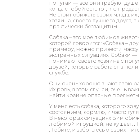
попугаи — все они требуют душев
когда с тобой есть тот, кто преда
Не стоит обижать своих младших 
хозяина, своего лучшего друга, в
практически беззащитны.
Собака – это мое любимое животн
которой говорится: «Собака – друг
примеру, можно привести массу с
экстренных ситуациях. Собаки 
понимают своего хозяина с полу
друзей, которые работают в пол
службе.
Они очень хорошо знают свою ра
Их роль, в этом случаи, очень ва
найти крайне опасные предметы 
У меня есть собака, которого зову
состоянием, кормлю, и часто гу
В некоторых ситуациях Бим обижа
любимой игрушкой, не кушает. Ли
Любите, и заботьтесь о своих пит