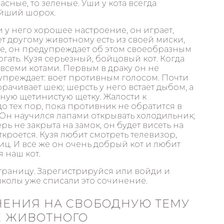
асные, то зеленые. Уши у кота всегда
ейший шорох.
 у него хорошее настроение, он играет,
ет другому животному есть из своей миски,
ие, он предупреждает об этом своеобразным
огать. Кузя серьезный, бойцовый кот. Когда
 всеми котами. Первым в драку он не
дупреждает: воет противным голосом. Почти
рачивает шею; шерсть у него встает дыбом, а
нную щетинистую щетку. Жалости к
до тех пор, пока противник не обратится в
. Он научился лапами открывать холодильник;
ь не закрыта на замок, он будет висеть на
откроется. Кузя любит смотреть телевизор,
иц. И все же он очень добрый кот и любит
 наш кот.
траницу. Зарегистрируйся или войди и
школы уже списали это сочинение.
ИНЕНИЯ НА СВОБОДНУЮ ТЕМУ
ИЕ ЖИВОТНОГО