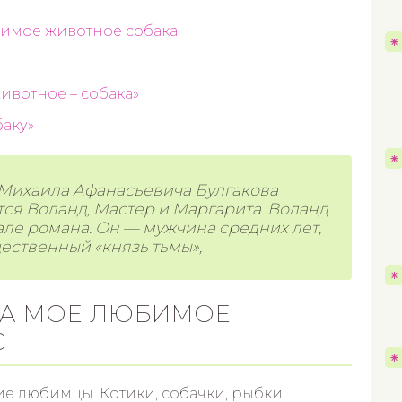
имое животное собака
вотное – собака»
аку»
Михаила Афанасьевича Булгакова
ся Воланд, Мастер и Маргарита. Воланд
але романа. Он — мужчина средних лет,
щественный «князь тьмы»,
КА МОЕ ЛЮБИМОЕ
С
е любимцы. Котики, собачки, рыбки,