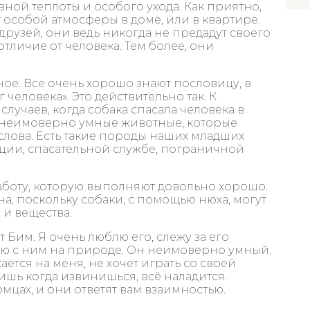
ной теплоты и особого ухода. Как приятно,
ст особой атмосферы в доме, или в квартире.
друзей, они ведь никогда не предадут своего
 отличие от человека. Тем более, они
ое. Все очень хорошо знают пословицу, в
 человека». Это действительно так. К
лучаев, когда собака спасала человека в
— неимоверно умные животные, которые
слова. Есть такие породы наших младших
иции, спасательной службе, пограничной
боту, которую выполняют довольно хорошо.
жна, поскольку собаки, с помощью нюха, могут
и вещества.
т Бим. Я очень люблю его, слежу за его
ляю с ним на природе. Он неимоверно умный.
ется на меня, не хочет играть со своей
шь когда извинишься, всё наладится.
омцах, и они ответят вам взаимностью.