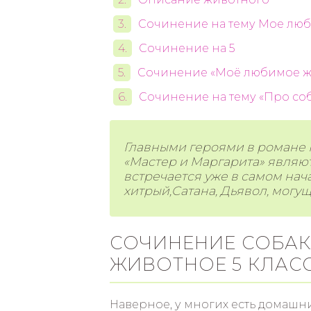
Сочинение на тему Мое люб
Сочинение на 5
Сочинение «Моё любимое жи
Сочинение на тему «Про соб
Главными героями в романе 
«Мастер и Маргарита» являют
встречается уже в самом нач
хитрый,Сатана, Дьявол, могу
СОЧИНЕНИЕ СОБА
ЖИВОТНОЕ 5 КЛАС
Наверное, у многих есть домашни