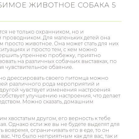
ИМОЕ ЖИВОТНОЕ СОБАКА 5
тся не только охранником, но и
 проводником. Для маленьких детей она
м просто животное. Она может стать для них
ситуациях и просто тем, с кем можно
вершить утреннею пробежку, приятно
вовать на различных собачьих выставках, по
ая чувствительное обаяние.
но дрессировать своего питомца можно
елей различного рода мероприятий и
 другой чувствует изменения настроения
собствует улучшению настроения, что делает
дством. Можно сказать, домашним
им хвостатым другом, его верность к тебе
я. Однако если же вы не будете выделят для
 вовремя, ограничивать его в еде, то он
вас. Что было неприятным как для вас, так и