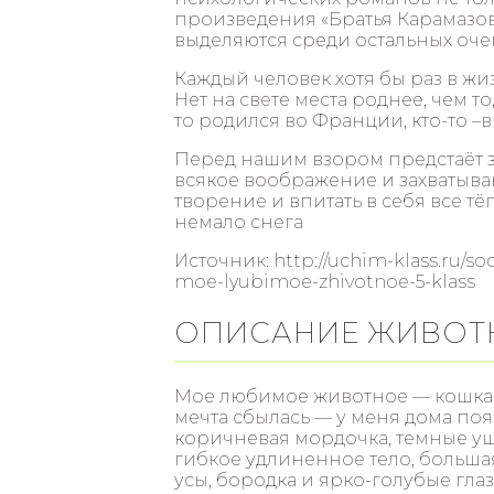
произведения «Братья Карамазовы
выделяются среди остальных оч
Каждый человек хотя бы раз в жиз
Нет на свете места роднее, чем то
то родился во Франции, кто-то –в
Перед нашим взором предстаёт 
всякое воображение и захватываю
творение и впитать в себя все т
немало снега
Источник: http://uchim-klass.ru/s
moe-lyubimoe-zhivotnoe-5-klass
ОПИСАНИЕ ЖИВОТ
Мое любимое животное — кошка. Я 
мечта сбылась — у меня дома появ
коричневая мордочка, темные уш
гибкое удлиненное тело, больша
усы, бородка и ярко-голубые глаза