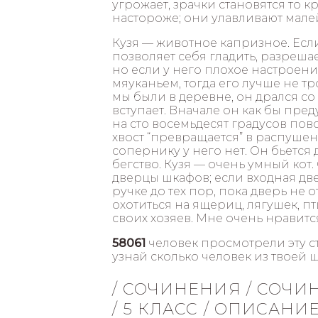
угрожает, зрачки становятся то кр
настороже; они улавливают мал
Кузя — животное капризное. Если
позволяет себя гладить, разреша
но если у него плохое настроен
мяуканьем, тогда его лучше не тр
мы были в деревне, он дрался со
вступает. Вначале он как бы пре
на сто восемьдесят градусов пово
хвост “превращается” в распуше
сопернику у него нет. Он бьется 
бегство. Кузя — очень умный кот
дверцы шкафов; если входная двер
ручке до тех пор, пока дверь не 
охотиться на ящериц, лягушек, пт
своих хозяев. Мне очень нравится
58061
человек просмотрели эту с
узнай сколько человек из твоей 
/ СОЧИНЕНИЯ / СОЧ
/ 5 КЛАСС / ОПИСАН