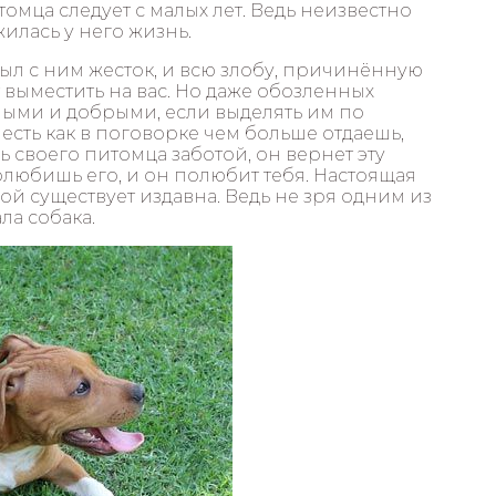
омца следует с малых лет. Ведь неизвестно
жилась у него жизнь.
л с ним жесток, и всю злобу, причинённую
ыместить на вас. Но даже обозленных
ыми и добрыми, если выделять им по
 есть как в поговорке чем больше отдаешь,
 своего питомца заботой, он вернет эту
олюбишь его, и он полюбит тебя. Настоящая
й существует издавна. Ведь не зря одним из
ла собака.