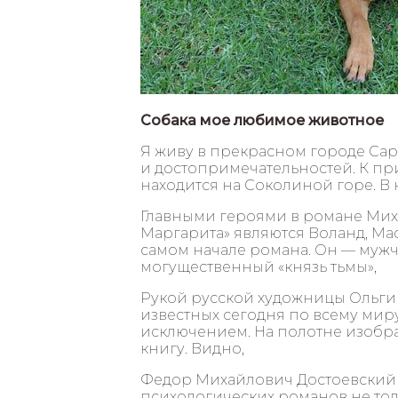
Собака мое любимое животное
Я живу в прекрасном городе Сар
и достопримечательностей. К пр
находится на Соколиной горе. В 
Главными героями в романе Миха
Маргарита» являются Воланд, Мас
самом начале романа. Он — мужчи
могущественный «князь тьмы»,
Рукой русской художницы Ольги
известных сегодня по всему миру
исключением. На полотне изобра
книгу. Видно,
Федор Михайлович Достоевский
психологических романов не толь