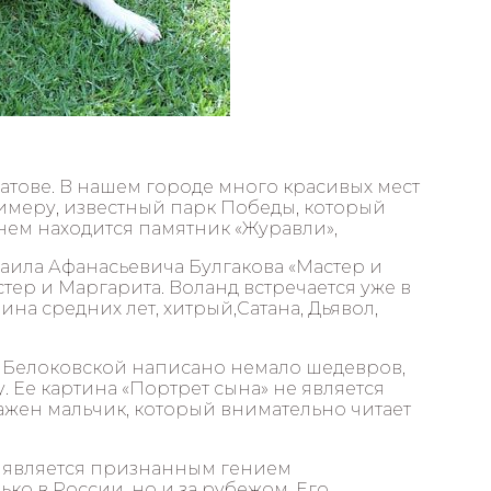
атове. В нашем городе много красивых мест
имеру, известный парк Победы, который
нем находится памятник «Журавли»,
ила Афанасьевича Булгакова «Мастер и
тер и Маргарита. Воланд встречается уже в
на средних лет, хитрый,Сатана, Дьявол,
 Белоковской написано немало шедевров,
. Ее картина «Портрет сына» не является
жен мальчик, который внимательно читает
 является признанным гением
ко в России, но и за рубежом. Его