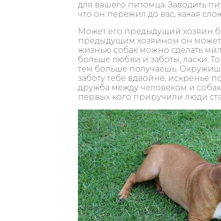
для вашего питомца. Заводить пит
что он пережил до вас, какая сло
Может его предыдущий хозяин бы
предыдущим хозяином он может в
жизнью собак можно сделать мил
больше любви и заботы, ласки. То
тем больше получаешь. Окружишь
заботу тебе вдвойне, искренье п
дружба между человеком и собако
первых кого приручили люди ста