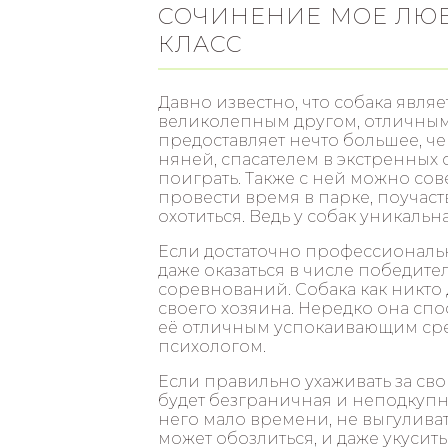
СОЧИНЕНИЕ МОЕ ЛЮБ
КЛАСС
Давно известно, что собака являе
великолепным другом, отличным
предоставляет нечто большее, че
няней, спасателем в экстренных 
поиграть. Также с ней можно со
провести время в парке, поучаст
охотиться. Ведь у собак уникальн
Если достаточно профессиональ
даже оказаться в числе победит
соревнований. Собака как никто
своего хозяина. Нередко она спо
её отличным успокаивающим сре
психологом.
Если правильно ухаживать за сво
будет безграничная и неподкупна
него мало времени, не выгуливать
может обозлиться, и даже укусить 