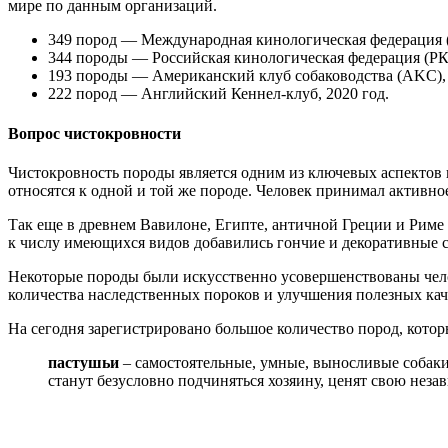
мире по данным организаций.
349 пород — Международная кинологическая федерация 
344 породы — Российская кинологическая федерация (РКФ
193 породы — Американский клуб собаководства (AKC), 
222 пород — Английский Кеннел-клуб, 2020 год.
Вопрос чистокровности
Чистокровность породы является одним из ключевых аспектов в
относятся к одной и той же породе. Человек принимал активн
Так еще в древнем Вавилоне, Египте, античной Греции и Рим
к числу имеющихся видов добавились гончие и декоративные 
Некоторые породы были искусственно усовершенствованы чело
количества наследственных пороков и улучшения полезных кач
На сегодня зарегистрировано большое количество пород, кот
пастушьи
– самостоятельные, умные, выносливые собаки
станут безусловно подчиняться хозяину, ценят свою незав