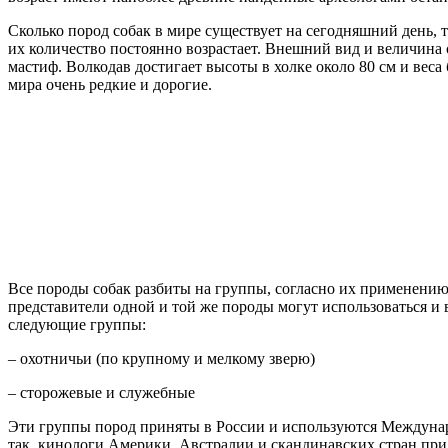
Сколько пород собак в мире существует на сегодняшний день,
их количество постоянно возрастает. Внешний вид и величина
мастиф. Волкодав достигает высоты в холке около 80 см и веса б
мира очень редкие и дорогие.
Все породы собак разбиты на группы, согласно их применению
представители одной и той же породы могут использоваться и 
следующие группы:
– охотничьи (по крупному и мелкому зверю)
– сторожевые и служебные
Эти группы пород приняты в России и используются Междунар
так, кинологи Америки, Австралии и скандинавских стран п