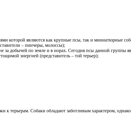
лями которой являются как крупные псы, так и миниатюрные со
дставители – пинчеры, молоссы);
оне за добычей по земле и в норах. Сегодня псы данной группы
ощимой энергией (представитель – той терьер);
зки к терьерам. Собаки обладают заботливым характером, однак