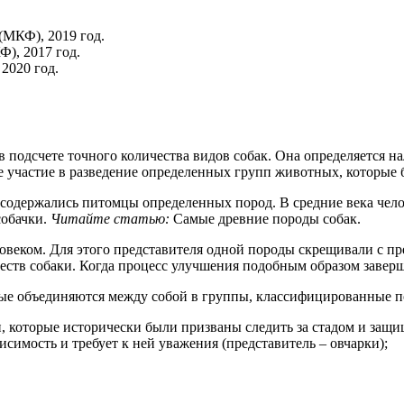
(МКФ), 2019 год.
), 2017 год.
2020 год.
 подсчете точного количества видов собак. Она определяется н
ое участие в разведение определенных групп животных, которые 
е содержались питомцы определенных пород. В средние века чел
собачки.
Читайте статью:
Самые древние породы собак.
веком. Для этого представителя одной породы скрещивали с пр
еств собаки. Когда процесс улучшения подобным образом заверш
орые объединяются между собой в группы, классифицированные 
, которые исторически были призваны следить за стадом и защи
исимость и требует к ней уважения (представитель – овчарки);