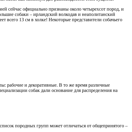
ией сейчас официально признаны около четырехсот пород, и
ольшие собаки – ирландский волкодав и неаполитанский
меет всего 13 см в холке! Некоторые представители собачьего
ы: рабочие и декоративные. В то же время различные
специализации собак дали основание для распределения на
список породных групп может отличаться от общепринятого –