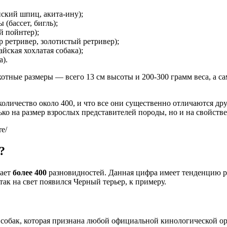
кий шпиц, акита-ину);
(бассет, бигль);
й пойнтер);
 ретривер, золотистый ретривер);
йская хохлатая собака);
а).
отные размеры — всего 13 см высоты и 200-300 грамм веса, а с
количество около 400, и что все они существенно отличаются дру
ько на размер взрослых представителей породы, но и на свойств
re/
?
вает
более 400
разновидностей. Данная цифра имеет тенденцию р
к на свет появился Черный терьер, к примеру.
собак, которая признана любой официальной кинологической орг