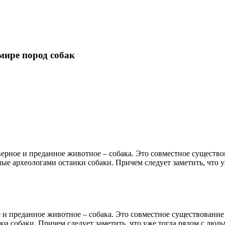
мире пород собак
верное и преданное животное – собака. Это совместное существо
ые археологами останки собаки. Причем следует заметить, что 
 и преданное животное – собака. Это совместное существование
и собаки. Причем следует заметить, что уже тогда рядом с люд