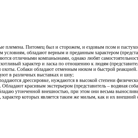
вые племена. Питомец был и сторожем, и ездовым псом и пастух
ым условиям, обладают верным и преданным характером (предста
яются отличными компаньонами, однако любят самостоятельност
тливый характер и ласка по отношению к людям (представители
для охоты. Собаки обладают отменным нюхом и быстрой реакцией
уют в различных выставках и шоу;
 поддаются дрессировке, нуждаются в высокой степени физичес
. Обладают красивым экстерьером (представитель – водяная соба
бладаю утонченной внешностью, при этом они весьма выносливы
, характер которых является таким же милым, как и их внешний