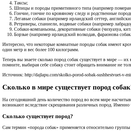
Таксы;
Шпицы и породы примитивного типа (например померанс
Гончие, гончие по кровяному следу и родственные породы 
Легавые собаки (например ирландский сеттер, английски
Ретриверы, спаниели, водяные собаки (например лабрадор
Собаки-компаньоны, декоративные собаки (чихуахуа, кита
Борзые (например ирландский волкодав, фараонова собак
Интересно, что некоторые комнатные породы собак имеют крох
один метр и вес более 100 килограмм.
Теперь вы знаете сколько пород собак существует в мире — их 
помните, выбирая себе собаку стоит обращать внимание не тол
Источник: http://dajlapu.com/skolko-porod-sobak-sushhestvuet-v-mi
Сколько в мире существует пород собак
На сегодняшний день количество пород во всем мире насчиты
возникают вследствие скрещивания различных пород. Именно та
Сколько существует пород?
Сам термин «порода собак» применяется относительно группы 