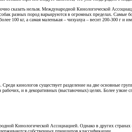
 точно сказать нельзя. Международной Кинологической Ассоциац
 собак разных пород варьируются в огромных пределах. Самые б
олее 100 кг, а самая маленькая – чихуахуа – весит 200-300 г и и
. Среди кинологов существует разделение на две основные групп
в рабочих, и в декоративных (выставочных) целях. Более узкие 
одной Кинологической Ассоциацией. Однако в других странах 
ридерживаются собственных принципов классификации.