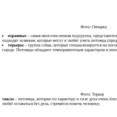
Фото: Овчарка
охранные
– самая многочисленная подгруппа, представите
подходят хозяевам, которые могут и любят учить питомца (пре
терьеры
– группа собак, которые специализируется на пог
городе. Питомцы обладают темпераментным характером и неист
Фото: Терьер
таксы
– питомцы, которые по характеру и силе духа очень бли
любят оставаться без дела, стремятся помочь человеку;