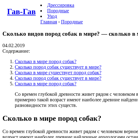
Дрессировка
Гав-Гав
Породные
Уход
Главная
›
Породные
Сколько видов пород собак в мире? — сколько в 
04.02.2019
Содержание:
Сколько в мире пород собак?
Сколько пород собак существует в мире?
Сколько в мире существует пород собак?
Сколько пород собак существует в мире?
Сколько в мире пород собак?
Со времен глубокой древности живет рядом с человеком 
примерно такой возраст имеют наиболее древние найденн
разновидности этих существ.
Сколько в мире пород собак?
Со времен глубокой древности живет рядом с человеком верное
возраст имеют наиболее древние найденные археологами останк