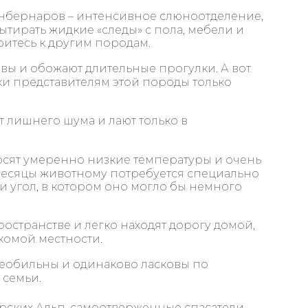
енбернаров – интенсивное слюноотделение,
ытирать жидкие «следы» с пола, мебели и
итесь к другим породам.
вы и обожают длительные прогулки. А вот
и представителям этой породы только
т лишнего шума и лают только в
ят умеренно низкие температуры и очень
 месяцы животному потребуется специально
 угол, в котором оно могло бы немного
остранстве и легко находят дорогу домой,
акомой местности.
обильны и одинаково ласковы по
 семьи.
ских Альп, самоотверженные спасатели