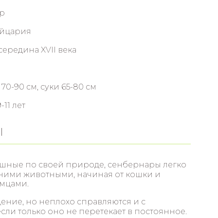
р
йцария
середина XVII века
70-90 см, суки 65-80 см
-11 лет
Ы
ные по своей природе, сенбернары легко
ими животными, начиная от кошки и
мцами.
ение, но неплохо справляются и с
ли только оно не перетекает в постоянное.