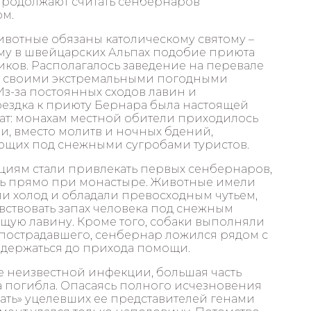
продолжают считать сенбернаров
ом.
животные обязаны католическому святому –
му в швейцарских Альпах подобие приюта
ков. Располагалось заведение на перевале
м своими экстремальными погодными
Из-за постоянных сходов лавин и
ездка к приюту Бернара была настоящей
тат: монахам местной обители приходилось
и, вместо молитв и ночных бдений,
ающих под снежными сугробами туристов.
ациям стали привлекать первых сенбернаров,
ь прямо при монастыре. Животные имели
ли холод и обладали превосходным чутьем,
ствовать запах человека под снежным
ющую лавину. Кроме того, собаки выполняли
пострадавшего, сенбернар ложился рядом с
одержаться до прихода помощи.
ате неизвестной инфекции, большая часть
а погибла. Опасаясь полного исчезновения
ть» уцелевших ее представителей генами