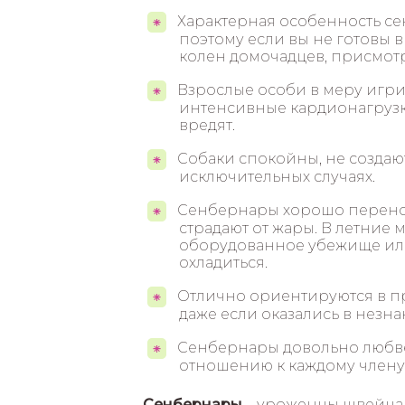
Характерная особенность с
поэтому если вы не готовы в
колен домочадцев, присмотр
Взрослые особи в меру игри
интенсивные кардионагрузк
вредят.
Собаки спокойны, не создаю
исключительных случаях.
Сенбернары хорошо перенос
страдают от жары. В летние
оборудованное убежище или
охладиться.
Отлично ориентируются в пр
даже если оказались в незн
Сенбернары довольно любве
отношению к каждому члену
Сенбернары
– уроженцы швейцар