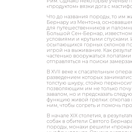
Рим. Однако некоторые ученые 
«продуктом» вязки дога с мастиф
Что до названия породы, то им 
Бернару из Ментона, основавше
для путешественников и паломни
Большой Сен-Бернар, известно
условиями и крутыми спусками. 
осыпающихся горных склонов по
игрой на выживание. Как резуль
частенько вооружаться лопатами 
отправляться на поиски замерз
В XVII веке к спасательным опер
разведением которых занималис
толстую шкуру, стойко переноси
позволяющим им не только почув
завалом, но и предсказать следу
функцию живой грелки: откопав 
ним, чтобы согреть и помочь пр
В начале XIX столетия, в результ
собак в обители Святого Бернар
породы, монахи решили «прокача