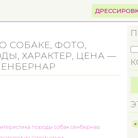
ДРЕССИРОВ
П
О СОБАКЕ, ФОТО,
Ы, ХАРАКТЕР, ЦЕНА —
К
СЕНБЕРНАР
Э
ктеристика породы собак сенбернар
асателей из Швейцарии