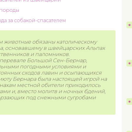
 породы
да за собакой-спасателем
им животные обязаны католическому
на, основавшему в швейцарских Альпах
твенников и паломников.
 перевале Большой Сен-Бернар,
льными погодными условиями и
стоянных сходов лавин и осыпающихся
риюту Бернара была настоящей игрой на
онахам местной обители приходилось
ами и, вместо молитв и ночных бдений,
мерзающих под снежными сугробами