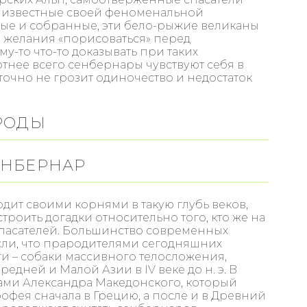
, известные своей феноменальной
ые и собранные, эти бело-рыжие великаны
 желания «порисоваться» перед
у-то что-то доказывать при таких
тнее всего сенбернары чувствуют себя в
точно не грозит одиночество и недостаток
РОДЫ
ЕНБЕРНАР
дит своими корнями в такую глубь веков,
троить догадки относительно того, кто же на
спасателей. Большинство современных
сли, что прародителями сегодняшних
и – собаки массивного телосложения,
дней и Малой Азии в IV веке до н. э. В
ами Александра Македонского, который
рофея сначала в Грецию, а после и в Древний