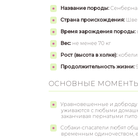
Название породы:
Сенберна
Страна происхождения:
Шве
Время зарождения породы:
Вес:
не менее 70 кг
Рост (высота в холке):
кобели 
Продолжительность жизни:
9
ОСНОВНЫЕ МОМЕНТ
Уравновешенные и добродуш
уживаются с любыми домашн
заканчивая пернатыми пито
Собаки-спасатели любят общ
временным одиночеством, ес