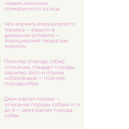
назвать мальчика
померанского шпица
Чем кормить йоркширского
терьера — рацион в
домашних условиях —
йоркширский терьер как
кормить
Пойнтер (порода собак):
описание, стандарт породы,
характер, фото и отзывы
собаководов — пойнтер
порода собак
Джек-рассел-терьер —
описание породы собаки от А
до Я — джек рассел порода
собак