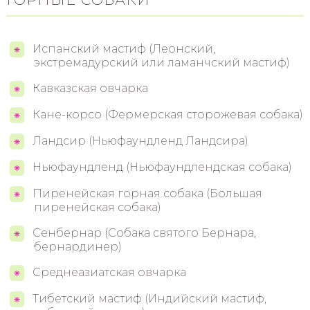
Испанский мастиф (Леонский,
экстремадурский или ламанчский мастиф)
Кавказская овчарка
Кане-корсо (Фермерская сторожевая собака)
Ландсир (Ньюфаундленд Ландсира)
Ньюфаундленд (Ньюфаундлендская собака)
Пиренейская горная собака (Большая
пиренейская собака)
Сенбернар (Собака святого Бернара,
бернардинер)
Среднеазиатская овчарка
Тибетский мастиф (Индийский мастиф,