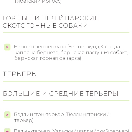
тибетский молосс)
ГОРНЫЕ И ШВЕЙЦАРСКИЕ
СКОТОГОННЫЕ СОБАКИ
Бернер-зенненхунд (Зенненхунд,Кане-да-
каппана бернезе, бернская пастушья собака,
бернская горная овчарка)
ТЕРЬЕРЫ
БОЛЬШИЕ И СРЕДНИЕ ТЕРЬЕРЫ
Бедлингтон-терьер (Веллингтонский
терьер)
Велын-терьер (Уэльский/валлийский терьер)