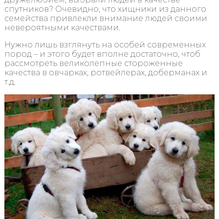
спутников? Очевидно, что хищники из данного
семейства привлекли внимание людей своими
невероятными качествами.
Нужно лишь взглянуть на особей современных
пород – и этого будет вполне достаточно, чтоб
рассмотреть великолепные стороженные
качества в овчарках, ротвейлерах, доберманах и
т.д.