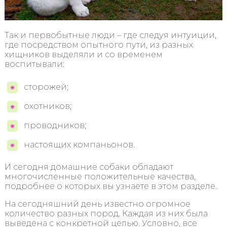
Так и первобытные люди – где следуя интуиции,
где посредством опытного пути, из разных
хищников выделяли и со временем
воспитывали:
сторожей;
охотников;
проводников;
настоящих компаньонов.
И сегодня домашние собаки обладают
многочисленные положительные качества,
подробнее о которых вы узнаете в этом разделе.
На сегодняшний день известно огромное
количество разных пород. Каждая из них была
выведена с конкретной целью. Условно, все