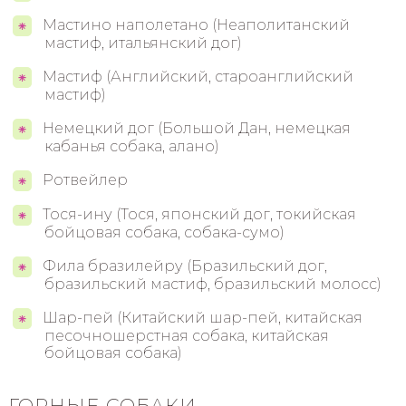
Мастино наполетано (Неаполитанский
мастиф, итальянский дог)
Мастиф (Английский, староанглийский
мастиф)
Немецкий дог (Большой Дан, немецкая
кабанья собака, алано)
Ротвейлер
Тося-ину (Тося, японский дог, токийская
бойцовая собака, собака-сумо)
Фила бразилейру (Бразильский дог,
бразильский мастиф, бразильский молосс)
Шар-пей (Китайский шар-пей, китайская
песочношерстная собака, китайская
бойцовая собака)
ГОРНЫЕ СОБАКИ