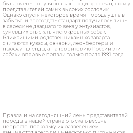
была очень популярна как среди крестьян, так и у
представителей самых высоких сословий.
Однако спустя некоторое время порода ушла в
забытье, и воссоздать стандарт получилось лишь
в середине двадцатого века у энтузиастов,
сумевших отыскать чистокровных собак.
Ближайшими родственниками ховаварта
считаются кувасы, овчарки, леонбергеры и
ньюфаундленды, а на территорию России эти
собаки впервые попали только после 1991 года.
Правда, и на сегодняшний день представителей
породы в нашей стране отыскать весьма
непросто, поскольку их разведением
занимаются всего лишь несколько питомников.