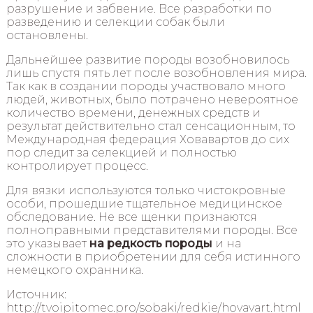
разрушение и забвение. Все разработки по
разведению и селекции собак были
остановлены.
Дальнейшее развитие породы возобновилось
лишь спустя пять лет после возобновления мира.
Так как в создании породы участвовало много
людей, животных, было потрачено невероятное
количество времени, денежных средств и
результат действительно стал сенсационным, то
Международная федерация Ховавартов до сих
пор следит за селекцией и полностью
контролирует процесс.
Для вязки используются только чистокровные
особи, прошедшие тщательное медицинское
обследование. Не все щенки признаются
полноправными представителями породы. Все
это указывает
на редкость породы
и на
сложности в приобретении для себя истинного
немецкого охранника.
Источник:
http://tvoipitomec.pro/sobaki/redkie/hovavart.html