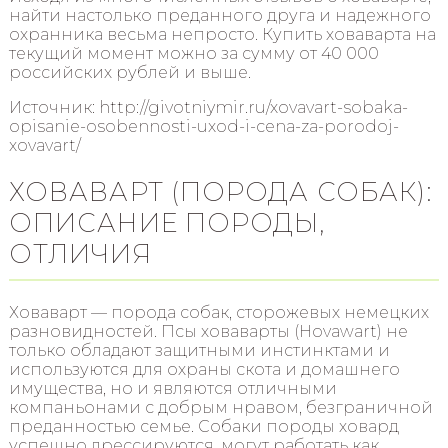
найти настолько преданного друга и надежного
охранника весьма непросто. Купить ховаварта на
текущий момент можно за сумму от 40 000
российских рублей и выше.
Источник: http://givotniymir.ru/xovavart-sobaka-
opisanie-osobennosti-uxod-i-cena-za-porodoj-
xovavart/
ХОВАВАРТ (ПОРОДА СОБАК):
ОПИСАНИЕ ПОРОДЫ,
ОТЛИЧИЯ
Ховаварт — порода собак, сторожевых немецких
разновидностей. Псы ховаварты (Hovawart) не
только обладают защитными инстинктами и
используются для охраны скота и домашнего
имущества, но и являются отличными
компаньонами с добрым нравом, безграничной
преданностью семье. Собаки породы ховард
успешно дрессируются, могут работать как