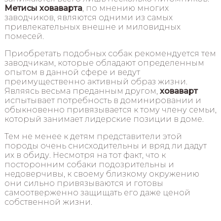
Метисы ховаварта
, по мнению многих
заводчиков, являются одними из самых
привлекательных внешне и миловидных
помесей.
Приобретать подобных собак рекомендуется тем
заводчикам, которые обладают определенным
опытом в данной сфере и ведут
преимущественно активный образ жизни.
Являясь весьма преданным другом,
ховаварт
испытывает потребность в доминировании и
обыкновенно привязывается к тому члену семьи,
который занимает лидерские позиции в доме.
Тем не менее к детям представители этой
породы очень снисходительны и вряд ли дадут
их в обиду. Несмотря на тот факт, что к
посторонним собаки подозрительны и
недоверчивы, к своему близкому окружению
они сильно привязываются и готовы
самоотверженно защищать его даже ценой
собственной жизни.