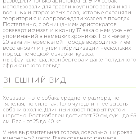
разводили только аристократы. Этих собак
использовали для травли крупного зверя и как
военных и сторожевых псов, которые охраняли
территорию и сопровождали хозяев в походах.
Постепенно, с обнищанием аристократов,
ховаварт исчезал и к концу 17 века о нем уже нет
упоминаний в немецких хрониках. Но к началу
20 века интерес к этой породе возродился и ее
восстановили путем гибридизации нескольких
пород: немецкой овчарки, куваса,
ньюфаундленда, леонбергера и даже полудикого
африканского вельда.
ВНЕШНИЙ ВИД
Ховаварт – это собака среднего размера, не
тяжелая, но сильная. Тело чуть длиннее высоты
собаки в холке. Длинный хвост покрыт густой
шерстью. Рост кобелей достигает 70 см, сук – до 65
см. Вес – от 25 до 40 кг.
У нее выразительная голова, довольно широкая
в черепной части. Глаза среднего размера,