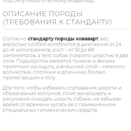
под силу лишь опытному владельцу.
ОПИСАНИЕ ПОРОДЫ
(ТРЕБОВАНИЯ К СТАНДАРТУ)
Согласно
стандарту породы ховаварт
, вес
взрослых особей колеблется в диапазоне от 24
до 41 килограммов, рост – от 55 до 69
сантиметров, а тело собак покрыто шерстью в два
слоя. Подшерсток является тонким и весьма
приятным на ощупь, а внешний слой – немного
волнистым, плотным и длинным, близко
прилегающим к телу.
Для того, чтобы избежать спутывания шерсти и
образования колтунов, стоит вычесывать и
регулярно очищать шерсть собаки, не забывая
время от времени купать ее с применением
специальных гигиенических средств.