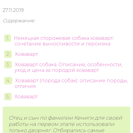
27.11.2019
Содержание:
Немецкая сторожевая собака ховаварт:
сочетание выносливости и героизма
Ховаварт
Ховаварт собака. Описание, особенности,
уход и цена за породой ховаварт
Ховаварт (порода собак): описание породы,
отличия
Ховаварт
Отец и сын по фамилии Кениги для своей
работы на первом этапе использовали
только дворняг. Отбирались самые