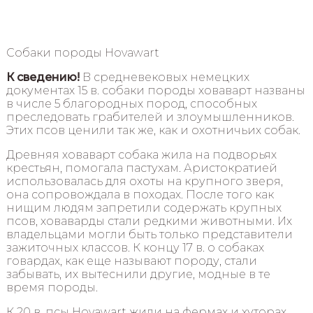
Собаки породы Hovawart
К сведению!
В средневековых немецких
документах 15 в. собаки породы ховаварт названы
в числе 5 благородных пород, способных
преследовать грабителей и злоумышленников.
Этих псов ценили так же, как и охотничьих собак.
Древняя ховаварт собака жила на подворьях
крестьян, помогала пастухам. Аристократией
использовалась для охоты на крупного зверя,
она сопровождала в походах. После того как
нищим людям запретили содержать крупных
псов, ховаварды стали редкими животными. Их
владельцами могли быть только представители
зажиточных классов. К концу 17 в. о собаках
говардах, как еще называют породу, стали
забывать, их вытеснили другие, модные в те
время породы.
К 20 в. псы Hovawart жили на фермах и хуторах