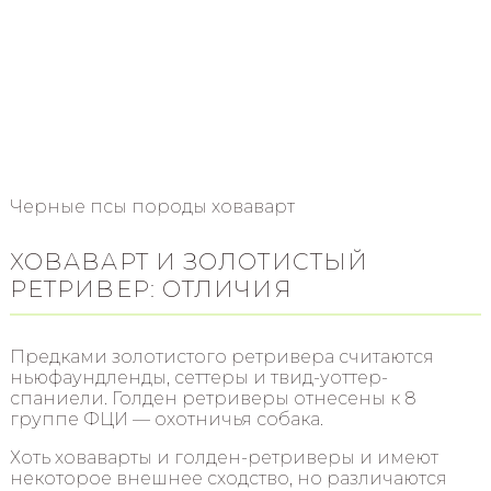
Черные псы породы ховаварт
ХОВАВАРТ И ЗОЛОТИСТЫЙ
РЕТРИВЕР: ОТЛИЧИЯ
Предками золотистого ретривера считаются
ньюфаундленды, сеттеры и твид-уоттер-
спаниели. Голден ретриверы отнесены к 8
группе ФЦИ — охотничья собака.
Хоть ховаварты и голден-ретриверы и имеют
некоторое внешнее сходство, но различаются