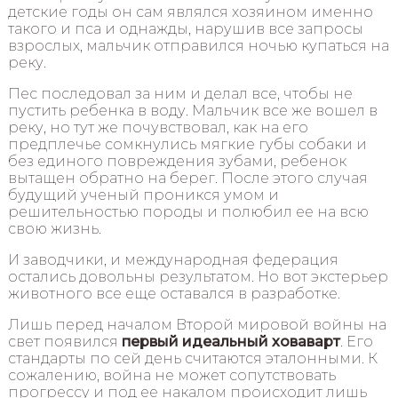
детские годы он сам являлся хозяином именно
такого и пса и однажды, нарушив все запросы
взрослых, мальчик отправился ночью купаться на
реку.
Пес последовал за ним и делал все, чтобы не
пустить ребенка в воду. Мальчик все же вошел в
реку, но тут же почувствовал, как на его
предплечье сомкнулись мягкие губы собаки и
без единого повреждения зубами, ребенок
вытащен обратно на берег. После этого случая
будущий ученый проникся умом и
решительностью породы и полюбил ее на всю
свою жизнь.
И заводчики, и международная федерация
остались довольны результатом. Но вот экстерьер
животного все еще оставался в разработке.
Лишь перед началом Второй мировой войны на
свет появился
первый идеальный ховаварт
. Его
стандарты по сей день считаются эталонными. К
сожалению, война не может сопутствовать
прогрессу и под ее накалом происходит лишь