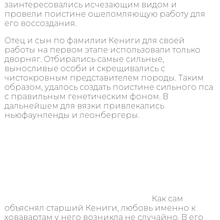
заинтересовались исчезающим видом и
провели поистине ошеломляющую работу для
его воссоздания.
Отец и сын по фамилии Кениги для своей
работы на первом этапе использовали только
дворняг. Отбирались самые сильные,
выносливые особи и скрещивались с
чистокровным представителем породы. Таким
образом, удалось создать поистине сильного пса
с правильным генетическим фоном. В
дальнейшем для вязки привлекались
ньюфаунленды и леонбергеры.
Как сам
объяснял старший Кениги, любовь именно к
ховавартам у него возникла не случайно. В его