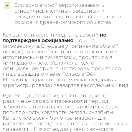
Согласно второй версии хававарты
относились к элитным животным и
выводились исключительно для знатного
сословия древне-римского общества.
Как вы понимаете, ни одна из версий
не
подтверждена официально
, но и не
опровергнута. Впервые упоминание об этой
породе, которое было принято различными
историческими обществами, произошло в
тринадцатом веке. Удивительно, что
официальное признание породы произошло
лишь в двадцатом веке. Только в 1964
Международная кинологическая федерация
зарегистрировала ховавартов как отдельный вид.
В девятнадцатом веке, в тот период, когда
различные ремесла переживали период
забвения, а промышленность набирала свою
популярность, ховаварты оказались забыты.
Кризисное время было трагическим для
разведения порода, и она практически исчезла с
лица земли. К счастью, два ученых кинолога