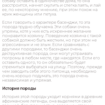
собаку оставить в одиночестве дома, то она
расстроится, начнет скулить и слегка лаять, и лай
ее, по некоторому мнению, при этом похож на
крик женщины или петуха.
Если говорить о характере басенджи, то эта
порода трудно обучаема. Эти собаки очень
упрямы, хотя у них есть искреннее желание
понравится хозяину. Поведение хозяина с такой
собакой должно быть жестким, но при этом не
агрессивным и не злым. Если сравнивать с
другими породами, то басенджи очень
деструктивная порода, они могут устраивать
погромы в любом месте, где находятся. Если его
оставить одного, то он обязательно будет
стремиться выбраться на улицу. Поэтому, прежде
чем заводить себе этого питомца, необходимо
очень хорошо подумать, это порода очень
независимая и упрямая.
История породы
История этой породы уходит корнями в древние
африканские легенды, она выделяется свой