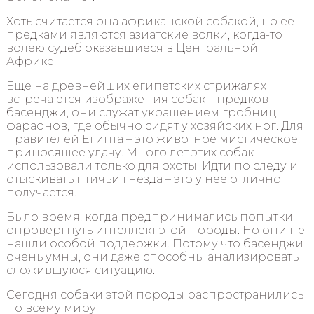
Хоть считается она африканской собакой, но ее
предками являются азиатские волки, когда-то
волею судеб оказавшиеся в Центральной
Африке.
Еще на древнейших египетских стрижалях
встречаются изображения собак – предков
басенджи, они служат украшением гробниц
фараонов, где обычно сидят у хозяйских ног. Для
правителей Египта – это животное мистическое,
приносящее удачу. Много лет этих собак
использовали только для охоты. Идти по следу и
отыскивать птичьи гнезда – это у нее отлично
получается.
Было время, когда предпринимались попытки
опровергнуть интеллект этой породы. Но они не
нашли особой поддержки. Потому что басенджи
очень умны, они даже способны анализировать
сложившуюся ситуацию.
Сегодня собаки этой породы распространились
по всему миру.