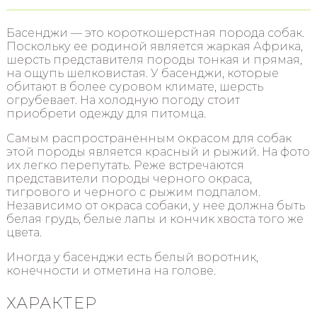
Басенджи — это короткошерстная порода собак.
Поскольку ее родиной является жаркая Африка,
шерсть представителя породы тонкая и прямая,
на ощупь шелковистая. У басенджи, которые
обитают в более суровом климате, шерсть
огрубевает. На холодную погоду стоит
приобрети одежду для питомца.
Самым распространенным окрасом для собак
этой породы является красный и рыжий. На фото
их легко перепутать. Реже встречаются
представители породы черного окраса,
тигрового и черного с рыжим подпалом.
Независимо от окраса собаки, у нее должна быть
белая грудь, белые лапы и кончик хвоста того же
цвета.
Иногда у басенджи есть белый воротник,
конечности и отметина на голове.
ХАРАКТЕР