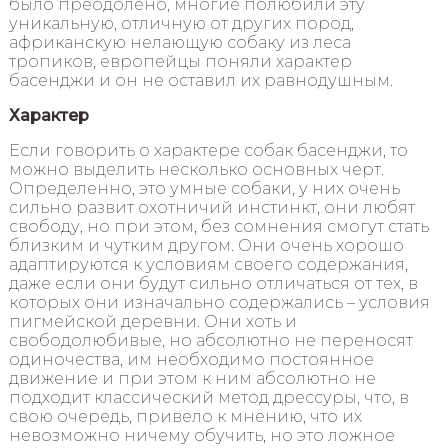
было преодолено, многие полюбили эту
уникальную, отличную от других пород,
африканскую нелающую собаку из леса
тропиков, европейцы поняли характер
басенджи и он не оставил их равнодушным.
Характер
Если говорить о характере собак басенджи, то
можно выделить несколько основных черт.
Определенно, это умные собаки, у них очень
сильно развит охотничий инстинкт, они любят
свободу, но при этом, без сомнения смогут стать
близким и чутким другом. Они очень хорошо
адаптируются к условиям своего содержания,
даже если они будут сильно отличаться от тех, в
которых они изначально содержались – условия
пигмейской деревни. Они хоть и
свободолюбивые, но абсолютно не переносят
одиночества, им необходимо постоянное
движение и при этом к ним абсолютно не
подходит классический метод дрессуры, что, в
свою очередь, привело к мнению, что их
невозможно ничему обучить, но это ложное