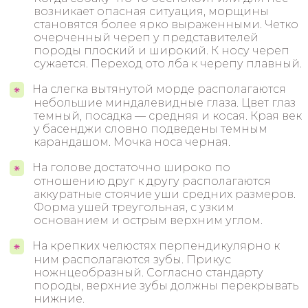
возникает опасная ситуация, морщины
становятся более ярко выраженными. Четко
очерченный череп у представителей
породы плоский и широкий. К носу череп
сужается. Переход ото лба к черепу плавный.
На слегка вытянутой морде располагаются
небольшие миндалевидные глаза. Цвет глаз
темный, посадка — средняя и косая. Края век
у басенджи словно подведены темным
карандашом. Мочка носа черная.
На голове достаточно широко по
отношению друг к другу располагаются
аккуратные стоячие уши средних размеров.
Форма ушей треугольная, с узким
основанием и острым верхним углом.
На крепких челюстях перпендикулярно к
ним располагаются зубы. Прикус
ножнцеобразный. Согласно стандарту
породы, верхние зубы должны перекрывать
нижние.