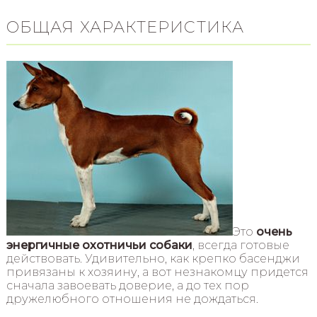
ОБЩАЯ ХАРАКТЕРИСТИКА
Это
очень
энергичные охотничьи собаки
, всегда готовые
действовать. Удивительно, как крепко басенджи
привязаны к хозяину, а вот незнакомцу придется
сначала завоевать доверие, а до тех пор
дружелюбного отношения не дождаться.