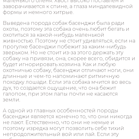
маленького оленя. Хвост высоко поставлен и
заворачивается к спине, а глаза миндалевидной
формы и немного хитрые.
Выведена порода собак басенджи была ради
охоты, поэтому эта собака очень любит бегать и
охотиться за какой-нибудь маленькой
живностью. Поэтому не стоит удивляться, если на
прогулке басенджи побежит за каким-нибудь
зверьком. Но не стоит из-за этого держать эту
собаку на привязи, она, скорее всего, обидится и
будет игнорировать хозяина. Как и любую
охотничью собаку, басенджи отличают ноги, они
длинные и чем-то напоминают ритмичную
походку лошади. Если эта собака мчится во весь
дух, то создается ощущение, что она бежит
галопом, при этом лапы почти не касаются
земли.
А одной из главных особенностей породы
басенджи является конечно то, что они никогда
не лают. Естественно, что они не немые и
поэтому изредка могут позволить себе тихий
непродолжительный вой или лай. Если эту