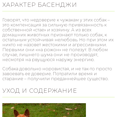
ХАРАКТЕР БАСЕНДЖИ
Говорят, что недоверие к чужакам у этих собак –
это компенсация за сильную привязанность к
собственной «стае» и хозяину. А из всех
домашних животных признают только собак, к
остальным устойчивая нелюбовь. Но при этом их
никто не назовет жестокими и агрессивными.
Первыми они «на рожон» не полезут. В любом
случае, лишнего шума они не производят,
несмотря на рвущуюся наружу энергию.
Собака довольно норовистая, и не так-то просто
завоевать ее доверие. Потратили время и
старание – получили преданнейшее существо.
УХОД И СОДЕРЖАНИЕ