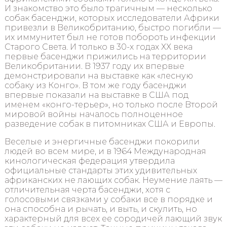
И знакомство это было трагичным — несколько
собак басенджи, которых исследователи Африки
привезли в Великобританию, быстро погибли —
их иммунитет был не готов побороть инфекции
Старого Света. И только в 30-х годах ХХ века
первые басенджи прижились на территории
Великобритании. В 1937 году их впервые
демонстрировали на выставке как «лесную
собаку из Конго». В том же году басенджи
впервые показали на выставке в США под
именем «конго-терьер», но только после Второй
мировой войны началось полноценное
разведение собак в питомниках США и Европы.
Веселые и энергичные басенджи покорили
людей во всем мире, и в 1964 Международная
кинологическая федерация утвердила
официальные стандарты этих удивительных
африканских не лающих собак. Неумение лаять —
отличительная черта басенджи, хотя с
голосовыми связками у собаки все в порядке и
она способна и рычать, и выть, и скулить, но
характерный для всех ее сородичей лающий звук