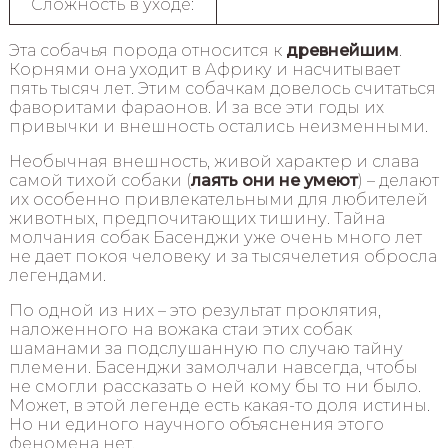
Сложность в уходе:
Эта собачья порода относится к
древнейшим
.
Корнями она уходит в Африку и насчитывает
пять тысяч лет. Этим собачкам довелось считаться
фаворитами фараонов. И за все эти годы их
привычки и внешность остались неизменными.
Необычная внешность, живой характер и слава
самой тихой собаки (
лаять они не умеют
) – делают
их особенно привлекательными для любителей
животных, предпочитающих тишину. Тайна
молчания собак Басенджи уже очень много лет
не дает покоя человеку и за тысячелетия обросла
легендами.
По одной из них – это результат проклятия,
наложенного на вожака стаи этих собак
шаманами за подслушанную по случаю тайну
племени. Басенджи замолчали навсегда, чтобы
не смогли рассказать о ней кому бы то ни было.
Может, в этой легенде есть какая-то доля истины.
Но ни единого научного объяснения этого
феномена нет.