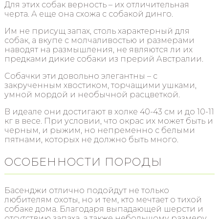
Для этих собак верность – их отличительная
черта. А еще она схожа с собакой динго.
Им не присущ запах, столь характерный для
собак, а вкупе с молчаливостью и размерами
наводят на размышления, не являются ли их
предками дикие собаки из прерий Австралии.
Собачки эти довольно элегантны – с
закрученным хвостиком, торчащими ушками,
умной мордой и необычной расцветкой.
В идеале они достигают в холке 40-43 см и до 10-11
кг в весе. При условии, что окрас их может быть и
черным, и рыжим, но непременно с белыми
пятнами, которых не должно быть много.
ОСОБЕННОСТИ ПОРОДЫ
Басенджи отлично подойдут не только
любителям охоты, но и тем, кто мечтает о тихой
собаке дома. Благодаря выпадающей шерсти и
отсутствию запаха, а также небольшому размеру,