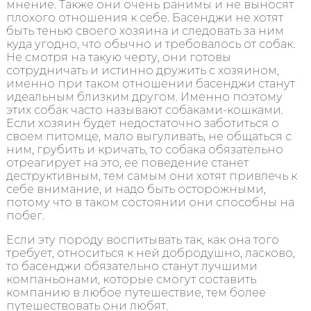
мнение. Также они очень ранимы и не выносят
плохого отношения к себе. Басенджи не хотят
быть тенью своего хозяина и следовать за ним
куда угодно, что обычно и требовалось от собак.
Не смотря на такую черту, они готовы
сотрудничать и истинно дружить с хозяином,
именно при таком отношении басенджи станут
идеальным близким другом. Именно поэтому
этих собак часто называют собаками-кошками.
Если хозяин будет недостаточно заботиться о
своем питомце, мало выгуливать, не общаться с
ним, грубить и кричать, то собака обязательно
отреагирует на это, ее поведение станет
деструктивным, тем самым они хотят привлечь к
себе внимание, и надо быть осторожными,
потому что в таком состоянии они способны на
побег.
Если эту породу воспитывать так, как она того
требует, относиться к ней добродушно, ласково,
то басенджи обязательно станут лучшими
компаньонами, которые смогут составить
компанию в любое путешествие, тем более
путешествовать они любят.