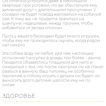
Он отлично устроится даже в небольшой
квартире при условии, что вы обеспечите ему
активный досуг с длительными прогулками. У
соседей не будет повода жаловаться на собачий
лай. К тому же, не придется тратиться на
шампуни, недешевые, между прочим, чтобы
избавиться от запаха «псины».
Пусть у вашего бесенджи будет много игрушек,
чтобы ему не приходилось скучать, когда рядом
нет никого.
Эта собака воду не любит, для нее настоящее
испытание прогулки в дождь, тем более – ванна.
Придется обзавестись плащиком для него и
смириться с тем, что после прогулки он не станет
рваться в ванную. Ваш питомец не особенно
терпелив, а потому играть с детьми он будет, но
выносить долго детские шалости ему не по
силам.
ЗДОРОВЬЕ