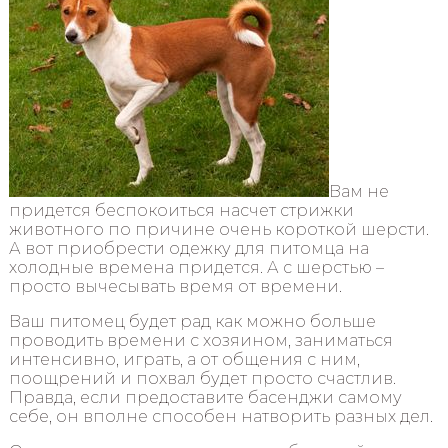
Вам не
придется беспокоиться насчет стрижки
животного по причине очень короткой шерсти.
А вот приобрести одежку для питомца на
холодные времена придется. А с шерстью –
просто вычесывать время от времени.
Ваш питомец будет рад как можно больше
проводить времени с хозяином, заниматься
интенсивно, играть, а от общения с ним,
поощрений и похвал будет просто счастлив.
Правда, если предоставите басенджи самому
себе, он вполне способен натворить разных дел.