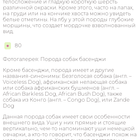
телосложение и гладкую короткую шерсть
различной окраски. Кроме этого, часто на лапах,
на груди или на кончике хвоста можно увидеть
белые отметины. На лбу у этой породы глубокие
морщины, что создает мордочке взволнованный
вид.
80
Фотогалерея: Порода собак басенджи
Кроме басенджи, порода имеет и другие
названия-синонимы: Безголосая собака (англ. –
Voiceless Dog), африканская нелающая собака
или собака африканских бушменов (англ. –
African Barkless Dog, African Bush Dog), также
собака из Конго (англ. – Congo Dog), или Zande
Dog
Данная порода собак имеет свои особенности
внешнего вида. Уши у них прямые и стоящие
вертикально, чем-то напоминают уши немецкой
овчарки, а кто-то говорит, что басенджи похож на