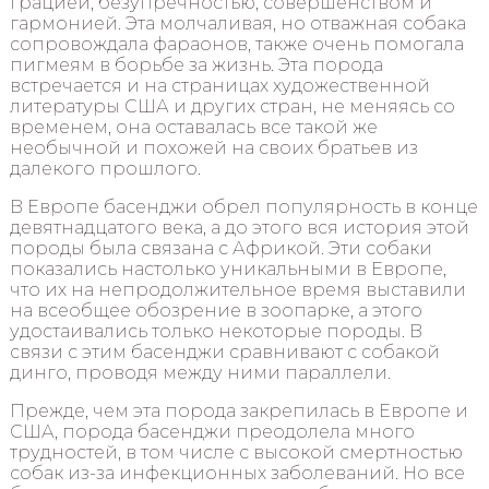
грацией, безупречностью, совершенством и
гармонией. Эта молчаливая, но отважная собака
сопровождала фараонов, также очень помогала
пигмеям в борьбе за жизнь. Эта порода
встречается и на страницах художественной
литературы США и других стран, не меняясь со
временем, она оставалась все такой же
необычной и похожей на своих братьев из
далекого прошлого.
В Европе басенджи обрел популярность в конце
девятнадцатого века, а до этого вся история этой
породы была связана с Африкой. Эти собаки
показались настолько уникальными в Европе,
что их на непродолжительное время выставили
на всеобщее обозрение в зоопарке, а этого
удостаивались только некоторые породы. В
связи с этим басенджи сравнивают с собакой
динго, проводя между ними параллели.
Прежде, чем эта порода закрепилась в Европе и
США, порода басенджи преодолела много
трудностей, в том числе с высокой смертностью
собак из-за инфекционных заболеваний. Но все