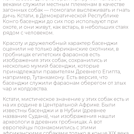
веками служили местным племенам в качестве
загонных собак — помогали выслеживать и гнать
дичь. Кстати, в Демократической Республике
Конго басенджи до сих пор используют при
охоте, и они живут, как встарь, в небольших стаях
рядом с человеком.
Красоту и дружелюбный характер басенджи
оценили не только африканские охотники, в
гробницах египетских фараонов есть
изображения этих собак, сохранились и
несколько мумий басенджи, которые
принадлежали правителям Древнего Египта,
например, Тутанхамону. Есть версия, что
басенджи служили фараонам оберегом от злых
чар и колдовства.
Кстати, мистическое значение у этих собак есть и
на их родине в Центральной Африке. Были
известны басенджи и в Нубии (древнее
название Судана), чьи изображения нашли
археологи в древних гробницах. А вот
европейцы познакомились с этими
африканскими собаками только в конце XIX века.