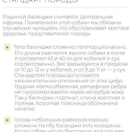
Родиной басенджи считается Центральная
Африка. Появлением этой собаки мы обязаны
случайным мутациям, что обусловливает крепкое
здоровье представителей породы.
Тело басенджи сложено пропорционально.
Его длина равняется высоте собаки в холке
и составляет 43 и 40 см для кобелей и сук
соответственно. Вес варьируется в пределах
от 10 до 12 кг у кобелей, и от 9 до 11 кг — у сук.
Стандартом породы допускаются
незначительные отклонения от этих цифр.
Грудная клетка объемная, рельефные ребра
не просматриваются через негрубую кожу.
Пах у басенджи подтянут, спина короткая и
прямая. Короткая поясница обозначена
нечетко.
Голова небольших размеров хорошо
сложена. На лбу басенджи есть морщины.
Когда собаку что-то беспокоит или для нее