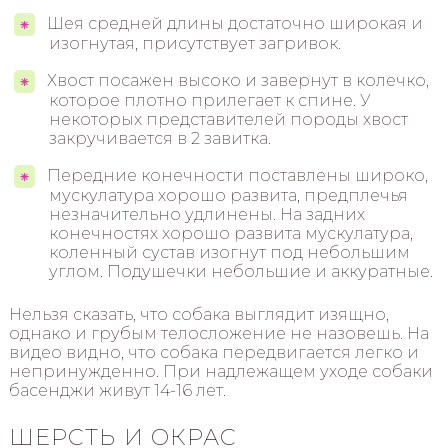
Шея средней длины достаточно широкая и
изогнутая, присутствует загривок.
Хвост посажен высоко и завернут в колечко,
которое плотно прилегает к спине. У
некоторых представителей породы хвост
закручивается в 2 завитка.
Передние конечности поставлены широко,
мускулатура хорошо развита, предплечья
незначительно удлинены. На задних
конечностях хорошо развита мускулатура,
коленный сустав изогнут под небольшим
углом. Подушечки небольшие и аккуратные.
Нельзя сказать, что собака выглядит изящно,
однако и грубым телосложение не назовешь. На
видео видно, что собака передвигается легко и
непринужденно. При надлежащем уходе собаки
басенджи живут 14-16 лет.
ШЕРСТЬ И ОКРАС