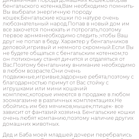
динамичная порода домашних кошек.Выбрав
бенгальского котенка,Вам необходимо помнить-
Вы выбрали энергичную породу
кошек.Бенгальские кошки по натуре очень
любознательный народ.Попав в новый дом им
все захочется понюхать и потрогать,поэтому
первое арнмянеобходимо следить ,чтобы Ваш
друг не попал в беду. Характер у бенгальчиков
деловой,игривый и немного скромный.Если Вы
не будете общаться с бенгальским котенком,то
он потихоньку станет дичится и отдаляться от
Вас.Поэтому бенгальчику внимание необходимо
в любом возрасте.Они очень
подвижные,игривые,задорные ребята,поэтому с
благодарностью примут от Вас стойку с
игрушками или мини кошачий
комплекс,которые имеются в продаже в любом
зоомагазине в различных комплектациях.Не
обойтись им без мячиков,мышек,птицек- все
зависит от фантазий хозяина. Бенгальские кошки
очень любят компанию,поэтому наличие других
домашних животных.
Дед и Баба моей младшей дочери перебрались