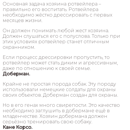
Основная задача хозяина ротвейлера –
правильно его воспитать. Ротвейлера
необходимо жёстко дрессировать с первых
месяцев жизни.
Он должен понимать любой жест хозяина.
Должен слушаться его с полуслова. Только при
этих условиях ротвейлер станет отличным
охранником.
Если процесс дрессировки пропустить, то
ротвейлер может стать диким и агрессивным,
даже по отношению к своей семье.
Доберман.
Крайне не простая порода собак. Эту породу
использовали немецкие солдаты для охраны
своих объектов. Доберман создан для охраны.
Но в его генах много свирепости. Это качество
необходимо заглушить в добермане ещё в
младенчестве. Хозяин добермана должен
серьёзно тренировать свою собаку.
Кане Корсо.