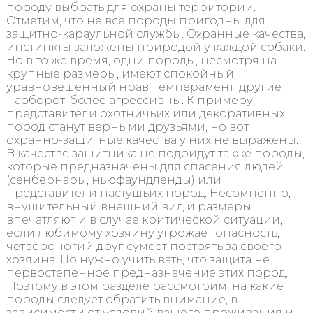
породу выбрать для охраны территории.
Отметим, что не все породы пригодны для
защитно-караульной службы. Охранные качества,
инстинкты заложены природой у каждой собаки.
Но в то же время, одни породы, несмотря на
крупные размеры, имеют спокойный,
уравновешенный нрав, темперамент, другие
наоборот, более агрессивны. К примеру,
представители охотничьих или декоративных
пород станут верными друзьями, но вот
охранно-защитные качества у них не выражены.
В качестве защитника не подойдут также породы,
которые предназначены для спасения людей
(сенбернары, ньюфаундленды) или
представители пастушьих пород. Несомненно,
внушительный внешний вид и размеры
впечатляют и в случае критической ситуации,
если любимому хозяину угрожает опасность,
четвероногий друг сумеет постоять за своего
хозяина. Но нужно учитывать, что защита не
первостепенное предназначение этих пород.
Поэтому в этом разделе рассмотрим, на какие
породы следует обратить внимание, в
зависимости от условий вашего проживания и