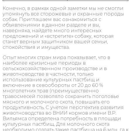
Конечно, в рамках одной заметки мы не смогли
упомянуть все сторожевые и охранные породы
собак. Приглашаем вас ознакомиться с
объявлениями в данном разделе и вы,
наверняка, найдете много интересных
предложений и «встретите» собаку, которая
станет верным защитником вашей семьи,
спокойствия и имущества.
Опыт многих стран мира показывает, что в
наиболее кризисные периоды в
сельскохозяйственном производстве и в
животноводстве в частности, только
использование культурных пастбищ и
включение в севообороты от 20 до 60 %
многолетних трав (преимущественно
травосмесей позволяло сохранить поголовье
мясного и молочного скота, повышать его
продуктивность. С учетом перспектив развития
животноводства во ВНИИ кормов имени В.Р.
Вильямса определена потребность в площади
культурных пастбищ. Для молочного скота
необходимо создать такие пастбища на 6 млн. га к