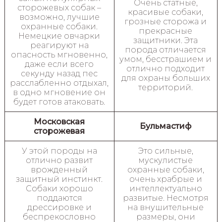
Очень статные,
сторожевых собак –
красивые собаки,
возможно, лучшие
грозные сторожа и
охранные собаки.
прекрасные
Немецкие овчарки
защитники. Эта
реагируют на
порода отличается
опасность мгновенно,
умом, бесстрашием и
даже если всего
отлично подходит
секунду назад пес
для охраны больших
расслабленно отдыхал,
территорий.
в одно мгновение он
будет готов атаковать.
Московская
Бульмастиф
сторожевая
У этой породы на
Это сильные,
отлично развит
мускулистые
врожденный
охранные собаки,
защитный инстинкт.
очень храбрые и
Собаки хорошо
интеллектуально
поддаются
развитые. Несмотря
дрессировке и
на внушительные
беспрекословно
размеры, они