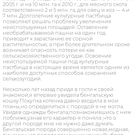
2005 г. и на 10 млн. га к 2010 г., для мясного скота
соответственно 2 и 5 млн. га, для овец и коз — 4 и
7 млн. Долголетние культурные пастбища
позволяют решать проблему увеличения
неиспользуемых площадей. Оставление
необрабатываемой пашни на один год
приводит к зарастанию ее сорной
растительностью, а при более длительном сроке
возникает опасность потери ее как
сельскохозяйственного угодья. Освоение
неиспользуемой пашни под культурные
пастбища в настоящее время является одним из
наиболее доступных способов сохранения
сельхозугодий.
Несколько лет назад придя в гости к своей
знакомой,я впервые увидела бенгальскую
кошку.Покупка котенка давно входила в мои
планы,но определиться с породой я не могла.
Увидев однажды бенгала,познакомившись с ним
поближе,узнав его характер-я поняла ,что о
другой породе мне не нужно даже думать.
Бенгальская порода совершенно новая,модная,