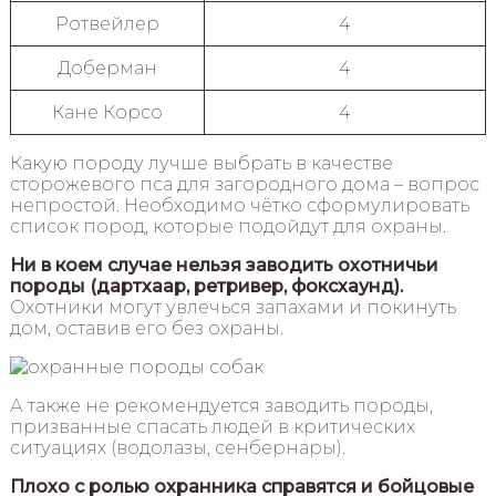
Ротвейлер
4
Доберман
4
Кане Корсо
4
Какую породу лучше выбрать в качестве
сторожевого пса для загородного дома – вопрос
непростой. Необходимо чётко сформулировать
список пород, которые подойдут для охраны.
Ни в коем случае нельзя заводить охотничьи
породы (дартхаар, ретривер, фоксхаунд).
Охотники могут увлечься запахами и покинуть
дом, оставив его без охраны.
А также не рекомендуется заводить породы,
призванные спасать людей в критических
ситуациях (водолазы, сенбернары).
Плохо с ролью охранника справятся и бойцовые