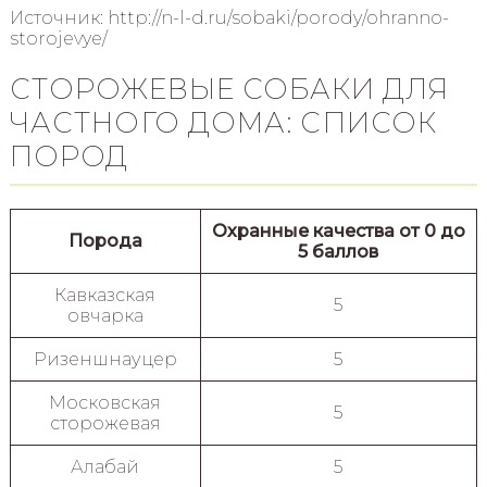
Источник: http://n-l-d.ru/sobaki/porody/ohranno-
storojevye/
СТОРОЖЕВЫЕ СОБАКИ ДЛЯ
ЧАСТНОГО ДОМА: СПИСОК
ПОРОД
Охранные качества от 0 до
Порода
5 баллов
Кавказская
5
овчарка
Ризеншнауцер
5
Московская
5
сторожевая
Алабай
5