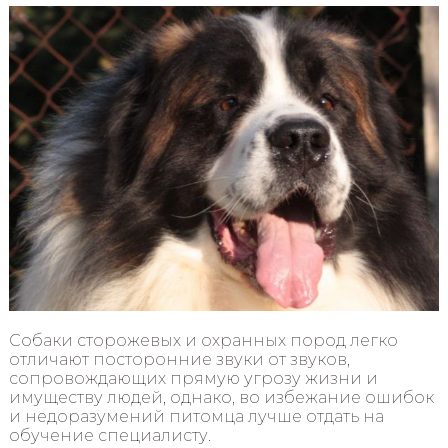
Собаки сторожевых и охранных пород легко
отличают посторонние звуки от звуков,
сопровождающих прямую угрозу жизни и
имуществу людей, однако, во избежание ошибок
и недоразумений питомца лучше отдать на
обучение специалисту.