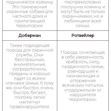
подчиняются хозяину.
песпрекословно
Это прекрасные
послушны хозяину и
охранные собаки для
могут быть не только
частного дома и
охранниками, но и
прилегающей
любимцами всей
территории.
семьи.
Доберман
Ротвейлер
Также подходящая
порода для охранной
Порода, сочетающая
службы. Они
в себе уверенность,
бесстрашные,
храбрость, силу,
внимательные,
преданность семье,
сосредоточены,
равнодушие к
преданы и хорошо
незнакомцам и
ладят со всеми
отторжение
членами семьи. К тому
всяческих попыток
же, они быстро, очень
«подружиться» от
быстро, бегают,
нарушителя
поэтому легко
территории.
настигнут
правонарушителя.