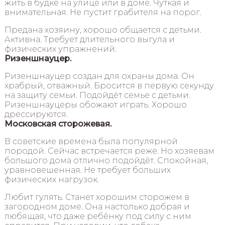
жить в будке на улице или в доме. Чуткая и
внимательная. Не пустит грабителя на порог.
Предана хозяину, хорошо общается с детьми.
Активна. Требует длительного выгула и
физических упражнений.
Ризеншнауцер.
Ризеншнауцер создан для охраны дома. Он
храбрый, отважный. Бросится в первую секунду
на защиту семьи. Подойдёт семье с детьми.
Ризеншнауцеры обожают играть. Хорошо
дрессируются.
Московская сторожевая.
В советские времена была популярной
породой. Сейчас встречается реже. Но хозяевам
большого дома отлично подойдёт. Спокойная,
уравновешенная. Не требует больших
физических нагрузок.
Любит гулять. Станет хорошим сторожем в
загородном доме. Она настолько добрая и
любящая, что даже ребёнку под силу с ним