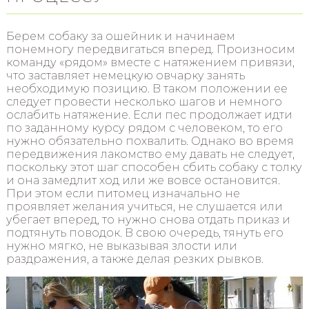
Берем собаку за ошейник и начинаем
понемногу передвигаться вперед. Произносим
команду «рядом» вместе с натяжением привязи,
что заставляет немецкую овчарку занять
необходимую позицию. В таком положении ее
следует провести несколько шагов и немного
ослабить натяжение. Если пес продолжает идти
по заданному курсу рядом с человеком, то его
нужно обязательно похвалить. Однако во время
передвижения лакомство ему давать не следует,
поскольку этот шаг способен сбить собаку с толку
и она замедлит ход или же вовсе остановится.
При этом если питомец изначально не
проявляет желания учиться, не слушается или
убегает вперед, то нужно снова отдать приказ и
подтянуть поводок. В свою очередь, тянуть его
нужно мягко, не выказывая злости или
раздражения, а также делая резких рывков.