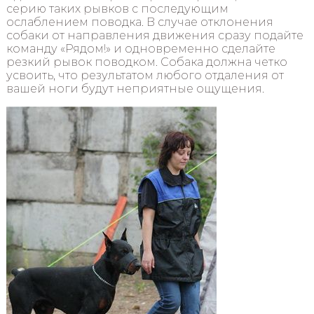
серию таких рывков с последующим
ослаблением поводка. В случае отклонения
собаки от направления движения сразу подайте
команду «Рядом!» и одновременно сделайте
резкий рывок поводком. Собака должна четко
усвоить, что результатом любого отдаления от
вашей ноги будут неприятные ощущения.