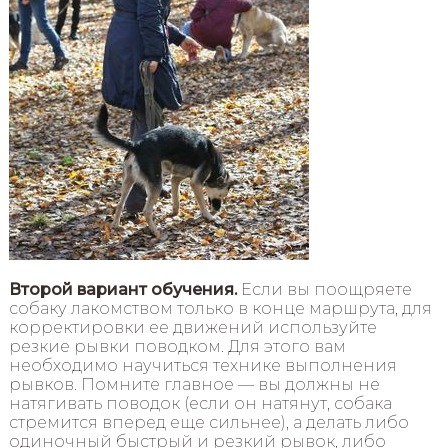
Второй вариант обучения.
Если вы поощряете
собаку лакомством только в конце маршрута, для
корректировки ее движений используйте
резкие рывки поводком. Для этого вам
необходимо научиться технике выполнения
рывков. Помните главное — вы должны не
натягивать поводок (если он натянут, собака
стремится вперед еще сильнее), а делать либо
одиночный быстрый и резкий рывок, либо