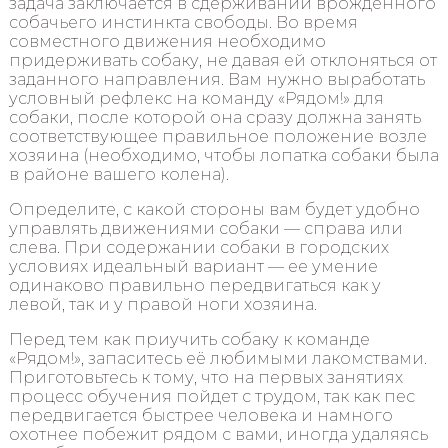
задача заключается в сдерживании врожденного
собачьего инстинкта свободы. Во время
совместного движения необходимо
придерживать собаку, не давая ей отклоняться от
заданного направления. Вам нужно выработать
условный рефлекс на команду «Рядом!» для
собаки, после которой она сразу должна занять
соответствующее правильное положение возле
хозяина (необходимо, чтобы лопатка собаки была
в районе вашего колена).
Определите, с какой стороны вам будет удобно
управлять движениями собаки — справа или
слева. При содержании собаки в городских
условиях идеальный вариант — ее умение
одинаково правильно передвигаться как у
левой, так и у правой ноги хозяина.
Перед тем как приучить собаку к команде
«Рядом!», запаситесь её любимыми лакомствами.
Приготовьтесь к тому, что на первых занятиях
процесс обучения пойдет с трудом, так как пес
передвигается быстрее человека и намного
охотнее побежит рядом с вами, иногда удаляясь