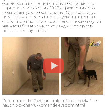
освоиться и выполнять приказ более-менее
верно, а по истечении 10-12 упражнений его
можно выпускать без поводка. Однако следует
помнить, что постоянно выпускать питомца в
свободное плавание тоже нельзя, поскольку он
начнет забывать смысл команды и попросту
перестанет слушаться.
Источник: http://ovcharkainfo.ru/dressirovka/kak-
nauchit-ovcharku-komande-ryadom.html