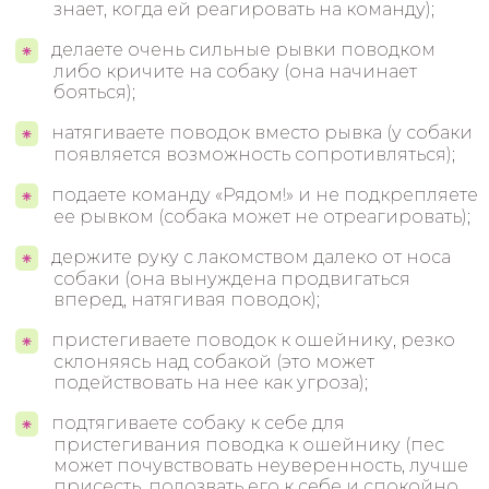
знает, когда ей реагировать на команду);
делаете очень сильные рывки поводком
либо кричите на собаку (она начинает
бояться);
натягиваете поводок вместо рывка (у собаки
появляется возможность сопротивляться);
подаете команду «Рядом!» и не подкрепляете
ее рывком (собака может не отреагировать);
держите руку с лакомством далеко от носа
собаки (она вынуждена продвигаться
вперед, натягивая поводок);
пристегиваете поводок к ошейнику, резко
склоняясь над собакой (это может
подействовать на нее как угроза);
подтягиваете собаку к себе для
пристегивания поводка к ошейнику (пес
может почувствовать неуверенность, лучше
присесть, подозвать его к себе и спокойно