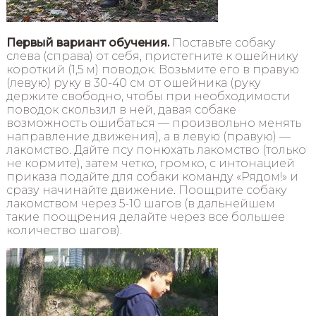
Первый вариант обучения.
Поставьте собаку
слева (справа) от себя, пристегните к ошейнику
короткий (1,5 м) поводок. Возьмите его в правую
(левую) руку в 30-40 см от ошейника (руку
держите свободно, чтобы при необходимости
поводок скользил в ней, давая собаке
возможность ошибаться — произвольно менять
направление движения), а в левую (правую) —
лакомство. Дайте псу понюхать лакомство (только
не кормите), затем четко, громко, с интонацией
приказа подайте для собаки команду «Рядом!» и
сразу начинайте движение. Поощрите собаку
лакомством через 5-10 шагов (в дальнейшем
такие поощрения делайте через все большее
количество шагов).