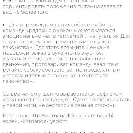
Выберите такую силу, чтобы просто
сориентировать положение питомца слева от
вас, не более того.
Для игривых домашних собак отработка
команды «рядом» с рывком может оказаться
эмоционально неприемлемой и напугать их. Для
таких пород лучше применить методику с
лакомством. Для этого возьмите щенка на
поводок и, зажав в руке что-то вкусное,
указывайте ему желаемое направление
движения, проговаривая команду. Хвалите и
ругайте собаку соответственно проделанным
успехам и только в самом конце угостите
лакомством.
Со временем у щенка выработается рефлекс и,
услышав от вас «рядом», он будет покорно шагать
у левой ноги, не дергаясь в разные стороны.
Источник: http://womanadvice.ru/kak-nauchit-
sobaku-komande-ryadom