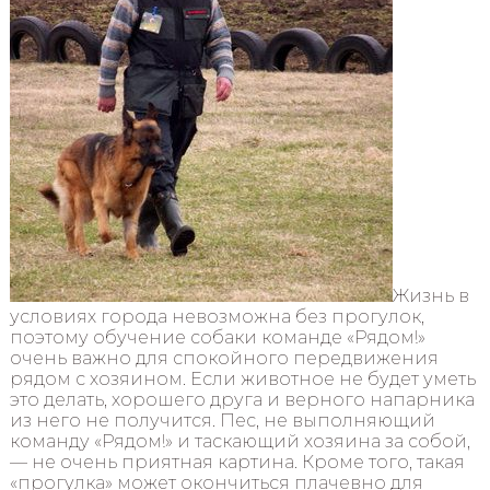
Жизнь в
условиях города невозможна без прогулок,
поэтому обучение собаки команде «Рядом!»
очень важно для спокойного передвижения
рядом с хозяином. Если животное не будет уметь
это делать, хорошего друга и верного напарника
из него не получится. Пес, не выполняющий
команду «Рядом!» и таскающий хозяина за собой,
— не очень приятная картина. Кроме того, такая
«прогулка» может окончиться плачевно для