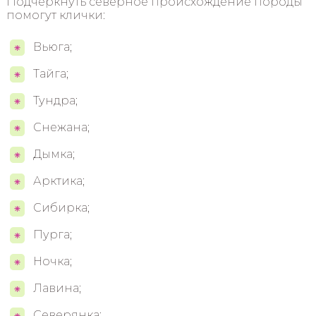
Подчеркнуть северное происхождение породы
помогут клички:
Вьюга;
Тайга;
Тундра;
Снежана;
Дымка;
Арктика;
Сибирка;
Пурга;
Ночка;
Лавина;
Северянка;