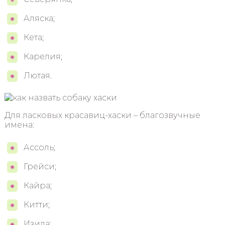
Аляска;
Кета;
Карелия;
Лютая.
Для ласковых красавиц-хаски – благозвучные
имена:
Ассоль;
Грейси;
Кайра;
Китти;
Изида;