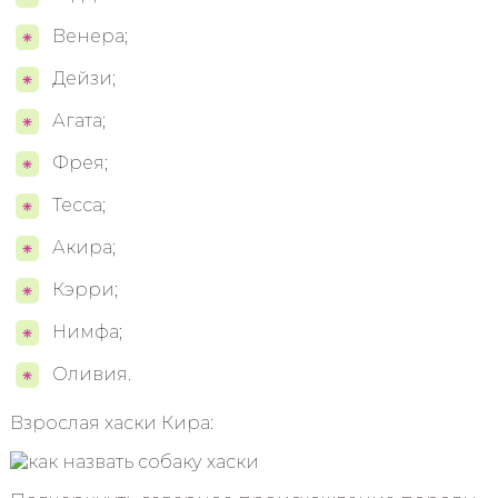
Венера;
Дейзи;
Агата;
Фрея;
Тесса;
Акира;
Кэрри;
Нимфа;
Оливия.
Взрослая хаски Кира: