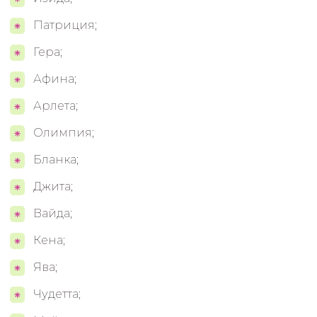
Патриция;
Гера;
Афина;
Арлета;
Олимпия;
Бланка;
Джита;
Вайда;
Кена;
Ява;
Чудетта;