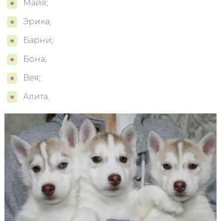
Майя;
Эрика;
Барни;
Бона;
Вея;
Алита.