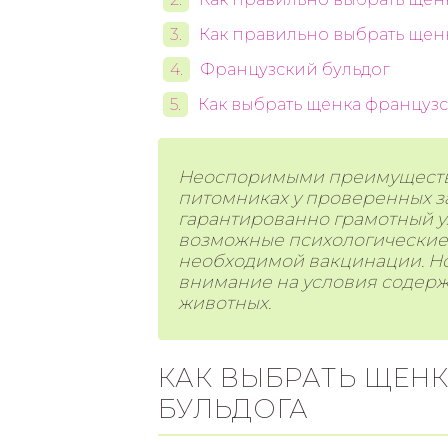
Как правильно выбрать щен
Французский бульдог
Как выбрать щенка французс
Неоспоримыми преимуществ
питомниках у проверенных з
гарантированно грамотный
у
возможные психологические 
необходимой вакцинации. Но
внимание на условия содерж
животных.
КАК ВЫБРАТЬ ЩЕН
БУЛЬДОГА