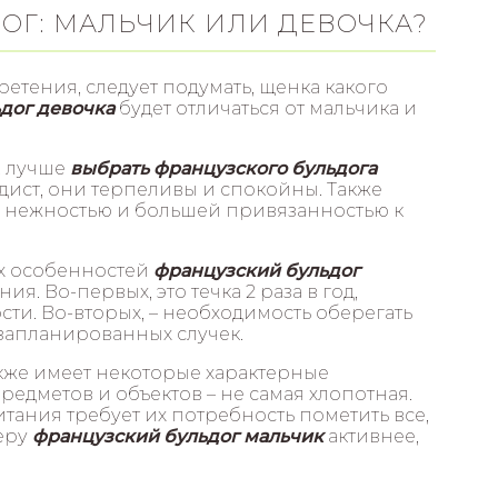
ОГ: МАЛЬЧИК ИЛИ ДЕВОЧКА?
тения, следует подумать, щенка какого
дог девочка
будет отличаться от мальчика и
, лучше
выбрать французского бульдога
адист, они терпеливы и спокойны. Также
я нежностью и большей привязанностью к
х особенностей
французский бульдог
я. Во-первых, это течка 2 раза в год,
и. Во-вторых, – необходимость оберегать
езапланированных случек.
кже имеет некоторые характерные
едметов и объектов – не самая хлопотная.
тания требует их потребность пометить все,
теру
французский бульдог мальчик
активнее,