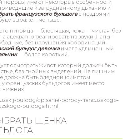
той породы имеют некоторые особенности
 приводящие к затрудненному дыханию и
рать французского бульдога
с ноздрями
 буде выражен меньше.
го питомца — блестящая, кожа — чистая, без
а адекватно реагировать на звуки. Лапы –
вободные, без нарушения координации.
ский бульдог девочка
имела удлиненный
альчик
— более короткий.
ет осмотреть живот, который должен быть
 чистые, без гнойных выделений. Не лишним
 не должна быть бледной (симптом
, у французских бульдогов имеет место
и нижних.
cuzskij-buldog/opisanie-porody-francuzskogo-
cuzskogo-buldoga.html
ЫБРАТЬ ЩЕНКА
ЛЬДОГА