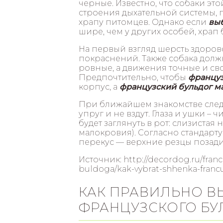
черные. Известно, что собаки э
строения дыхательной системы,
храпу питомцев. Однако если
выб
шире, чем у других особей, храп
На первый взгляд шерсть здорово
покраснений. Также собака должн
ровные, а движения точные и с
Предпочтительно, чтобы
француз
корпус, а
французский бульдог м
При ближайшем знакомстве следу
упруг и не вздут. Глаза и ушки –
будет заглянуть в рот: слизистая
малокровия). Согласно стандарту
перекус — верхние резцы позад
Источник: http://decordog.ru/fran
buldoga/kak-vybrat-shhenka-fran
КАК ПРАВИЛЬНО В
ФРАНЦУЗСКОГО БУ