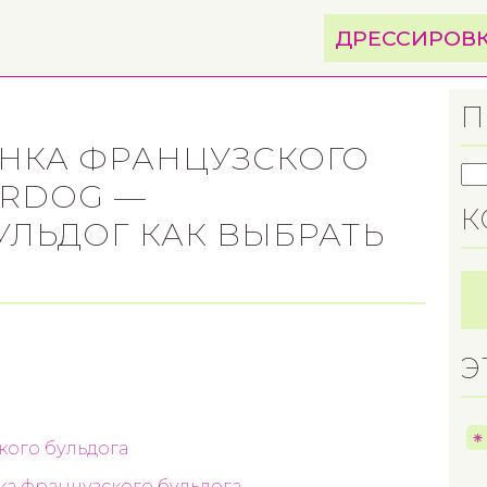
ДРЕССИРОВ
П
ЕНКА ФРАНЦУЗСКОГО
ORDOG —
К
УЛЬДОГ КАК ВЫБРАТЬ
Э
кого бульдога
ка французского бульдога