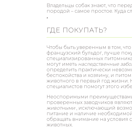
Владельцы собак знают, что пер
породой – самое простое. Куда 
.
ГДЕ ПОКУПАТЬ?
Чтобы быть уверенным в том, чт
французский бульдог, лучше пок
специализированных питомниках
могут иметь
наследственные забо
определить практически невозм
беспокойства и хозяину, и питом
животного в первый год жизни.
специалистов помогут этого избе
Неоспоримыми преимуществами 
проверенных заводчиков являют
животными
, исключающий возмо
питание и наличие необходимой 
обращать внимание на условия 
животных.