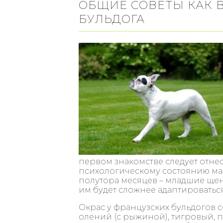
ОБЩИЕ СОВЕТЫ КАК 
БУЛЬДОГА
первом знакомстве следует отне
психологическому состоянию мал
полутора месяцев – младшие щен
им будет сложнее адаптироваться
Окрас у французских бульдогов 
олений (с рыжиной), тигровый, п