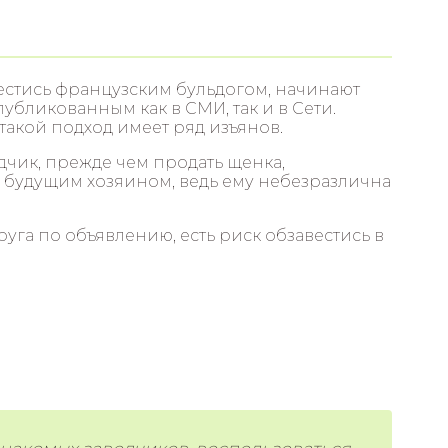
естись французским бульдогом, начинают
убликованным как в СМИ, так и в Сети.
 такой подход имеет ряд изъянов.
одчик, прежде чем продать щенка,
о будущим хозяином, ведь ему небезразлична
уга по объявлению, есть риск обзавестись в