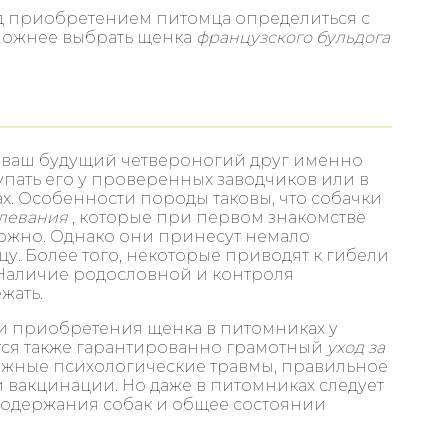
ед приобретением питомца определиться с
сложнее выбрать щенка
французского бульдога
о ваш будущий четвероногий друг именно
упать его у проверенных заводчиков или в
. Особенности породы таковы, что собачки
левания
, которые при первом знакомстве
ожно. Однако они принесут немало
цу. Более того, некоторые приводят к гибели
 Наличие родословной и контроля
жать.
приобретения щенка в питомниках у
ся также гарантированно грамотный
уход за
жные психологические травмы, правильное
вакцинации. Но даже в питомниках следует
содержания собак и общее состоянии