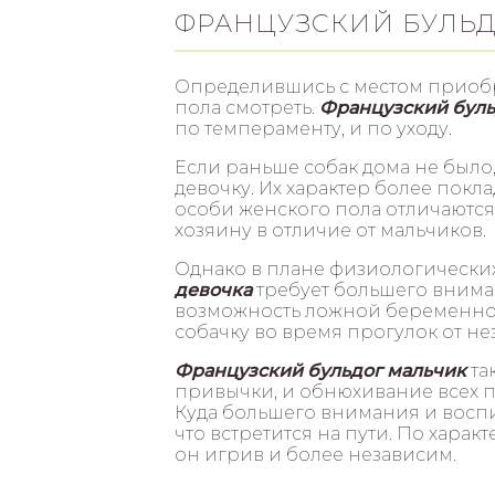
ФРАНЦУЗСКИЙ БУЛЬД
Определившись с местом приобре
пола смотреть.
Ф
ранцузский буль
по темпераменту, и по уходу.
Если раньше собак дома не было
девочку. Их характер более покл
особи женского пола отличаютс
хозяину в отличие от мальчиков.
Однако в плане физиологически
девочка
требует большего внимани
возможность ложной беременност
собачку во время прогулок от н
Французский бульдог мальчик
та
привычки, и обнюхивание всех пр
Куда большего внимания и воспи
что встретится на пути. По харак
он игрив и более независим.