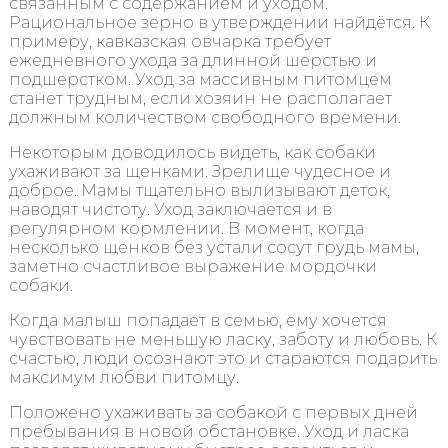
связанным с содержанием и уходом.
Рациональное зерно в утверждении найдётся. К
примеру, кавказская овчарка требует
ежедневного ухода за длинной шерстью и
подшерстком. Уход за массивным питомцем
станет трудным, если хозяин не располагает
должным количеством свободного времени.
Некоторым доводилось видеть, как собаки
ухаживают за щенками. Зрелище чудесное и
доброе. Мамы тщательно вылизывают деток,
наводят чистоту. Уход заключается и в
регулярном кормлении. В момент, когда
несколько щенков без устали сосут грудь мамы,
заметно счастливое выражение мордочки
собаки.
Когда малыш попадает в семью, ему хочется
чувствовать не меньшую ласку, заботу и любовь. К
счастью, люди осознают это и стараются подарить
максимум любви питомцу.
Положено ухаживать за собакой с первых дней
пребывания в новой обстановке. Уход и ласка