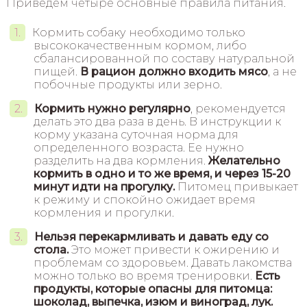
Приведем четыре основные правила питания.
Кормить собаку необходимо только
высококачественным кормом, либо
сбалансированной по составу натуральной
пищей.
В рацион должно входить мясо
, а не
побочные продукты или зерно.
Кормить нужно регулярно
, рекомендуется
делать это два раза в день. В инструкции к
корму указана суточная норма для
определенного возраста. Ее нужно
разделить на два кормления.
Желательно
кормить в одно и то же время, и через 15-20
минут идти на прогулку.
Питомец привыкает
к режиму и спокойно ожидает время
кормления и прогулки.
Нельзя перекармливать и давать еду со
стола.
Это может привести к ожирению и
проблемам со здоровьем. Давать лакомства
можно только во время тренировки.
Есть
продукты, которые опасны для питомца:
шоколад, выпечка, изюм и виноград, лук.