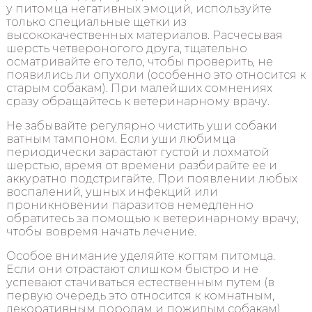
у питомца негативных эмоций, используйте
только специальные щетки из
высококачественных материалов. Расчесывая
шерсть четвероногого друга, тщательно
осматривайте его тело, чтобы проверить, не
появились ли опухоли (особенно это относится к
старым собакам). При малейших сомнениях
сразу обращайтесь к ветеринарному врачу.
Не забывайте регулярно чистить уши собаки
ватным тампоном. Если уши любимца
периодически зарастают густой и лохматой
шерстью, время от времени разбирайте ее и
аккуратно подстригайте. При появлении любых
воспалений, ушных инфекций или
проникновении паразитов немедленно
обратитесь за помощью к ветеринарному врачу,
чтобы вовремя начать лечение.
Особое внимание уделяйте когтям питомца.
Если они отрастают слишком быстро и не
успевают стачиваться естественным путем (в
первую очередь это относится к комнатным,
декоративным породам и пожилым собакам),