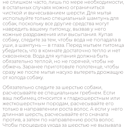
не слишком часто, лишь по мере необходимости,
в остальных случаях можно ограничиться
чисткой и вычесыванием шерсти. Для мытья
используйте только специальный шампунь для
собак, поскольку все другие средства могут
навредить вашему питомцу, вызвав у него
кожные раздражения или высыпания. Купая
собаку, следите за тем, чтобы вода не попадала в
уши, а шампунь — в глаза. Перед мытьем питомца
убедитесь, что в комнате достаточно тепло и нет
сквозняков. Вода для купания должна быть
обязательно теплой, но не горячей, чтобы не
обжечь. Заранее приготовьте полотенце, чтобы
сразу же после мытья насухо вытереть дрожащую
от холода собаку.
Обязательно следите за шерстью собаки,
расчесывайте ее специальным гребнем. Если
ваш любимец относится к гладкошерстным или
жесткошерстным породам, расчесывайте его
только в направлении роста волос. А если у него
длинная шерсть, расчесывайте его сначала
против, а затем по направлению роста волос.
Чтобы процедура ухода за шерстью не вызывала