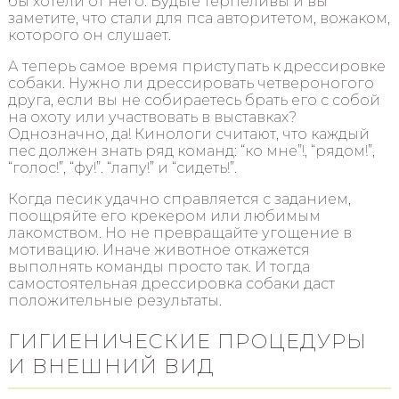
бы хотели от него. Будьте терпеливы и вы
заметите, что стали для пса авторитетом, вожаком,
которого он слушает.
А теперь самое время приступать к дрессировке
собаки. Нужно ли дрессировать четвероногого
друга, если вы не собираетесь брать его с собой
на охоту или участвовать в выставках?
Однозначно, да! Кинологи считают, что каждый
пес должен знать ряд команд: “ко мне”!, “рядом!”,
“голос!”, “фу!”. “лапу!” и “сидеть!”.
Когда песик удачно справляется с заданием,
поощряйте его крекером или любимым
лакомством. Но не превращайте угощение в
мотивацию. Иначе животное откажется
выполнять команды просто так. И тогда
самостоятельная дрессировка собаки даст
положительные результаты.
ГИГИЕНИЧЕСКИЕ ПРОЦЕДУРЫ
И ВНЕШНИЙ ВИД