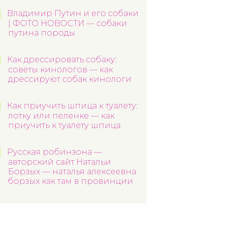
Владимир Путин и его собаки
| ФОТО НОВОСТИ — собаки
путина породы
Как дрессировать собаку:
советы кинологов — как
дрессируют собак кинологи
Как приучить шпица к туалету:
лотку или пеленке — как
приучить к туалету шпица
Русская робинзона —
авторский сайт Натальи
Борзых — наталья алексеевна
борзых как там в провинции