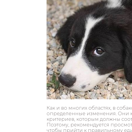
Как и во многих областях, в соб
определенные изменения. Они ка
критериев, которым должны соот
Поэтому, рекомендуется просмо
чтобы прийти к правильному еди