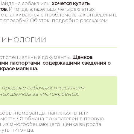
Найдена собака или
хочется купить
ов.
И тогда, владельцы четырехлапых
 сталкиваются с проблемой: как определить
ют способы? Об этом подробно расскажем
РМИНОЛОГИИ
ют специальные документы.
Щенков
ими паспортами, содержащими сведения о
окрасе малыша.
 продаже собачьих и кошачьих
ых щенков за чистокровных.
ьеры, померанцы, папильоны или
ость. От обмана покупателей в первую
ли из многообещающего щенка выросла
нуть питомца.