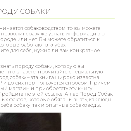
РОДУ СОБАКИ
анимается собаководством, то вы можете
о позволит сразу же узнать информацию о
породе или нет. Вы можете обратиться к
торые работают в клубах.
те для себя, нужно ли вам конкретное
узнать породу собаки, которую вы
ению в газете, прочитайте специальную
род собак» – эта книга широко известна
 и до сих пор пользуется спросом. Причем,
ый магазин и приобретать эту книгу,
Пройдите по этой ссылке: Атлас Пород Собак.
ых фактов, которые обязаны знать, как люди,
себе собаку, так и опытные собаководы.