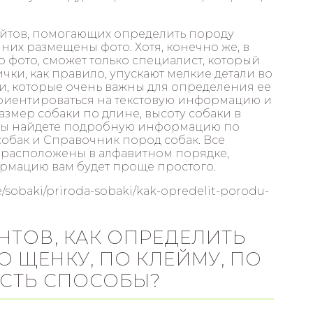
айтов, помогающих определить породу
 них размещены фото. Хотя, конечно же, в
о фото, сможет только специалист, который
чки, как правило, упускают мелкие детали во
и, которые очень важны для определения ее
ориентироваться на текстовую информацию и
змер собаки по длине, высоту собаки в
ах вы найдете подробную информацию по
собак и Cправочник пород собак. Все
х расположены в алфавитном порядке,
рмацию вам будет проще простого.
ye/sobaki/priroda-sobaki/kak-opredelit-porodu-
НТОВ, КАК ОПРЕДЕЛИТЬ
 ЩЕНКУ, ПО КЛЕЙМУ, ПО
ЕСТЬ СПОСОБЫ?