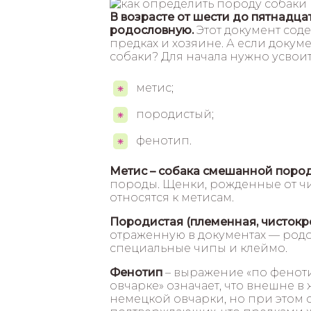
В возрасте от шести до пятнадца
родословную.
Этот документ сод
предках и хозяине. А если докумен
собаки? Для начала нужно усвои
метис;
породистый;
фенотип.
Метис – собака смешанной поро
породы. Щенки, рожденные от ч
относятся к метисам.
Породистая (племенная, чистокр
отраженную в документах — род
специальные чипы и клеймо.
Фенотип
– выражение «по феноти
овчарке» означает, что внешне 
немецкой овчарки, но при этом с