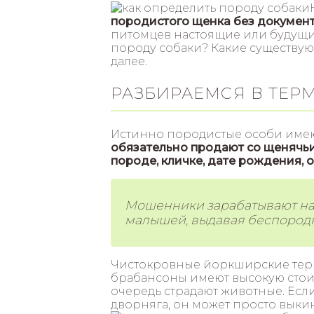
породистого щенка без документ
питомцев настоящие или будущие
породу собаки? Какие существу
далее.
РАЗБИРАЕМСЯ В ТЕ
Истинно породистые особи име
обязательно продают со щенячь
породе, кличке, дате рождения, 
Мошенники зарабатывают на
малышей, выдавая беспородн
Чистокровные йоркширские тер
брабансоны имеют высокую стоим
очередь страдают животные. Ес
дворняга, он может просто выки