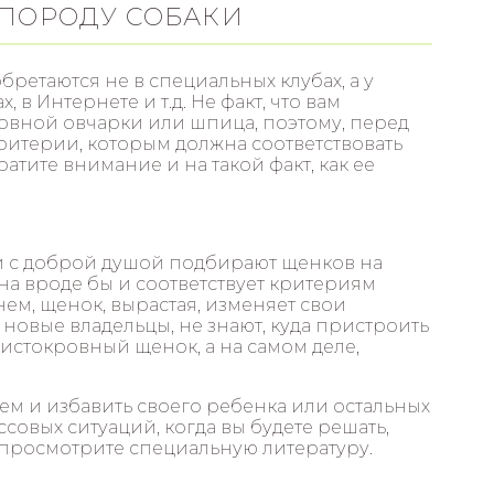
 ПОРОДУ СОБАКИ
бретаются не в специальных клубах, а у
, в Интернете и т.д. Не факт, что вам
овной овчарки или шпица, поэтому, перед
ритерии, которым должна соответствовать
атите внимание и на такой факт, как ее
ди с доброй душой подбирают щенков на
она вроде бы и соответствует критериям
нем, щенок, вырастая, изменяет свои
 новые владельцы, не знают, куда пристроить
 чистокровный щенок, а на самом деле,
м и избавить своего ребенка или остальных
совых ситуаций, когда вы будете решать,
, просмотрите специальную литературу.