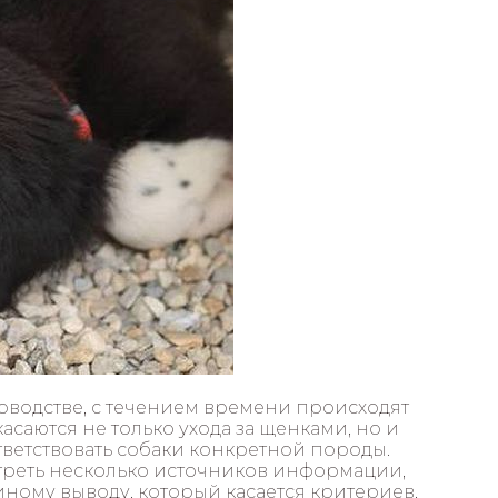
аководстве, с течением времени происходят
саются не только ухода за щенками, но и
ветствовать собаки конкретной породы.
треть несколько источников информации,
ному выводу, который касается критериев,