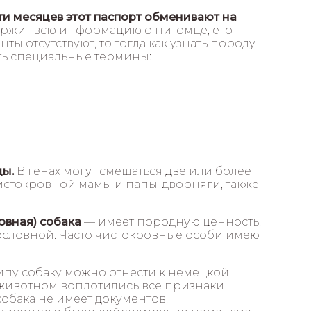
ти месяцев этот паспорт обменивают на
ержит всю информацию о питомце, его
ты отсутствуют, то тогда как узнать породу
ть специальные термины:
ды.
В генах могут смешаться две или более
истокровной мамы и папы-дворняги, также
овная) собака
— имеет породную ценность,
ословной. Часто чистокровные особи имеют
пу собаку можно отнести к немецкой
в животном воплотились все признаки
обака не имеет документов,