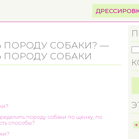
ДРЕССИРОВ
П
 ПОРОДУ СОБАКИ? —
Ь ПОРОДУ СОБАКИ
К
Э
ки?
пределить породу собаки по щенку, по
есть способы?
аки?