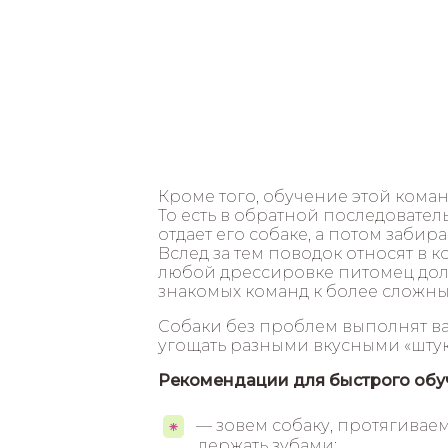
Кроме того, обучение этой кома
То есть в обратной последователь
отдает его собаке, а потом забира
Вслед за тем поводок относят в к
любой дрессировке питомец дол
знакомых команд к более сложны
Собаки без проблем выполнят ваш
угощать разными вкусными «штук
Рекомендации для быстрого обу
— зовем собаку, протягиваем
держать зубами;