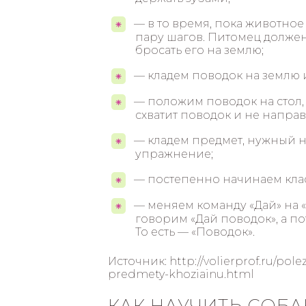
— в то время, пока животное 
пару шагов. Питомец должен 
бросать его на землю;
— кладем поводок на землю и
— положим поводок на стол, 
схватит поводок и не направ
— кладем предмет, нужный н
упражнение;
— постепенно начинаем класт
— меняем команду «Дай» на «
говорим «Дай поводок», а по
То есть — «Поводок».
Источник: http://volierprof.ru/pol
predmety-khoziainu.html
КАК НАУЧИТЬ СОБА