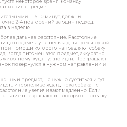
 Спустя некоторое время, команду
ка схватила предмет.
ительными — 5-10 минут, должны
аточно 2-4 повторений за один подход.
за в неделю.
более дальнее расстояние. Расстояние
и до предмета уже нельзя дотянуться рукой,
 при помощи которого направляют собаку,
ад. Когда питомец взял предмет, аккуратно
ть животному, куда нужно идти. Прекращают
 щенок повернулся в нужном направлении и
енный предмет, не нужно суетиться и тут
сидеть и терпеливо ждать, пока собака не
 расстояние увеличивают медленно. Если
 то занятие прекращают и повторяют попытку