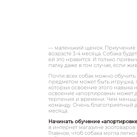
— маленький щенок. Приучение 
возрасте 3-4 месяца. Собака буде
ей это нравится. И только привы
палку даже в том случае, если жив
Почти всех собак можно обучить
предметом может быть игрушка, п
которых освоение этого навыка н
освоение «апортировки» может д
терпения и времени. Чем меньше
команду. Очень благоприятный д
месяца.
Начинать обучение «апортировке»
в интернет магазине зоотоваро
Главное, чтоб собака могла легко