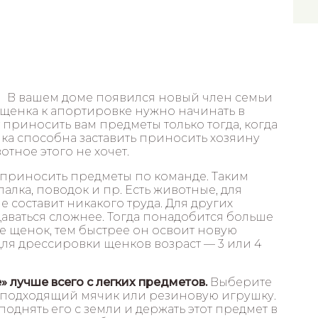
В вашем доме появился новый член семьи
щенка к апортировке нужно начинать в
т приносить вам предметы только тогда, когда
чка способна заставить приносить хозяину
отное этого не хочет.
 приносить предметы по команде. Таким
алка, поводок и пр. Есть животные, для
е составит никакого труда. Для других
аваться сложнее. Тогда понадобится больше
 щенок, тем быстрее он освоит новую
ля дрессировки щенков возраст — 3 или 4
 лучше всего с легких предметов.
Выберите
в подходящий мячик или резиновую игрушку.
 поднять его с земли и держать этот предмет в