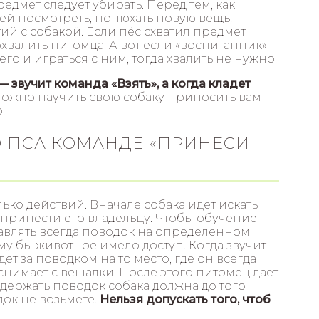
едмет следует убирать. Перед тем, как
 ей посмотреть, понюхать новую вещь,
ий с собакой. Если пёс схватил предмет
охвалить питомца. А вот если «воспитанник»
его и играться с ним, тогда хвалить не нужно.
 звучит команда «Взять», а когда кладет
ожно научить свою собаку приносить вам
.
О ПСА КОМАНДЕ «ПРИНЕСИ
ко действий. Вначале собака идет искать
 принести его владельцу. Чтобы обучение
авлять всегда поводок на определенном
ому бы животное имело доступ. Когда звучит
идет за поводком на то место, где он всегда
 снимает с вешалки. После этого питомец дает
держать поводок собака должна до того
док не возьмете.
Нельзя допускать того, чтоб