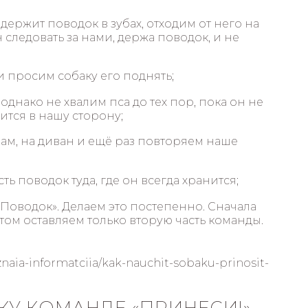
держит поводок в зубах, отходим от него на
следовать за нами, держа поводок, и не
 просим собаку его поднять;
однако не хвалим пса до тех пор, пока он не
ится в нашу сторону;
ам, на диван и ещё раз повторяем наше
ь поводок туда, где он всегда хранится;
Поводок». Делаем это постепенно. Сначала
том оставляем только вторую часть команды.
eznaia-informatciia/kak-nauchit-sobaku-prinosit-
КУ КОМАНДЕ «ПРИНЕСИ!»