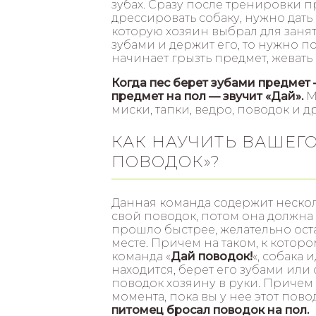
зубах. Сразу после тренировки пр
дрессировать собаку, нужно дать
которую хозяин выбрал для занят
зубами и держит его, то нужно п
начинает грызть предмет, жевать 
Когда пес берет зубами предмет —
предмет на пол — звучит «Дай».
М
миски, тапки, ведро, поводок и др
КАК НАУЧИТЬ ВАШЕГ
ПОВОДОК»?
Данная команда содержит несколь
свой поводок, потом она должна
прошло быстрее, желательно ост
месте. Причем на таком, к котор
команда «
Дай поводок!
«, собака 
находится, берет его зубами или
поводок хозяину в руки. Причем 
момента, пока вы у нее этот пово
питомец бросал поводок на пол.