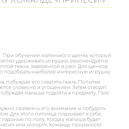
При обучении маленького щенка, который
крепко удерживать игрушки, рекомендуется
етлой ткани, завязанной в узел. Для щенков
о подобрать наиболее интересную игрушку.
, побуждая его схватить ткань. Попытки
яются словесно и угощением. Затем отводят
 побуждая малыша подойти к предмету. При
нужно привлечь его внимание и побудить
ом. Для этого питомца подзывают к себе,
 ладонью по полу. Когда у малыша будет
неси!» или «Апорт!». Команду произносят