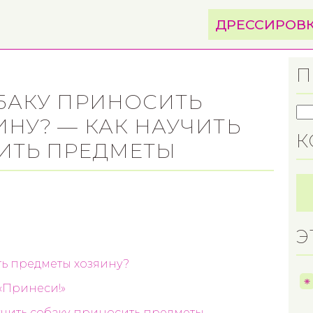
ДРЕССИРОВ
П
БАКУ ПРИНОСИТЬ
НУ? — КАК НАУЧИТЬ
К
ИТЬ ПРЕДМЕТЫ
Э
ть предметы хозяину?
 «Принеси!»
учить собаку приносить предметы