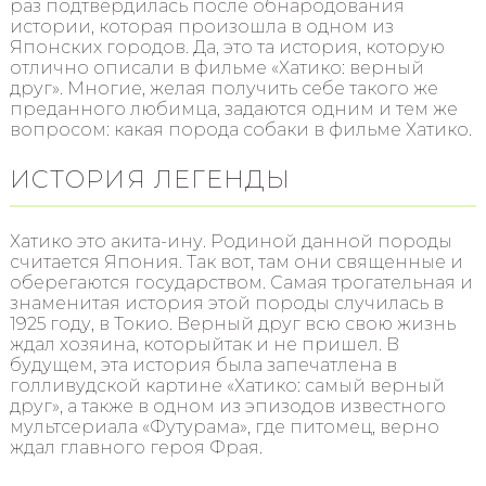
раз подтвердилась после обнародования
истории, которая произошла в одном из
Японских городов. Да, это та история, которую
отлично описали в фильме «Хатико: верный
друг». Многие, желая получить себе такого же
преданного любимца, задаются одним и тем же
вопросом: какая порода собаки в фильме Хатико.
ИСТОРИЯ ЛЕГЕНДЫ
Хатико это акита-ину. Родиной данной породы
считается Япония. Так вот, там они священные и
оберегаются государством. Самая трогательная и
знаменитая история этой породы случилась в
1925 году, в Токио. Верный друг всю свою жизнь
ждал хозяина, которыйтак и не пришел. В
будущем, эта история была запечатлена в
голливудской картине «Хатико: самый верный
друг», а также в одном из эпизодов известного
мультсериала «Футурама», где питомец, верно
ждал главного героя Фрая.