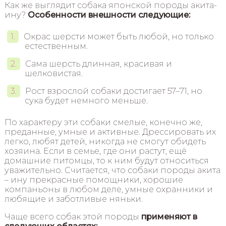
Как же выглядит собака японской породы акита-
ину?
Особенности внешности следующие:
Окрас шерсти может быть любой, но только
естественным.
Сама шерсть длинная, красивая и
шелковистая.
Рост взрослой собаки достигает 57–71, но
сука будет немного меньше.
По характеру эти собаки смелые, конечно же,
преданные, умные и активные. Дрессировать их
легко, любят детей, никогда не смогут обидеть
хозяина. Если в семье, где они растут, ещё
домашние питомцы, то к ним будут относиться
уважительно. Считается, что собаки породы акита
– ину прекрасные помощники, хорошие
компаньоны в любом деле, умные охранники и
любящие и заботливые няньки.
Чаще всего собак этой породы
применяют в