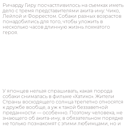
Ричарду Гиру посчастливилось на съемках иметь
дело с тремя представителями акита-ину: Чико,
Лейлой и Форрестом. Собаки разных возрастов
понадобились для того, чтобы уложить в
несколько часов длинную жизнь лохматого
героя.
У японцев нельзя спрашивать, какая порода
собаки снималась в фильме «Хатико». Жители
Страны восходящего солнца трепетно относятся
к дружбе вообще, а уж к такой беззаветной
преданности — особенно. Поэтому человека, не
знающего об акита-ину, в обязательном порядке
не только познакомят с этими любимцами, но и