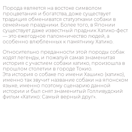
Порода является на востоке символом
процветания и богатства, доже существует
традиция обмениватся статуэтками собаки в
семейные праздники. Более того, в Японии
существует даже известный прадник Хатико-фест
— это ежегодное паломничество людей, а
особенно влюбленных к памятнику Хатико.
Относительно преданности этой породы собак
ходят легенды, и пожалуй самая знаменитая
история с участием собаки хатико, произошла в
прошлом столетии в городе Токио.
Эта история о собаке по имени Хашико (хатико),
именно так звучит название собаки на японском
языке, именно поэтому сценарию данной
истории и был снят знаменитый Голливудский
фильм «Хатико: Самый верный друг».