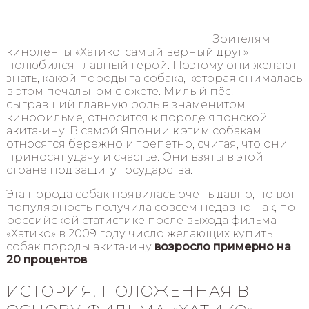
Зрителям
киноленты «Хатико: самый верный друг»
полюбился главный герой. Поэтому они желают
знать, какой породы та собака, которая снималась
в этом печальном сюжете. Милый пёс,
сыгравший главную роль в знаменитом
кинофильме, относится к породе японской
акита-ину. В самой Японии к этим собакам
относятся бережно и трепетно, считая, что они
приносят удачу и счастье. Они взяты в этой
стране под защиту государства.
Эта порода собак появилась очень давно, но вот
популярность получила совсем недавно. Так, по
российской статистике после выхода фильма
«Хатико» в 2009 году число желающих купить
собак породы акита-ину
возросло примерно на
20 процентов
.
ИСТОРИЯ, ПОЛОЖЕННАЯ В