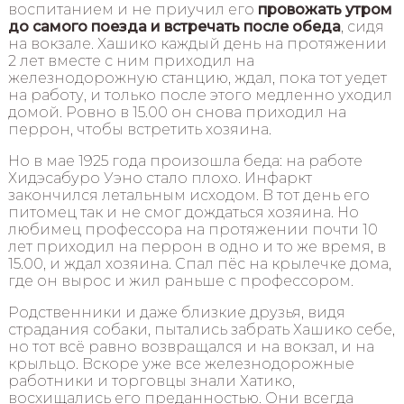
воспитанием и не приучил его
провожать утром
до самого поезда и встречать после обеда
, сидя
на вокзале. Хашико каждый день на протяжении
2 лет вместе с ним приходил на
железнодорожную станцию, ждал, пока тот уедет
на работу, и только после этого медленно уходил
домой. Ровно в 15.00 он снова приходил на
перрон, чтобы встретить хозяина.
Но в мае 1925 года произошла беда: на работе
Хидэсабуро Уэно стало плохо. Инфаркт
закончился летальным исходом. В тот день его
питомец так и не смог дождаться хозяина. Но
любимец профессора на протяжении почти 10
лет приходил на перрон в одно и то же время, в
15.00, и ждал хозяина. Спал пёс на крылечке дома,
где он вырос и жил раньше с профессором.
Родственники и даже близкие друзья, видя
страдания собаки, пытались забрать Хашико себе,
но тот всё равно возвращался и на вокзал, и на
крыльцо. Вскоре уже все железнодорожные
работники и торговцы знали Хатико,
восхищались его преданностью. Они всегда