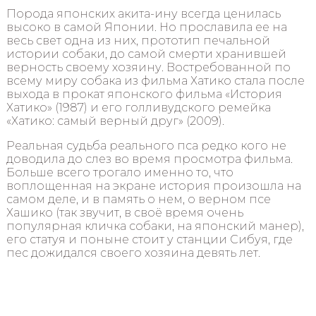
Порода японских акита-ину всегда ценилась
высоко в самой Японии. Но прославила ее на
весь свет одна из них, прототип печальной
истории собаки, до самой смерти хранившей
верность своему хозяину. Востребованной по
всему миру собака из фильма Хатико стала после
выхода в прокат японского фильма «История
Хатико» (1987) и его голливудского ремейка
«Хатико: самый верный друг» (2009).
Реальная судьба реального пса редко кого не
доводила до слез во время просмотра фильма.
Больше всего трогало именно то, что
воплощенная на экране история произошла на
самом деле, и в память о нем, о верном псе
Хашико (так звучит, в своё время очень
популярная кличка собаки, на японский манер),
его статуя и поныне стоит у станции Сибуя, где
пес дожидался своего хозяина девять лет.