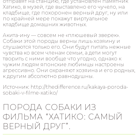
отправят на станцию, где установлен памятник
Хатико, в музей, где выставлено его чучело, на
кладбище, где похоронен верный друг, ну или
по крайней мере покажут виртуальное
кладбище домашних животных.
Акита-ину — совсем не «плюшевый зверек».
Собаки этой породы верны лишь хозяину и
слушаются только его. Они будут питать нежные
чувства ко всем членам семьи, а дети могут
творить с ними вообще что угодно, однако к
чужим людям японские любимцы настроены
агрессивно. Они охраняют хозяина и его родных,
к другим абсолютно равнодушны.
Источник: http://thedifference.ru/kakaya-poroda-
sobaki-v-filme-xatiko/
ПОРОДА СОБАКИ ИЗ
ФИЛЬМА “ХАТИКО: САМЫЙ
ВЕРНЫЙ ДРУГ”.