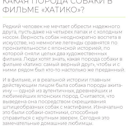
КАКАЯ ПОРОДА СОБАКИ В
ФИЛЬМЕ «ХАТИКО»?
Редкий человек не мечтает обрести надежного
друга, пусть даже на четырех лапах и с холодным
носом. Верность собак неоднократно воспета в
искусстве, но немногие легенды сравнятся по
пронзительности с японской историей, по
которой сняли целых два художественных
фильма. Люди хотят знать, какая порода собаки в
фильме «Хатико: самый верный друг», чтобы и с
ними рядом был кто-то настолько же преданный.
И в фильме, и в реальной истории главным
действующим лицом была собака породы акита-
ину — одной из аутентичных, древнейших и
любимейших японских пород. Считается, что
выведена она посредством скрещивания
шпицеобразных собак с мастифами. Изначально
это были собаки-охотники, способные
справиться с крупным зверем. Сегодня это
замечательные домашние любимцы.