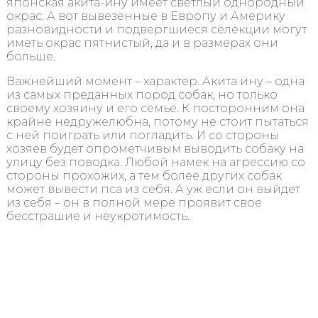
японская акита-ину имеет светлый однородный
окрас. А вот вывезенные в Европу и Америку
разновидности и подвергшиеся селекции могут
иметь окрас пятнистый, да и в размерах они
больше.
Важнейший момент – характер. Акита ину – одна
из самых преданных пород собак, но только
своему хозяину и его семье. К посторонним она
крайне недружелюбна, потому не стоит пытаться
с ней поиграть или погладить. И со стороны
хозяев будет опрометчивым выводить собаку на
улицу без поводка. Любой намек на агрессию со
стороны прохожих, а тем более других собак
может вывести пса из себя. А уж если он выйдет
из себя – он в полной мере проявит свое
бесстрашие и неукротимость.