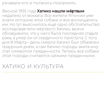
узнавали его и пытались покормить.
Весной 1935 года
Хатико нашли мёртвым
недалеко от вокзала. Все жители Японии уже
знали историю этой собаки и все восхищались
им. Но тут выяснилось ещё одно обстоятельство:
исследовав тело мёртвого Хатико, врачи
обнаружили, что у него была последняя стадия
рака, а умер он от сердечного приступа. С того
дня 8 Марта – день смерти Хатико был объявлен
траурным днём, а сам Хатико породы акита-ину
стал символом преданности. Теперь все собаки
этой породы считаются самыми преданными.
ХАТИКО И КУЛЬТУРА