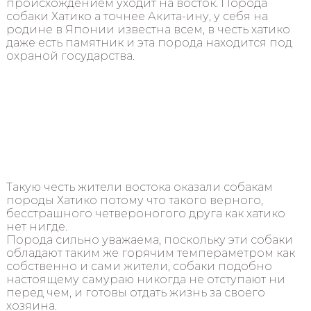
происхождением уходит на восток. Порода
собаки Хатико а точнее Акита-ину, у себя на
родине в Японии известна всем, в честь хатико
даже есть памятник и эта порода находится под
охраной государства.
Такую честь жители востока оказали собакам
породы Хатико потому что такого верного,
бесстрашного четвероногого друга как хатико
нет нигде.
Порода сильно уважаема, поскольку эти собаки
обладают таким же горячим темпераметром как
собственно и сами жители, собаки подобно
настоящему самураю никогда не отступают ни
перед чем, и готовы отдать жизнь за своего
хозяина.