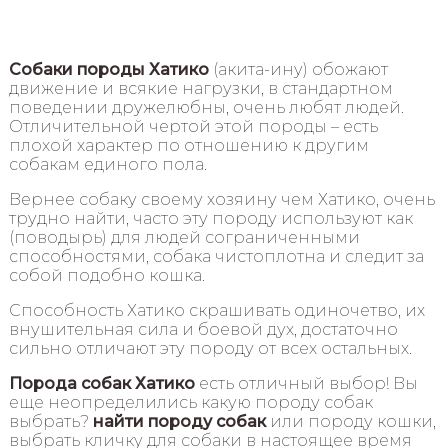
Собаки породы Хатико
(акита-ину) обожают
движение и всякие нагрузки, в стандартном
поведении дружелюбны, очень любят людей.
Отличительной чертой этой породы – есть
плохой характер по отношению к другим
собакам единого пола.
Вернее собаку своему хозяину чем Хатико, очень
трудно найти, часто эту породу используют как
(поводырь) для людей сограниченными
способностями, собака чистоплотна и следит за
собой подобно кошка.
Способность Хатико скрашивать одиночетво, их
внушительная сила и боевой дух, достаточно
сильно отличают эту породу от всех остальных.
Порода собак Хатико
есть отличный выбор! Вы
еще неопределились какую породу собак
выбрать?
найти породу собак
или породу кошки,
выбрать кличку для собаки в настоящее время