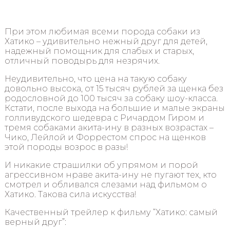
При этом любимая всеми порода собаки из
Хатико – удивительно нежный друг для детей,
надежный помощник для слабых и старых,
отличный поводырь для незрячих.
Неудивительно, что цена на такую собаку
довольно высока, от 15 тысяч рублей за щенка без
родословной до 100 тысяч за собаку шоу-класса.
Кстати, после выхода на большие и малые экраны
голливудского шедевра с Ричардом Гиром и
тремя собаками акита-ину в разных возрастах –
Чико, Лейлой и Форрестом спрос на щенков
этой породы возрос в разы!
И никакие страшилки об упрямом и порой
агрессивном нраве акита-ину не пугают тех, кто
смотрел и обливался слезами над фильмом о
Хатико. Такова сила искусства!
Качественный трейлер к фильму “Хатико: самый
верный друг”: