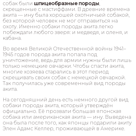
собак были
шпицеобразные породы
,
скрещенные с мастиффами. В древние времена
акита — ину была хорошей охотничьей собакой,
без которой человек не мог отправиться на
охоту. Именно собаки породы акита легко
побеждали любого зверя: и медведя, и оленя, и
кабана.
Во время Великой Отечественной войны 1941–
1945 годов порода акита попала под
уничтожение, ведь для армии нужны были лишь
только немецкие овчарки. Чтобы спасти акита,
многие хозяева старались в этот период
скрещивать своих собак с немецкой овчаркой.
Так получилась уже современный вид породы
акита.
На сегодняшний день есть немного другой вид
собаки породы акита, который утверждён
официально. Её прозвали большая японская
собака или американская акита — ину. Выведена
она была после того, как японцы подарили акиту
Элен Адамс Келлер, проживающей в Америке.