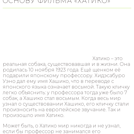
ОСНОВУ ФИЛЬМА «ХАТИКО»
Хатико – это
реальная собака, существовавшая и в жизни. Она
родилась 10 ноября 1923 года. Ещё щенком её
подарили японскому профессору. Хидэсабуро
Уэно дал ему имя Хашико, что в переводе с
японского языка означает восьмой. Такую кличку
легко объяснить: у профессора тогда уже было 7
собак, а Хашико стал восьмым. Когда весь мир
узнал о существовании Хашико, его кличку стали
произносить на европейское звучание. Так и
произошло имя Хатико.
Может быть, о Хатико мир никогда и не узнал,
если бы профессор не занимался его