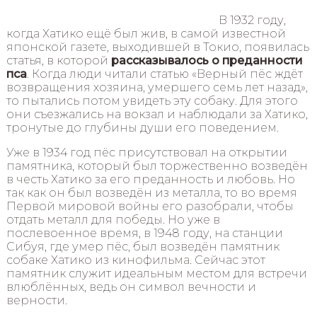
В 1932 году,
когда Хатико ещё был жив, в самой известной
японской газете, выходившей в Токио, появилась
статья, в которой
рассказывалось о преданности
пса
. Когда люди читали статью «Верный пёс ждёт
возвращения хозяина, умершего семь лет назад»,
то пытались потом увидеть эту собаку. Для этого
они съезжались на вокзал и наблюдали за Хатико,
тронутые до глубины души его поведением.
Уже в 1934 год пёс присутствовал на открытии
памятника, который был торжественно возведён
в честь Хатико за его преданность и любовь. Но
так как он был возведён из металла, то во время
Первой мировой войны его разобрали, чтобы
отдать металл для победы. Но уже в
послевоенное время, в 1948 году, на станции
Сибуя, где умер пёс, был возведён памятник
собаке Хатико из кинофильма. Сейчас этот
памятник служит идеальным местом для встречи
влюблённых, ведь он символ вечности и
верности.