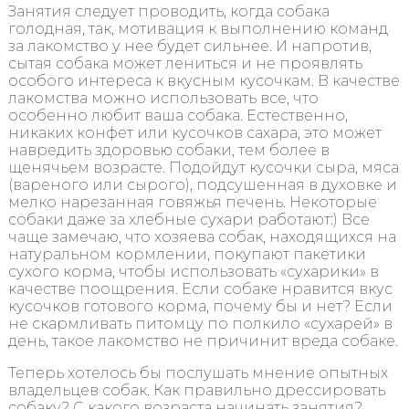
Занятия следует проводить, когда собака
голодная, так, мотивация к выполнению команд
за лакомство у нее будет сильнее. И напротив,
сытая собака может лениться и не проявлять
особого интереса к вкусным кусочкам. В качестве
лакомства можно использовать все, что
особенно любит ваша собака. Естественно,
никаких конфет или кусочков сахара, это может
навредить здоровью собаки, тем более в
щенячьем возрасте. Подойдут кусочки сыра, мяса
(вареного или сырого), подсушенная в духовке и
мелко нарезанная говяжья печень. Некоторые
собаки даже за хлебные сухари работают:) Все
чаще замечаю, что хозяева собак, находящихся на
натуральном кормлении, покупают пакетики
сухого корма, чтобы использовать «сухарики» в
качестве поощрения. Если собаке нравится вкус
кусочков готового корма, почему бы и нет? Если
не скармливать питомцу по полкило «сухарей» в
день, такое лакомство не причинит вреда собаке.
Теперь хотелось бы послушать мнение опытных
владельцев собак. Как правильно дрессировать
собаку? С какого возраста начинать занятия?