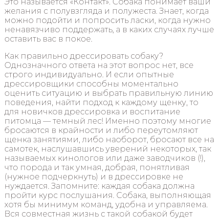
Это называется «Контакт». Собака понимает ваши
желания с полувзгляда и полужеста. Знает, когда
можно подойти и попросить ласки, когда нужно
ненавязчиво поддержать, а в каких случаях лучше
оставить вас в покое.
Как правильно дрессировать собаку?
Однозначного ответа на этот вопрос нет, все
строго индивидуально. И если опытные
дрессировщики способны моментально
оценить ситуацию и выбрать правильную линию
поведения, найти подход к каждому щенку, то
для новичков дрессировка и воспитание
питомца — темный лес! Именно поэтому многие
бросаются в крайности и либо переутомляют
щенка занятиями, либо наоборот, бросают все на
самотек, наслушавшись уверений некоторых, так
называемых кинологов или даже заводчиков (!),
что порода и так умная, добрая, понятливая
(нужное подчеркнуть) и в дрессировке не
нуждается. Запомните: каждая собака должна
пройти курс послушания. Собака, выполняющая
хотя бы минимум команд, удобна и управляема.
Вся совместная жизнь с такой собакой будет