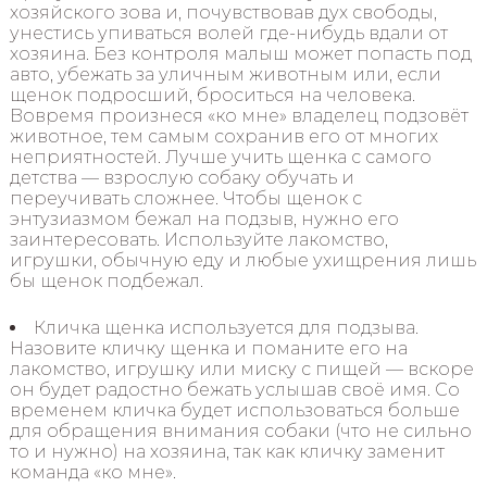
хозяйского зова и, почувствовав дух свободы,
унестись упиваться волей где-нибудь вдали от
хозяина. Без контроля малыш может попасть под
авто, убежать за уличным животным или, если
щенок подросший, броситься на человека.
Вовремя произнеся «ко мне» владелец подзовёт
животное, тем самым сохранив его от многих
неприятностей. Лучше учить щенка с самого
детства — взрослую собаку обучать и
переучивать сложнее. Чтобы щенок с
энтузиазмом бежал на подзыв, нужно его
заинтересовать. Используйте лакомство,
игрушки, обычную еду и любые ухищрения лишь
бы щенок подбежал.
Кличка щенка используется для подзыва.
Назовите кличку щенка и поманите его на
лакомство, игрушку или миску с пищей — вскоре
он будет радостно бежать услышав своё имя. Со
временем кличка будет использоваться больше
для обращения внимания собаки (что не сильно
то и нужно) на хозяина, так как кличку заменит
команда «ко мне».