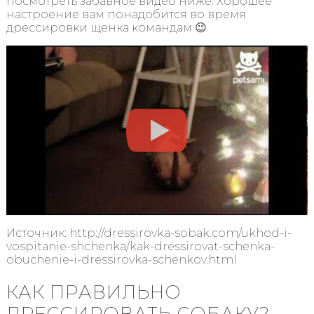
посмотреть забавное видео ниже. Хорошее
настроение вам понадобится во время
дрессировки щенка командам 😉
Источник: http://dressirovka-sobak.com/ukhod-i-
vospitanie-shchenka/kak-dressirovat-schenka-
obuchenie-i-dressirovka-schenkov.html
КАК ПРАВИЛЬНО
ДРЕССИРОВАТЬ СОБАКУ?