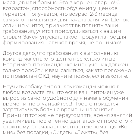
месяцев или больше. Это в корне неверно! С
возрастом, способность обучения у щенков
теряется. Получается, что возраст 2-3 месяца
самый оптимальный для начала занятий. Щенок
отлично учится, привыкает выполнять ваши
требования, учится прислушиваться к вашим
словам. Зачем упускать такое продуктивное для
формирования навыков время, не понимаю!
Другое дело, что требования к выполнению
команд маленького щенка несколько иные.
Например, по команде «ко мне», ученик должен
только подойти к вам, садиться, как это положено
по правилам ОКД, научите позже, если захотите.
Научить собаку выполнять команды можно в
любом возрасте, так что если ваш питомец уже
вырос из самого удобного для начала обучения
времени, не отчаивайтесь! Просто придется
затратить чуть больше времени на занятия.
Принцип тот же: не переутомлять, время занятий
увеличивать постепенно, двигаться от простого к
сложному. Сначала элементарные команды: «Ко
мне» без посадки, «Сидеть», «Лежать», без