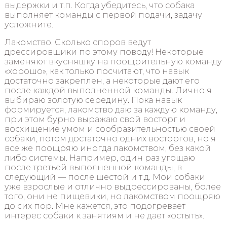
выдержки и т.п. Когда убедитесь, что собака
выполняет команды с первой подачи, задачу
усложните.
Лакомство. Сколько споров ведут
дрессировщики по этому поводу! Некоторые
заменяют вкусняшку на поощрительную команду
«хорошо», как только посчитают, что навык
достаточно закреплен, а некоторые дают его
после каждой выполненной команды. Лично я
выбираю золотую середину. Пока навык
формируется, лакомство даю за каждую команду,
при этом бурно выражаю свой восторг и
восхищение умом и сообразительностью своей
собаки, потом достаточно одних восторгов, но я
все же поощряю иногда лакомством, без какой
либо системы. Например, один раз угощаю
после третьей выполненной команды, в
следующий — после шестой и т.д. Мои собаки
уже взрослые и отлично выдрессированы, более
того, они не пищевики, но лакомством поощряю
до сих пор. Мне кажется, это подогревает
интерес собаки к занятиям и не дает «остыть».