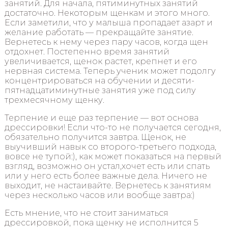
занятий. Для начала, пятиминутных занятий
достаточно. Некоторым щенкам и этого много.
Если заметили, что у малыша пропадает азарт и
желание работать — прекращайте занятие.
Вернетесь к нему через пару часов, когда щен
отдохнет. Постепенно время занятий
увеличивается, щенок растет, крепнет и его
нервная система. Теперь ученик может подолгу
концентрироваться на обучении и десяти-
пятнадцатиминутные занятия уже под силу
трехмесячному щенку.
Терпение и еще раз терпение — вот основа
дрессировки! Если что-то не получается сегодня,
обязательно получится завтра. Щенок, не
выучивший навык со второго-третьего подхода,
вовсе не тупой:), как может показаться на первый
взгляд, возможно он устал,хочет есть или спать
или у него есть более важные дела. Ничего не
выходит, не настаивайте. Вернетесь к занятиям
через несколько часов или вообще завтра:)
Есть мнение, что не стоит заниматься
дрессировкой, пока щенку не исполнится 5